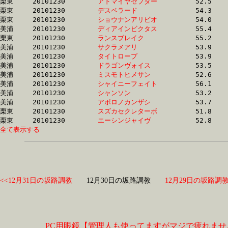
栗東	20101230	
アドマイヤセプター
		52.5 	-	38.5 	-	25.7 	-	12.7

栗東	20101230	
デスペラード　　　
		54.3 	-	39.5 	-	25.6 	-	12.7

栗東	20101230	
ショウナンアリビオ
		54.0 	-	39.3 	-	25.6 	-	12.7

美浦	20101230	
ディアインビクタス
		55.4 	-	39.8 	-	25.9 	-	12.7

栗東	20101230	
ランスブレイク　　
		55.2 	-	40.5 	-	26.1 	-	12.7

美浦	20101230	
サクラメアリ　　　
		53.9 	-	38.5 	-	25.3 	-	12.7

美浦	20101230	
タイトロープ　　　
		53.9 	-	38.9 	-	25.2 	-	12.7

美浦	20101230	
ドラゴンヴォイス　
		53.5 	-	38.0 	-	25.1 	-	12.7

美浦	20101230	
ミスモトヒメサン　
		52.6 	-	38.2 	-	25.0 	-	12.7

美浦	20101230	
シャイニーフェイト
		56.1 	-	37.6 	-	24.8 	-	12.7

美浦	20101230	
シャンソン　　　　
		53.2 	-	39.1 	-	25.9 	-	12.8

美浦	20101230	
アポロノカンザシ　
		53.7 	-	38.4 	-	25.2 	-	12.8

栗東	20101230	
スズカセクレターボ
		51.8 	-	37.9 	-	25.2 	-	12.8

栗東	20101230	
エーシンジャイヴ　
全て表示する
<<12月31日の坂路調教
12月30日の坂路調教
12月29日の坂路調教
PC用眼鏡【管理人も使ってますがマジで疲れませ