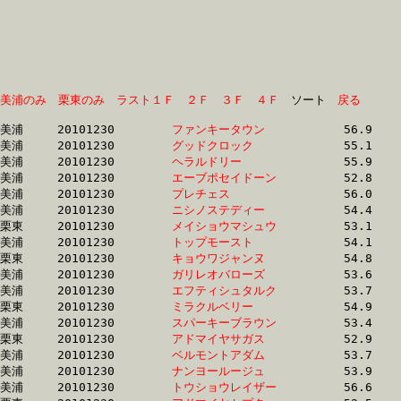
美浦のみ
栗東のみ
ラスト１Ｆ
２Ｆ
３Ｆ
４Ｆ
　ソート　
戻る
美浦	20101230	
ファンキータウン　
		56.9 	-	39.8 	-	25.1 	-	12.1

美浦	20101230	
グッドクロック　　
		55.1 	-	39.8 	-	25.8 	-	12.3

美浦	20101230	
ヘラルドリー　　　
		55.9 	-	40.7 	-	25.6 	-	12.3

美浦	20101230	
エーブポセイドーン
		52.8 	-	37.9 	-	24.9 	-	12.3

美浦	20101230	
プレチェス　　　　
		56.0 	-	40.7 	-	25.6 	-	12.3

美浦	20101230	
ニシノステディー　
		54.4 	-	38.6 	-	24.9 	-	12.4

栗東	20101230	
メイショウマシュウ
		53.1 	-	38.4 	-	25.0 	-	12.4

美浦	20101230	
トップモースト　　
		54.1 	-	38.9 	-	25.0 	-	12.5

栗東	20101230	
キョウワジャンヌ　
		54.8 	-	39.5 	-	25.2 	-	12.5

美浦	20101230	
ガリレオバローズ　
		53.6 	-	38.9 	-	25.4 	-	12.5

美浦	20101230	
エフティシュタルク
		53.7 	-	38.8 	-	25.2 	-	12.6

栗東	20101230	
ミラクルベリー　　
		54.9 	-	40.1 	-	26.0 	-	12.6

美浦	20101230	
スパーキーブラウン
		53.4 	-	38.4 	-	25.0 	-	12.6

栗東	20101230	
アドマイヤサガス　
		52.9 	-	38.9 	-	25.7 	-	12.6

美浦	20101230	
ベルモントアダム　
		53.7 	-	39.0 	-	25.6 	-	12.7

美浦	20101230	
ナンヨールージュ　
		53.9 	-	38.4 	-	25.2 	-	12.7

美浦	20101230	
トウショウレイザー
		56.6 	-	37.8 	-	24.8 	-	12.7
