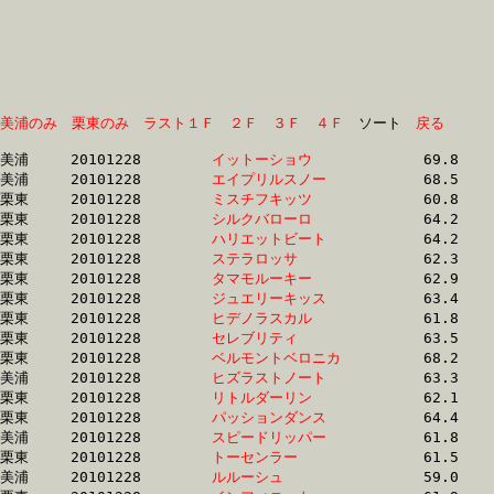
美浦のみ
栗東のみ
ラスト１Ｆ
２Ｆ
３Ｆ
４Ｆ
　ソート　
戻る
美浦	20101228	
イットーショウ　　
		69.8 	-	48.3 	-	28.7 	-	12.1

美浦	20101228	
エイプリルスノー　
		68.5 	-	48.0 	-	29.0 	-	12.5

栗東	20101228	
ミスチフキッツ　　
		60.8 	-	43.2 	-	27.8 	-	13.3

栗東	20101228	
シルクバローロ　　
		64.2 	-	47.5 	-	30.4 	-	14.1

栗東	20101228	
ハリエットビート　
		64.2 	-	46.6 	-	30.0 	-	14.2

栗東	20101228	
ステラロッサ　　　
		62.3 	-	45.3 	-	29.3 	-	14.3

栗東	20101228	
タマモルーキー　　
		62.9 	-	45.1 	-	29.4 	-	14.4

栗東	20101228	
ジュエリーキッス　
		63.4 	-	45.2 	-	29.3 	-	14.4

栗東	20101228	
ヒデノラスカル　　
		61.8 	-	45.0 	-	29.5 	-	14.5

栗東	20101228	
セレブリティ　　　
		63.5 	-	45.4 	-	29.5 	-	14.5

栗東	20101228	
ベルモントベロニカ
		68.2 	-	49.5 	-	31.6 	-	14.5

美浦	20101228	
ヒズラストノート　
		63.3 	-	46.0 	-	29.9 	-	14.5

栗東	20101228	
リトルダーリン　　
		62.1 	-	45.4 	-	29.6 	-	14.6

栗東	20101228	
パッションダンス　
		64.4 	-	46.3 	-	29.9 	-	14.6

美浦	20101228	
スピードリッパー　
		61.8 	-	45.7 	-	30.1 	-	14.6

栗東	20101228	
トーセンラー　　　
		61.5 	-	0.0 	-	29.8 	-	14.7

美浦	20101228	
ルルーシュ　　　　
		59.0 	-	43.9 	-	29.7 	-	14.7
