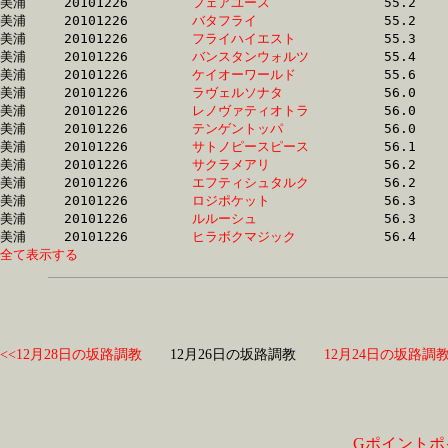
美浦	20101226	
フェアユース　　　
		55.2 	-	39.1 	-	25.5 	-	12.9

美浦	20101226	
バタフライ　　　　
		55.2 	-	40.7 	-	27.2 	-	13.6

美浦	20101226	
フライハイエスト　
		55.3 	-	40.5 	-	26.8 	-	13.6

美浦	20101226	
バンスタンウォルツ
		55.4 	-	41.2 	-	27.5 	-	13.8

美浦	20101226	
ケイオーワールド　
		55.6 	-	40.4 	-	26.2 	-	12.7

美浦	20101226	
ラヴェルソナタ　　
		56.0 	-	40.6 	-	26.2 	-	12.5

美浦	20101226	
レノヴァティオトラ
		56.0 	-	40.5 	-	26.4 	-	12.9

美浦	20101226	
テンゲントッパ　　
		56.0 	-	40.4 	-	26.3 	-	13.2

美浦	20101226	
サトノピースピース
		56.1 	-	40.8 	-	26.1 	-	12.8

美浦	20101226	
サクラメアリ　　　
		56.2 	-	40.8 	-	27.3 	-	13.9

美浦	20101226	
エフティシュタルク
		56.2 	-	40.3 	-	26.2 	-	12.9

美浦	20101226	
ロジポケット　　　
		56.3 	-	41.5 	-	27.6 	-	13.8

美浦	20101226	
ルルーシュ　　　　
		56.3 	-	42.6 	-	28.9 	-	14.4

美浦	20101226	
ヒラボクマジック　
全て表示する
<<12月28日の坂路調教
12月26日の坂路調教
12月24日の坂路調教
Gポイントポ