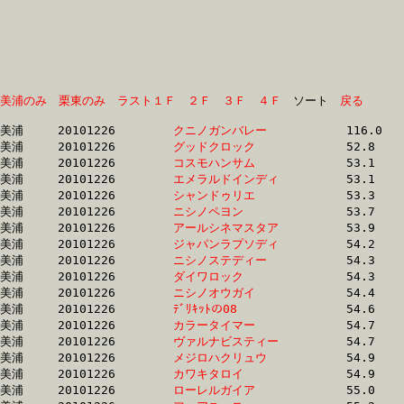
美浦のみ
栗東のみ
ラスト１Ｆ
２Ｆ
３Ｆ
４Ｆ
　ソート　
戻る
美浦	20101226	
クニノガンバレー　
		116.0 	-	85.0 	-	54.8 	-	26.6

美浦	20101226	
グッドクロック　　
		52.8 	-	38.7 	-	25.4 	-	12.7

美浦	20101226	
コスモハンサム　　
		53.1 	-	37.8 	-	25.0 	-	12.3

美浦	20101226	
エメラルドインディ
		53.1 	-	39.0 	-	25.5 	-	12.7

美浦	20101226	
シャンドゥリエ　　
		53.3 	-	38.5 	-	25.5 	-	13.0

美浦	20101226	
ニシノペヨン　　　
		53.7 	-	39.3 	-	25.8 	-	13.0

美浦	20101226	
アールシネマスタア
		53.9 	-	38.8 	-	25.1 	-	12.6

美浦	20101226	
ジャパンラプソディ
		54.2 	-	38.8 	-	25.1 	-	12.3

美浦	20101226	
ニシノステディー　
		54.3 	-	38.7 	-	25.4 	-	12.6

美浦	20101226	
ダイワロック　　　
		54.3 	-	39.9 	-	26.1 	-	13.1

美浦	20101226	
ニシノオウガイ　　
		54.4 	-	40.1 	-	26.5 	-	13.2

美浦	20101226	
ﾃﾞﾘｷｯﾄの08　　　　
		54.6 	-	40.4 	-	26.9 	-	13.5

美浦	20101226	
カラータイマー　　
		54.7 	-	40.9 	-	27.4 	-	13.9

美浦	20101226	
ヴァルナビスティー
		54.7 	-	40.3 	-	26.7 	-	13.4

美浦	20101226	
メジロハクリュウ　
		54.9 	-	39.7 	-	25.3 	-	12.3

美浦	20101226	
カワキタロイ　　　
		54.9 	-	40.6 	-	27.4 	-	14.1

美浦	20101226	
ローレルガイア　　
		55.0 	-	40.7 	-	27.5 	-	14.2
