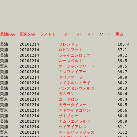
美浦のみ
栗東のみ
ラスト１Ｆ
２Ｆ
３Ｆ
４Ｆ
　ソート　
戻る
美浦	20101214	
フレンドミー　　　
		105.4 	-	80.1 	-	53.7 	-	26.3

美浦	20101214	
ロビンフット　　　
		57.1 	-	43.5 	-	29.6 	-	15.1

美浦	20101214	
シャイニンロミオ　
		59.2 	-	44.4 	-	29.9 	-	14.8

美浦	20101214	
ルーズベルト　　　
		59.5 	-	44.7 	-	29.6 	-	14.6

栗東	20101214	
オーシャンフリート
		59.5 	-	43.5 	-	0.0 	-	15.0

美浦	20101214	
ミスファイアー　　
		59.7 	-	44.3 	-	29.6 	-	15.0

美浦	20101214	
クリノオーラ　　　
		59.9 	-	44.6 	-	29.9 	-	14.9

美浦	20101214	
マイネルシュライ　
		60.2 	-	45.4 	-	30.3 	-	15.3

美浦	20101214	
バンスタンウォルツ
		60.3 	-	45.2 	-	30.8 	-	15.7

美浦	20101214	
ガムラン　　　　　
		60.4 	-	0.0 	-	0.0 	-	14.8

栗東	20101214	
コードロン　　　　
		60.4 	-	44.5 	-	29.7 	-	15.0

美浦	20101214	
カラータイマー　　
		60.5 	-	45.2 	-	30.5 	-	15.4

栗東	20101214	
アドマイヤコリン　
		60.6 	-	45.0 	-	29.9 	-	14.8

美浦	20101214	
サトノオー　　　　
		60.6 	-	45.3 	-	30.5 	-	15.4

美浦	20101214	
ナムラエメラルド　
		60.9 	-	45.3 	-	30.2 	-	15.1

美浦	20101214	
ケイアイアレス　　
		61.1 	-	45.1 	-	30.2 	-	15.1

栗東	20101214	
オールザットジャズ
		61.2 	-	45.3 	-	0.0 	-	15.5
