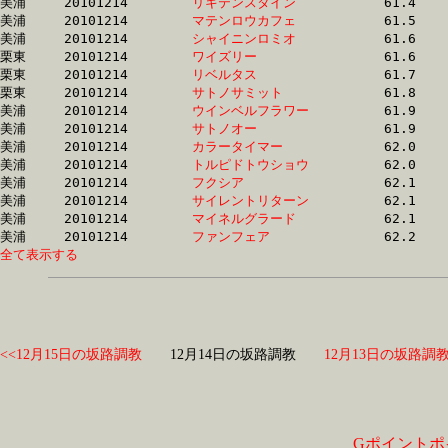
美浦	20101214	
リキテンスタイン　
		61.4 	-	0.0 	-	0.0 	-	15.4

美浦	20101214	
マテンロウカフェ　
		61.5 	-	47.0 	-	31.7 	-	16.4

美浦	20101214	
シャイニンロミオ　
		61.6 	-	46.3 	-	31.4 	-	15.9

栗東	20101214	
ワイズリー　　　　
		61.6 	-	46.2 	-	30.7 	-	15.4

栗東	20101214	
リベルタス　　　　
		61.7 	-	45.7 	-	30.7 	-	15.6

栗東	20101214	
サトノサミット　　
		61.8 	-	45.6 	-	0.0 	-	15.7

美浦	20101214	
ウインベルフラワー
		61.9 	-	46.5 	-	31.4 	-	15.9

美浦	20101214	
サトノオー　　　　
		61.9 	-	46.5 	-	31.2 	-	15.6

美浦	20101214	
カラータイマー　　
		62.0 	-	46.6 	-	31.3 	-	15.7

美浦	20101214	
トルピドトウショウ
		62.0 	-	46.6 	-	31.7 	-	15.9

美浦	20101214	
フクシア　　　　　
		62.1 	-	46.3 	-	30.5 	-	15.4

美浦	20101214	
サイレントリターン
		62.1 	-	46.0 	-	30.6 	-	15.1

美浦	20101214	
マイネルグラード　
		62.1 	-	46.7 	-	31.8 	-	16.3

美浦	20101214	
ファンフェア　　　
全て表示する
<<12月15日の坂路調教
12月14日の坂路調教
12月13日の坂路調教
Gポイントポ