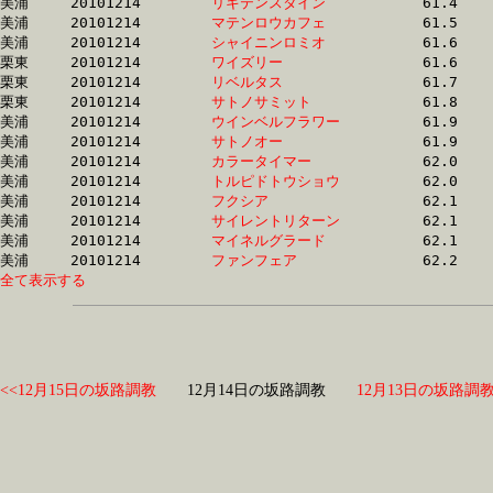
美浦	20101214	
リキテンスタイン　
		61.4 	-	0.0 	-	0.0 	-	15.4

美浦	20101214	
マテンロウカフェ　
		61.5 	-	47.0 	-	31.7 	-	16.4

美浦	20101214	
シャイニンロミオ　
		61.6 	-	46.3 	-	31.4 	-	15.9

栗東	20101214	
ワイズリー　　　　
		61.6 	-	46.2 	-	30.7 	-	15.4

栗東	20101214	
リベルタス　　　　
		61.7 	-	45.7 	-	30.7 	-	15.6

栗東	20101214	
サトノサミット　　
		61.8 	-	45.6 	-	0.0 	-	15.7

美浦	20101214	
ウインベルフラワー
		61.9 	-	46.5 	-	31.4 	-	15.9

美浦	20101214	
サトノオー　　　　
		61.9 	-	46.5 	-	31.2 	-	15.6

美浦	20101214	
カラータイマー　　
		62.0 	-	46.6 	-	31.3 	-	15.7

美浦	20101214	
トルピドトウショウ
		62.0 	-	46.6 	-	31.7 	-	15.9

美浦	20101214	
フクシア　　　　　
		62.1 	-	46.3 	-	30.5 	-	15.4

美浦	20101214	
サイレントリターン
		62.1 	-	46.0 	-	30.6 	-	15.1

美浦	20101214	
マイネルグラード　
		62.1 	-	46.7 	-	31.8 	-	16.3

美浦	20101214	
ファンフェア　　　
全て表示する
<<12月15日の坂路調教
12月14日の坂路調教
12月13日の坂路調教