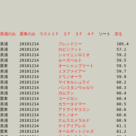
美浦のみ
栗東のみ
ラスト１Ｆ
２Ｆ
３Ｆ
４Ｆ
　ソート　
戻る
美浦	20101214	
フレンドミー　　　
		105.4 	-	80.1 	-	53.7 	-	26.3

美浦	20101214	
ロビンフット　　　
		57.1 	-	43.5 	-	29.6 	-	15.1

美浦	20101214	
シャイニンロミオ　
		59.2 	-	44.4 	-	29.9 	-	14.8

美浦	20101214	
ルーズベルト　　　
		59.5 	-	44.7 	-	29.6 	-	14.6

栗東	20101214	
オーシャンフリート
		59.5 	-	43.5 	-	0.0 	-	15.0

美浦	20101214	
ミスファイアー　　
		59.7 	-	44.3 	-	29.6 	-	15.0

美浦	20101214	
クリノオーラ　　　
		59.9 	-	44.6 	-	29.9 	-	14.9

美浦	20101214	
マイネルシュライ　
		60.2 	-	45.4 	-	30.3 	-	15.3

美浦	20101214	
バンスタンウォルツ
		60.3 	-	45.2 	-	30.8 	-	15.7

美浦	20101214	
ガムラン　　　　　
		60.4 	-	0.0 	-	0.0 	-	14.8

栗東	20101214	
コードロン　　　　
		60.4 	-	44.5 	-	29.7 	-	15.0

美浦	20101214	
カラータイマー　　
		60.5 	-	45.2 	-	30.5 	-	15.4

栗東	20101214	
アドマイヤコリン　
		60.6 	-	45.0 	-	29.9 	-	14.8

美浦	20101214	
サトノオー　　　　
		60.6 	-	45.3 	-	30.5 	-	15.4

美浦	20101214	
ナムラエメラルド　
		60.9 	-	45.3 	-	30.2 	-	15.1

美浦	20101214	
ケイアイアレス　　
		61.1 	-	45.1 	-	30.2 	-	15.1

栗東	20101214	
オールザットジャズ
		61.2 	-	45.3 	-	0.0 	-	15.5
