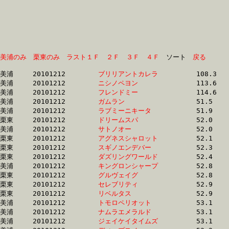
美浦のみ
栗東のみ
ラスト１Ｆ
２Ｆ
３Ｆ
４Ｆ
　ソート　
戻る
美浦	20101212	
ブリリアントカレラ
		108.3 	-	72.5 	-	42.1 	-	17.2

美浦	20101212	
ニシノペヨン　　　
		113.6 	-	80.7 	-	52.2 	-	26.4

美浦	20101212	
フレンドミー　　　
		114.6 	-	82.5 	-	54.0 	-	26.8

美浦	20101212	
ガムラン　　　　　
		51.5 	-	37.4 	-	24.3 	-	12.3

美浦	20101212	
ラブミーニキータ　
		51.9 	-	37.9 	-	25.5 	-	13.1

栗東	20101212	
ドリームスパ　　　
		52.0 	-	37.3 	-	24.7 	-	12.7

美浦	20101212	
サトノオー　　　　
		52.0 	-	38.0 	-	25.0 	-	12.7

栗東	20101212	
アグネスシャロット
		52.1 	-	38.4 	-	25.4 	-	12.8

栗東	20101212	
スギノエンデバー　
		52.3 	-	37.7 	-	0.0 	-	0.0 

栗東	20101212	
ダズリングワールド
		52.4 	-	38.9 	-	26.4 	-	13.9

美浦	20101212	
キングロンシャープ
		52.8 	-	38.9 	-	25.9 	-	13.2

栗東	20101212	
グルヴェイグ　　　
		52.8 	-	38.4 	-	25.5 	-	12.8

栗東	20101212	
セレブリティ　　　
		52.9 	-	38.5 	-	25.6 	-	0.0 

栗東	20101212	
リベルタス　　　　
		52.9 	-	38.3 	-	25.4 	-	13.2

美浦	20101212	
トモロペリオット　
		53.1 	-	39.1 	-	26.2 	-	13.3

美浦	20101212	
ナムラエメラルド　
		53.1 	-	38.8 	-	25.9 	-	13.2

美浦	20101212	
ジェイケイタイムズ
		53.1 	-	39.1 	-	26.2 	-	13.2
