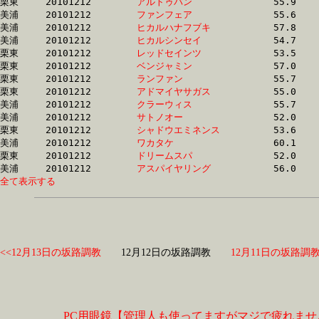
栗東	20101212	
アルトゥバン　　　
		55.9 	-	40.8 	-	26.0 	-	12.5

美浦	20101212	
ファンフェア　　　
		55.6 	-	40.0 	-	25.8 	-	12.5

美浦	20101212	
ヒカルハナフブキ　
		57.8 	-	41.7 	-	26.5 	-	12.5

美浦	20101212	
ヒカルシンセイ　　
		54.7 	-	40.0 	-	26.2 	-	12.5

栗東	20101212	
レッドセインツ　　
		53.5 	-	0.0 	-	0.0 	-	12.6

栗東	20101212	
ベンジャミン　　　
		57.0 	-	41.5 	-	26.4 	-	12.6

栗東	20101212	
ランファン　　　　
		55.7 	-	40.7 	-	26.4 	-	12.6

栗東	20101212	
アドマイヤサガス　
		55.0 	-	40.5 	-	26.4 	-	12.6

美浦	20101212	
クラーウィス　　　
		55.7 	-	40.8 	-	26.5 	-	12.7

美浦	20101212	
サトノオー　　　　
		52.0 	-	38.0 	-	25.0 	-	12.7

栗東	20101212	
シャドウエミネンス
		53.6 	-	39.1 	-	25.5 	-	12.7

美浦	20101212	
ワカタケ　　　　　
		60.1 	-	41.6 	-	26.3 	-	12.7

栗東	20101212	
ドリームスパ　　　
		52.0 	-	37.3 	-	24.7 	-	12.7

美浦	20101212	
アスパイヤリング　
全て表示する
<<12月13日の坂路調教
12月12日の坂路調教
12月11日の坂路調教
PC用眼鏡【管理人も使ってますがマジで疲れませ