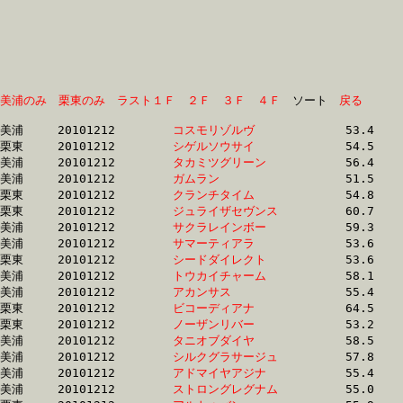
美浦のみ
栗東のみ
ラスト１Ｆ
２Ｆ
３Ｆ
４Ｆ
　ソート　
戻る
美浦	20101212	
コスモリゾルヴ　　
		53.4 	-	38.3 	-	24.6 	-	11.9

栗東	20101212	
シゲルソウサイ　　
		54.5 	-	39.2 	-	25.2 	-	12.1

美浦	20101212	
タカミツグリーン　
		56.4 	-	40.0 	-	26.1 	-	12.2

美浦	20101212	
ガムラン　　　　　
		51.5 	-	37.4 	-	24.3 	-	12.3

栗東	20101212	
クランチタイム　　
		54.8 	-	39.7 	-	25.5 	-	12.3

栗東	20101212	
ジュライザセヴンス
		60.7 	-	42.4 	-	26.0 	-	12.3

美浦	20101212	
サクラレインボー　
		59.3 	-	40.3 	-	25.8 	-	12.3

美浦	20101212	
サマーティアラ　　
		53.6 	-	38.6 	-	25.1 	-	12.3

栗東	20101212	
シードダイレクト　
		53.6 	-	38.4 	-	24.7 	-	12.3

美浦	20101212	
トウカイチャーム　
		58.1 	-	41.3 	-	26.2 	-	12.3

美浦	20101212	
アカンサス　　　　
		55.4 	-	40.0 	-	25.8 	-	12.3

栗東	20101212	
ビコーディアナ　　
		64.5 	-	45.5 	-	28.0 	-	12.3

栗東	20101212	
ノーザンリバー　　
		53.2 	-	38.3 	-	24.8 	-	12.4

美浦	20101212	
タニオブダイヤ　　
		58.5 	-	41.6 	-	26.4 	-	12.4

美浦	20101212	
シルクグラサージュ
		57.8 	-	41.8 	-	26.2 	-	12.4

美浦	20101212	
アドマイヤアジナ　
		55.4 	-	40.5 	-	26.2 	-	12.5

美浦	20101212	
ストロングレグナム
		55.0 	-	40.2 	-	26.3 	-	12.5
