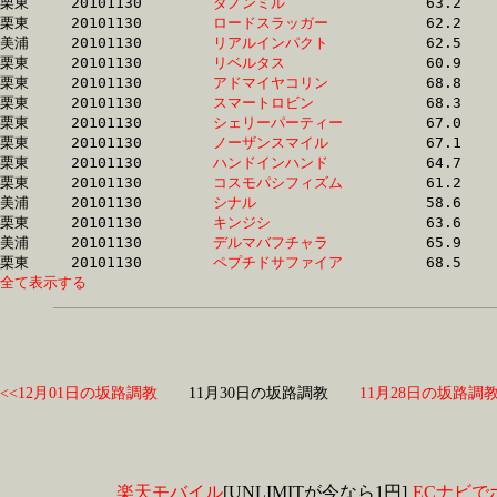
栗東	20101130	
ダノンミル　　　　
		63.2 	-	46.6 	-	30.7 	-	14.8

栗東	20101130	
ロードスラッガー　
		62.2 	-	46.0 	-	30.5 	-	14.8

美浦	20101130	
リアルインパクト　
		62.5 	-	45.8 	-	29.7 	-	14.8

栗東	20101130	
リベルタス　　　　
		60.9 	-	44.0 	-	29.2 	-	14.8

栗東	20101130	
アドマイヤコリン　
		68.8 	-	49.4 	-	31.5 	-	14.8

栗東	20101130	
スマートロビン　　
		68.3 	-	48.2 	-	31.0 	-	14.8

栗東	20101130	
シェリーパーティー
		67.0 	-	49.0 	-	31.6 	-	14.8

栗東	20101130	
ノーザンスマイル　
		67.1 	-	49.0 	-	31.7 	-	14.8

栗東	20101130	
ハンドインハンド　
		64.7 	-	47.4 	-	31.4 	-	14.9

栗東	20101130	
コスモパシフィズム
		61.2 	-	45.1 	-	30.3 	-	14.9

美浦	20101130	
シナル　　　　　　
		58.6 	-	43.8 	-	29.4 	-	14.9

栗東	20101130	
キンジシ　　　　　
		63.6 	-	45.4 	-	30.0 	-	14.9

美浦	20101130	
デルマバフチャラ　
		65.9 	-	47.4 	-	30.4 	-	14.9

栗東	20101130	
ペプチドサファイア
全て表示する
<<12月01日の坂路調教
11月30日の坂路調教
11月28日の坂路調教
楽天モバイル
[UNLIMITが今なら1円]
ECナビで