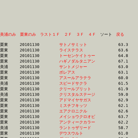
美浦のみ
栗東のみ
ラスト１Ｆ
２Ｆ
３Ｆ
４Ｆ
　ソート　
戻る
栗東	20101130	
サトノサミット　　
		63.3 	-	46.7 	-	30.0 	-	13.7

栗東	20101130	
ライステラス　　　
		63.6 	-	46.4 	-	29.8 	-	14.0

栗東	20101130	
トーセンケイトゥー
		64.8 	-	46.2 	-	29.7 	-	14.2

栗東	20101130	
ハギノダルタニアン
		67.1 	-	47.4 	-	31.0 	-	14.3

美浦	20101130	
サントメジャー　　
		63.0 	-	45.3 	-	29.4 	-	14.3

栗東	20101130	
ボレアス　　　　　
		63.1 	-	45.7 	-	29.2 	-	14.3

栗東	20101130	
アスールアラテラ　
		60.0 	-	0.0 	-	29.4 	-	14.4

美浦	20101130	
スピードサクラ　　
		61.5 	-	44.7 	-	29.2 	-	14.6

栗東	20101130	
クリールブリット　
		61.9 	-	45.5 	-	30.1 	-	14.6

美浦	20101130	
クリスタルステージ
		59.0 	-	43.8 	-	29.5 	-	14.6

栗東	20101130	
アドマイヤサガス　
		62.9 	-	45.6 	-	30.1 	-	14.6

栗東	20101130	
ミスチフキッツ　　
		62.1 	-	44.9 	-	29.5 	-	14.6

栗東	20101130	
エアクロニクル　　
		62.6 	-	45.0 	-	29.6 	-	14.6

栗東	20101130	
メイショウクロオビ
		63.7 	-	46.5 	-	30.7 	-	14.7

栗東	20101130	
アンティークカラー
		62.2 	-	45.7 	-	30.1 	-	14.7

美浦	20101130	
ラントゥザリード　
		58.7 	-	43.6 	-	29.3 	-	14.7

栗東	20101130	
デウスウルト　　　
		61.0 	-	46.1 	-	29.9 	-	14.7
