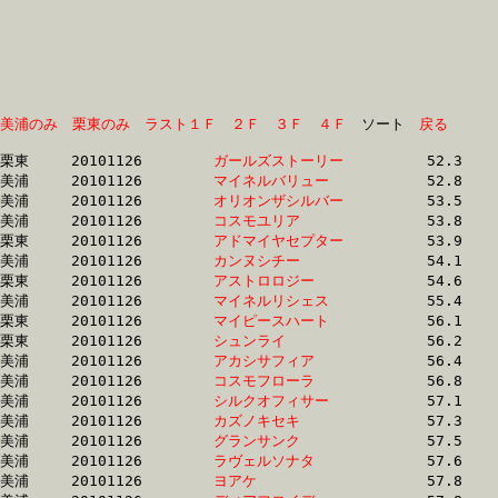
美浦のみ
栗東のみ
ラスト１Ｆ
２Ｆ
３Ｆ
４Ｆ
　ソート　
戻る
栗東	20101126	
ガールズストーリー
		52.3 	-	39.1 	-	26.2 	-	13.4

美浦	20101126	
マイネルバリュー　
		52.8 	-	38.7 	-	25.4 	-	12.4

美浦	20101126	
オリオンザシルバー
		53.5 	-	40.9 	-	28.7 	-	15.4

美浦	20101126	
コスモユリア　　　
		53.8 	-	40.1 	-	26.7 	-	13.4

栗東	20101126	
アドマイヤセプター
		53.9 	-	39.6 	-	26.1 	-	13.0

美浦	20101126	
カンヌシチー　　　
		54.1 	-	40.6 	-	27.4 	-	14.3

栗東	20101126	
アストロロジー　　
		54.6 	-	39.3 	-	25.1 	-	12.3

美浦	20101126	
マイネルリシェス　
		55.4 	-	41.4 	-	28.3 	-	14.1

栗東	20101126	
マイピースハート　
		56.1 	-	41.3 	-	27.0 	-	13.8

栗東	20101126	
シュンライ　　　　
		56.2 	-	41.3 	-	27.2 	-	13.9

美浦	20101126	
アカシサフィア　　
		56.4 	-	41.7 	-	27.5 	-	13.7

美浦	20101126	
コスモフローラ　　
		56.8 	-	41.2 	-	26.8 	-	13.0

美浦	20101126	
シルクオフィサー　
		57.1 	-	42.8 	-	28.3 	-	14.1

美浦	20101126	
カズノキセキ　　　
		57.3 	-	40.8 	-	25.8 	-	12.6

美浦	20101126	
グランサンク　　　
		57.5 	-	41.9 	-	27.6 	-	14.0

美浦	20101126	
ラヴェルソナタ　　
		57.6 	-	41.8 	-	27.2 	-	13.0

美浦	20101126	
ヨアケ　　　　　　
		57.8 	-	0.0 	-	0.0 	-	15.6
