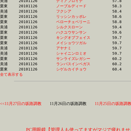
美浦	20101126	
ディアフロイデ　　
		57.8 	-	43.5 	-	30.4 	-	15.8

栗東	20101126	
ノーブルディード　
		58.3 	-	42.6 	-	27.7 	-	13.7

美浦	20101126	
フクシア　　　　　
		58.4 	-	42.8 	-	28.4 	-	14.4

栗東	20101126	
リッシンカッポレ　
		58.6 	-	42.9 	-	28.6 	-	14.3

栗東	20101126	
ベローチェベリーニ
		58.8 	-	44.6 	-	30.8 	-	16.1

美浦	20101126	
シルクスローン　　
		59.4 	-	42.7 	-	27.1 	-	13.1

栗東	20101126	
ハクユウサンサン　
		59.6 	-	44.1 	-	29.3 	-	14.5

栗東	20101126	
キングオブフェイス
		59.7 	-	44.3 	-	29.5 	-	14.7

栗東	20101126	
メイショウツガル　
		59.7 	-	44.8 	-	29.9 	-	14.7

美浦	20101126	
アヤナミ　　　　　
		59.7 	-	44.1 	-	29.2 	-	14.7

美浦	20101126	
シャイニンロミオ　
		59.7 	-	44.7 	-	30.0 	-	14.9

栗東	20101126	
サンライズレガシー
		60.2 	-	43.4 	-	28.8 	-	14.3

美浦	20101126	
ランパスインベガス
		60.2 	-	44.8 	-	30.0 	-	15.1

栗東	20101126	
シゲルカイチョウ　
全て表示する
<<11月27日の坂路調教
11月26日の坂路調教
11月25日の坂路調教
PC用眼鏡【管理人も使ってますがマジで疲れませ