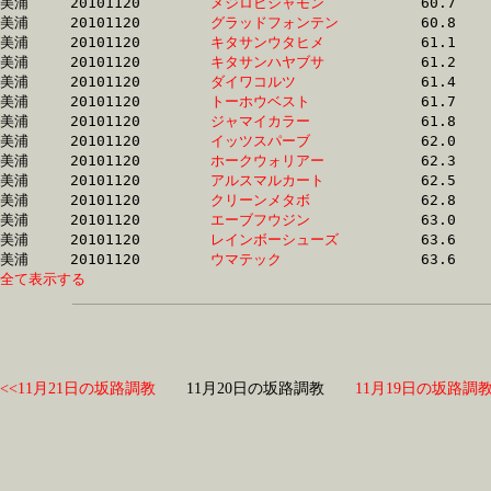
美浦	20101120	
メジロビシャモン　
		60.7 	-	41.1 	-	26.1 	-	13.1

美浦	20101120	
グラッドフォンテン
		60.8 	-	45.8 	-	31.0 	-	15.9

美浦	20101120	
キタサンウタヒメ　
		61.1 	-	43.5 	-	28.6 	-	14.1

美浦	20101120	
キタサンハヤブサ　
		61.2 	-	46.0 	-	31.1 	-	15.6

美浦	20101120	
ダイワコルツ　　　
		61.4 	-	45.8 	-	30.8 	-	15.4

美浦	20101120	
トーホウベスト　　
		61.7 	-	45.9 	-	31.0 	-	15.4

美浦	20101120	
ジャマイカラー　　
		61.8 	-	43.9 	-	27.0 	-	12.7

美浦	20101120	
イッツスパーブ　　
		62.0 	-	47.5 	-	32.7 	-	16.7

美浦	20101120	
ホークウォリアー　
		62.3 	-	46.3 	-	30.8 	-	15.4

美浦	20101120	
アルスマルカート　
		62.5 	-	46.8 	-	31.4 	-	15.6

美浦	20101120	
クリーンメタボ　　
		62.8 	-	47.0 	-	32.0 	-	16.6

美浦	20101120	
エーブフウジン　　
		63.0 	-	47.4 	-	32.1 	-	16.2

美浦	20101120	
レインボーシューズ
		63.6 	-	47.7 	-	31.7 	-	16.0

美浦	20101120	
ウマテック　　　　
全て表示する
<<11月21日の坂路調教
11月20日の坂路調教
11月19日の坂路調教