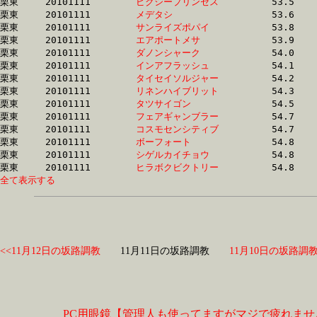
栗東	20101111	
ピクシープリンセス
		53.5 	-	39.7 	-	26.8 	-	14.0

栗東	20101111	
メデタシ　　　　　
		53.6 	-	39.2 	-	25.6 	-	12.8

栗東	20101111	
サンライズポパイ　
		53.8 	-	39.9 	-	27.2 	-	14.4

栗東	20101111	
エアポートメサ　　
		53.9 	-	40.3 	-	27.6 	-	14.3

栗東	20101111	
ダノンシャーク　　
		54.0 	-	39.1 	-	25.3 	-	12.9

栗東	20101111	
インアフラッシュ　
		54.1 	-	39.3 	-	26.3 	-	13.6

栗東	20101111	
タイセイソルジャー
		54.2 	-	40.2 	-	27.3 	-	14.5

栗東	20101111	
リネンハイブリット
		54.3 	-	40.0 	-	26.1 	-	13.1

栗東	20101111	
タツサイゴン　　　
		54.5 	-	41.0 	-	28.2 	-	14.9

栗東	20101111	
フェアギャンブラー
		54.7 	-	39.7 	-	25.8 	-	13.0

栗東	20101111	
コスモセンシティブ
		54.7 	-	39.8 	-	26.1 	-	13.4

栗東	20101111	
ボーフォート　　　
		54.8 	-	39.8 	-	25.9 	-	13.0

栗東	20101111	
シゲルカイチョウ　
		54.8 	-	40.4 	-	26.7 	-	13.3

栗東	20101111	
ヒラボクビクトリー
全て表示する
<<11月12日の坂路調教
11月11日の坂路調教
11月10日の坂路調教
PC用眼鏡【管理人も使ってますがマジで疲れませ