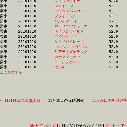
栗東	20101110	
プルスウルトラ　　
		52.6 	-	38.7 	-	25.1 	-	12.6

栗東	20101110	
マオイモン　　　　
		52.7 	-	39.8 	-	27.3 	-	14.4

栗東	20101110	
トウカイパスカル　
		52.7 	-	39.1 	-	26.4 	-	13.7

栗東	20101110	
プライドワン　　　
		52.7 	-	38.8 	-	25.5 	-	13.2

栗東	20101110	
ソルデマーヨ　　　
		52.7 	-	38.8 	-	26.0 	-	13.3

栗東	20101110	
ロードエアフォース
		52.8 	-	38.5 	-	25.6 	-	12.8

栗東	20101110	
ダイシンワイルド　
		52.9 	-	39.2 	-	25.4 	-	12.9

栗東	20101110	
クインテッサ　　　
		52.9 	-	39.3 	-	27.0 	-	14.2

栗東	20101110	
サトノパイレーツ　
		52.9 	-	39.6 	-	26.3 	-	13.4

栗東	20101110	
ウエスタンハピネス
		52.9 	-	39.8 	-	27.6 	-	15.0

栗東	20101110	
リアライズナラック
		53.0 	-	39.4 	-	26.7 	-	13.8

栗東	20101110	
ホーマンルッツ　　
		53.0 	-	38.5 	-	25.0 	-	12.4

栗東	20101110	
ラインレグルス　　
		53.0 	-	39.2 	-	26.2 	-	13.3

栗東	20101110	
ウルル　　　　　　
全て表示する
<<11月11日の坂路調教
11月10日の坂路調教
11月09日の坂路調教
楽天モバイル
[UNLIMITが今なら1円]
ECナビで