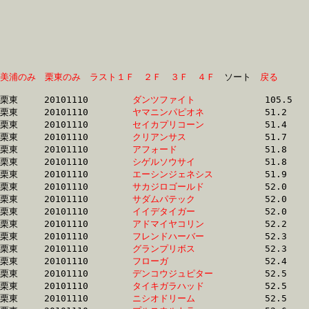
美浦のみ
栗東のみ
ラスト１Ｆ
２Ｆ
３Ｆ
４Ｆ
　ソート　
戻る
栗東	20101110	
ダンツファイト　　
		105.5 	-	91.0 	-	77.8 	-	59.5

栗東	20101110	
ヤマニンパピオネ　
		51.2 	-	38.5 	-	26.4 	-	13.6

栗東	20101110	
セイカプリコーン　
		51.4 	-	38.0 	-	25.6 	-	13.3

栗東	20101110	
クリアンサス　　　
		51.7 	-	36.8 	-	24.4 	-	12.3

栗東	20101110	
アフォード　　　　
		51.8 	-	37.4 	-	24.4 	-	12.1

栗東	20101110	
シゲルソウサイ　　
		51.8 	-	38.8 	-	25.6 	-	12.8

栗東	20101110	
エーシンジェネシス
		51.9 	-	38.2 	-	25.6 	-	13.7

栗東	20101110	
サカジロゴールド　
		52.0 	-	38.2 	-	25.6 	-	13.1

栗東	20101110	
サダムパテック　　
		52.0 	-	39.0 	-	26.8 	-	14.3

栗東	20101110	
イイデタイガー　　
		52.0 	-	38.1 	-	24.9 	-	12.7

栗東	20101110	
アドマイヤコリン　
		52.2 	-	0.0 	-	0.0 	-	13.8

栗東	20101110	
フレンドハーバー　
		52.3 	-	38.3 	-	25.6 	-	12.7

栗東	20101110	
グランプリボス　　
		52.3 	-	38.6 	-	25.7 	-	13.0

栗東	20101110	
フローガ　　　　　
		52.4 	-	39.1 	-	26.8 	-	14.1

栗東	20101110	
デンコウジュピター
		52.5 	-	37.8 	-	24.8 	-	12.4

栗東	20101110	
タイキガラハッド　
		52.5 	-	38.9 	-	26.3 	-	13.5

栗東	20101110	
ニシオドリーム　　
		52.5 	-	38.9 	-	26.1 	-	13.3
