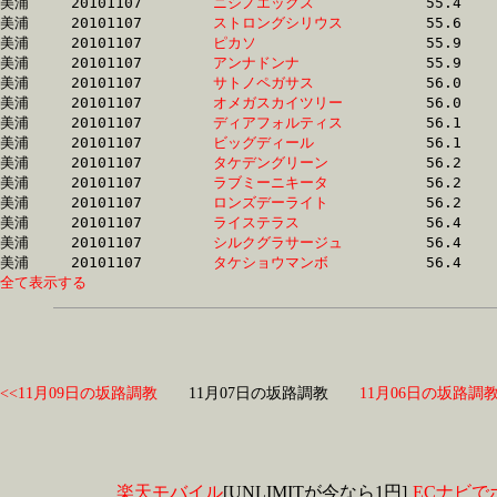
美浦	20101107	
ニシノエックス　　
		55.4 	-	0.0 	-	0.0 	-	13.9

美浦	20101107	
ストロングシリウス
		55.6 	-	40.0 	-	25.9 	-	12.8

美浦	20101107	
ピカソ　　　　　　
		55.9 	-	41.8 	-	28.1 	-	14.4

美浦	20101107	
アンナドンナ　　　
		55.9 	-	41.2 	-	27.9 	-	14.6

美浦	20101107	
サトノペガサス　　
		56.0 	-	41.6 	-	27.0 	-	13.4

美浦	20101107	
オメガスカイツリー
		56.0 	-	42.3 	-	28.6 	-	14.8

美浦	20101107	
ディアフォルティス
		56.1 	-	41.1 	-	27.0 	-	13.6

美浦	20101107	
ビッグディール　　
		56.1 	-	41.0 	-	27.0 	-	13.9

美浦	20101107	
タケデングリーン　
		56.2 	-	42.4 	-	28.7 	-	14.8

美浦	20101107	
ラブミーニキータ　
		56.2 	-	40.1 	-	26.1 	-	13.4

美浦	20101107	
ロンズデーライト　
		56.2 	-	40.8 	-	26.5 	-	13.5

美浦	20101107	
ライステラス　　　
		56.4 	-	41.3 	-	27.2 	-	13.6

美浦	20101107	
シルクグラサージュ
		56.4 	-	41.7 	-	26.8 	-	13.0

美浦	20101107	
タケショウマンボ　
全て表示する
<<11月09日の坂路調教
11月07日の坂路調教
11月06日の坂路調教
楽天モバイル
[UNLIMITが今なら1円]
ECナビで