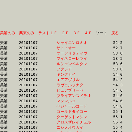
美浦のみ
栗東のみ
ラスト１Ｆ
２Ｆ
３Ｆ
４Ｆ
　ソート　
戻る
美浦	20101107	
シャイニンロミオ　
		52.5 	-	39.0 	-	26.3 	-	14.0

美浦	20101107	
サトノオー　　　　
		52.7 	-	39.1 	-	26.4 	-	14.1

美浦	20101107	
オーソリタティヴ　
		53.0 	-	39.7 	-	27.4 	-	14.5

美浦	20101107	
マイネローレライ　
		53.5 	-	39.5 	-	26.5 	-	13.9

美浦	20101107	
ルシャンベルタン　
		53.6 	-	39.7 	-	26.4 	-	13.4

美浦	20101107	
フクシア　　　　　
		53.8 	-	39.8 	-	26.7 	-	13.9

美浦	20101107	
キングカイ　　　　
		54.0 	-	39.5 	-	26.6 	-	13.5

美浦	20101107	
エアアヴリル　　　
		54.2 	-	39.6 	-	26.6 	-	13.5

美浦	20101107	
ラヴェルソナタ　　
		54.3 	-	39.6 	-	26.0 	-	13.3

美浦	20101107	
ピュアブリーゼ　　
		54.6 	-	42.1 	-	29.1 	-	15.4

美浦	20101107	
ブライアンズメテオ
		54.6 	-	40.5 	-	27.5 	-	14.6

美浦	20101107	
マンマルコ　　　　
		54.6 	-	40.5 	-	27.6 	-	14.6

美浦	20101107	
ベジャールコード　
		54.8 	-	39.8 	-	26.1 	-	13.2

美浦	20101107	
ゴールドタイコー　
		55.1 	-	40.8 	-	27.3 	-	13.9

美浦	20101107	
ターゲットマシン　
		55.1 	-	39.7 	-	25.5 	-	12.7

美浦	20101107	
クロスザレイチェル
		55.4 	-	40.6 	-	27.2 	-	13.9

美浦	20101107	
ニシノオウガイ　　
		55.4 	-	39.5 	-	26.0 	-	13.4
