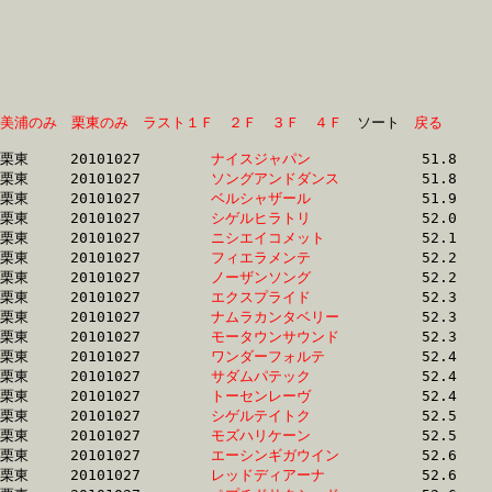
美浦のみ
栗東のみ
ラスト１Ｆ
２Ｆ
３Ｆ
４Ｆ
　ソート　
戻る
栗東	20101027	
ナイスジャパン　　
		51.8	-	37.4	-	24.6	-	12.5

栗東	20101027	
ソングアンドダンス
		51.8	-	37.5	-	24.5	-	12.4

栗東	20101027	
ベルシャザール　　
		51.9	-	37.9	-	24.9	-	12.4

栗東	20101027	
シゲルヒラトリ　　
		52.0	-	39.0	-	26.5	-	13.8

栗東	20101027	
ニシエイコメット　
		52.1	-	38.6	-	26.1	-	13.3

栗東	20101027	
フィエラメンテ　　
		52.2	-	38.6	-	25.6	-	13.0

栗東	20101027	
ノーザンソング　　
		52.2	-	38.6	-	25.8	-	12.9

栗東	20101027	
エクスプライド　　
		52.3	-	0.0	-	25.9	-	13.3

栗東	20101027	
ナムラカンタベリー
		52.3	-	38.1	-	25.5	-	13.2

栗東	20101027	
モータウンサウンド
		52.3	-	38.6	-	25.9	-	13.4

栗東	20101027	
ワンダーフォルテ　
		52.4	-	39.4	-	26.9	-	14.1

栗東	20101027	
サダムパテック　　
		52.4	-	37.8	-	24.5	-	12.2

栗東	20101027	
トーセンレーヴ　　
		52.4	-	37.6	-	24.8	-	12.4

栗東	20101027	
シゲルテイトク　　
		52.5	-	37.9	-	25.0	-	12.6

栗東	20101027	
モズハリケーン　　
		52.5	-	38.1	-	24.9	-	12.6

栗東	20101027	
エーシンギガウイン
		52.6	-	38.0	-	24.5	-	12.1

栗東	20101027	
レッドディアーナ　
		52.6	-	38.4	-	25.0	-	12.5
