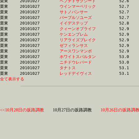
栗東	20101027	
ペプチドサクシード
		52.6	-	39.8	-	27.8	-	15.0

栗東	20101027	
ウインマーベリック
		52.7	-	39.1	-	26.2	-	13.6

栗東	20101027	
サトノパンサー　　
		52.7	-	38.3	-	25.1	-	12.8

栗東	20101027	
パープルソユーズ　
		52.7	-	39.9	-	27.9	-	15.1

栗東	20101027	
イイデステップ　　
		52.8	-	38.2	-	25.2	-	12.8

栗東	20101027	
クィーンオブライフ
		52.9	-	38.6	-	25.1	-	12.4

栗東	20101027	
ケンエンブレム　　
		52.9	-	39.4	-	26.4	-	13.5

栗東	20101027	
リアライズブレイク
		52.9	-	39.3	-	26.4	-	13.4

栗東	20101027	
ゼフィランサス　　
		52.9	-	38.4	-	25.0	-	12.5

栗東	20101027	
アースワンマンボ　
		52.9	-	39.1	-	25.9	-	13.3

栗東	20101027	
ホワイトスパルタン
		53.0	-	39.2	-	26.1	-	13.6

栗東	20101027	
ニチドウレパード　
		53.0	-	39.2	-	26.1	-	13.7

栗東	20101027	
タナトス　　　　　
		53.1	-	39.9	-	26.0	-	12.7

栗東	20101027	
レッドデイヴィス　
全て表示する
<<10月28日の坂路調教
10月27日の坂路調教
10月26日の坂路調教