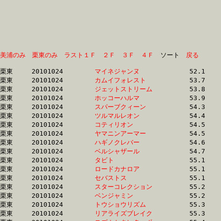
美浦のみ
栗東のみ
ラスト１Ｆ
２Ｆ
３Ｆ
４Ｆ
　ソート　
戻る
栗東	20101024	
マイネジャンヌ　　
		52.1	-	38.3	-	25.4	-	12.9

栗東	20101024	
カムイフォレスト　
		53.7	-	39.2	-	25.7	-	13.4

栗東	20101024	
ジェットストリーム
		53.8	-	38.7	-	24.7	-	12.6

栗東	20101024	
ホッコーハルマ　　
		53.9	-	39.2	-	26.3	-	13.6

栗東	20101024	
スパーブクィーン　
		54.3	-	39.2	-	25.4	-	12.9

栗東	20101024	
ツルマルレオン　　
		54.4	-	40.2	-	26.8	-	13.4

栗東	20101024	
コティリオン　　　
		54.5	-	40.2	-	26.8	-	13.3

栗東	20101024	
ヤマニンアーマー　
		54.5	-	39.3	-	25.3	-	12.9

栗東	20101024	
ハギノクレバー　　
		54.6	-	40.0	-	26.6	-	13.4

栗東	20101024	
ベルシャザール　　
		54.7	-	40.0	-	0.0	-	13.3

栗東	20101024	
タビト　　　　　　
		55.1	-	41.0	-	27.3	-	13.8

栗東	20101024	
ロードカナロア　　
		55.1	-	40.0	-	26.1	-	13.2

栗東	20101024	
セバストス　　　　
		55.1	-	39.3	-	25.3	-	12.5

栗東	20101024	
スターコレクション
		55.2	-	39.6	-	26.1	-	13.1

栗東	20101024	
ベンジャミン　　　
		55.2	-	40.8	-	27.1	-	13.6

栗東	20101024	
トウショウリズム　
		55.3	-	40.8	-	27.1	-	13.6

栗東	20101024	
リアライズブレイク
		55.3	-	40.4	-	26.3	-	13.1
