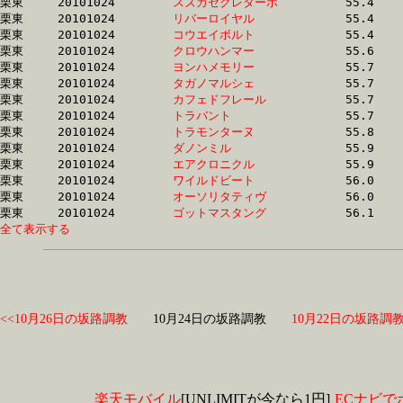
栗東	20101024	
スズカセクレターボ
		55.4	-	40.6	-	26.8	-	13.5

栗東	20101024	
リバーロイヤル　　
		55.4	-	39.7	-	25.9	-	13.1

栗東	20101024	
コウエイボルト　　
		55.4	-	41.1	-	27.2	-	14.1

栗東	20101024	
クロウハンマー　　
		55.6	-	40.9	-	27.2	-	13.9

栗東	20101024	
ヨンハメモリー　　
		55.7	-	40.8	-	27.0	-	13.4

栗東	20101024	
タガノマルシェ　　
		55.7	-	40.6	-	26.5	-	13.6

栗東	20101024	
カフェドフレール　
		55.7	-	40.8	-	27.1	-	13.3

栗東	20101024	
トラバント　　　　
		55.7	-	40.8	-	27.1	-	13.8

栗東	20101024	
トラモンターヌ　　
		55.8	-	40.5	-	26.9	-	13.5

栗東	20101024	
ダノンミル　　　　
		55.9	-	39.9	-	25.8	-	12.8

栗東	20101024	
エアクロニクル　　
		55.9	-	41.1	-	27.5	-	13.8

栗東	20101024	
ワイルドビート　　
		56.0	-	40.3	-	25.8	-	12.6

栗東	20101024	
オーソリタティヴ　
		56.0	-	40.8	-	26.5	-	13.3

栗東	20101024	
ゴットマスタング　
全て表示する
<<10月26日の坂路調教
10月24日の坂路調教
10月22日の坂路調教
楽天モバイル
[UNLIMITが今なら1円]
ECナビで