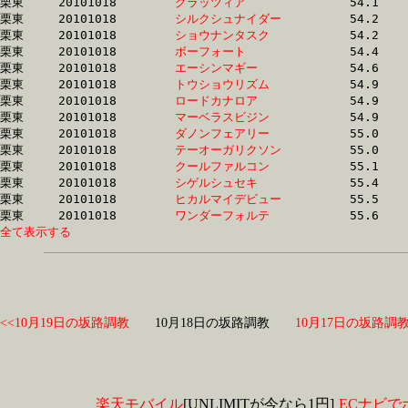
栗東	20101018	
グラッツィア　　　
		54.1	-	39.8	-	26.3	-	13.5

栗東	20101018	
シルクシュナイダー
		54.2	-	39.4	-	26.3	-	13.9

栗東	20101018	
ショウナンタスク　
		54.2	-	38.9	-	25.3	-	12.4

栗東	20101018	
ボーフォート　　　
		54.4	-	39.9	-	26.1	-	13.0

栗東	20101018	
エーシンマギー　　
		54.6	-	39.1	-	25.7	-	12.6

栗東	20101018	
トウショウリズム　
		54.9	-	40.4	-	26.5	-	13.3

栗東	20101018	
ロードカナロア　　
		54.9	-	0.0	-	0.0	-	13.2

栗東	20101018	
マーベラスビジン　
		54.9	-	40.1	-	25.9	-	12.8

栗東	20101018	
ダノンフェアリー　
		55.0	-	40.2	-	25.8	-	12.6

栗東	20101018	
テーオーガリクソン
		55.0	-	41.4	-	27.7	-	14.0

栗東	20101018	
クールファルコン　
		55.1	-	40.7	-	26.7	-	13.2

栗東	20101018	
シゲルシュセキ　　
		55.4	-	39.4	-	25.9	-	12.9

栗東	20101018	
ヒカルマイデビュー
		55.5	-	40.4	-	26.3	-	13.1

栗東	20101018	
ワンダーフォルテ　
全て表示する
<<10月19日の坂路調教
10月18日の坂路調教
10月17日の坂路調教
楽天モバイル
[UNLIMITが今なら1円]
ECナビで