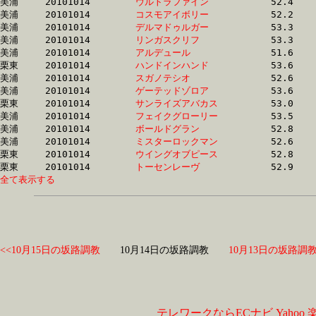
美浦	20101014	
ウルトラファイン　
		52.4	-	38.4	-	25.2	-	12.6

美浦	20101014	
コスモアイボリー　
		52.2	-	38.2	-	25.2	-	12.9

美浦	20101014	
デルマドゥルガー　
		53.3	-	38.5	-	25.2	-	12.3

美浦	20101014	
リンガスクリフ　　
		53.3	-	38.6	-	25.2	-	12.5

美浦	20101014	
アルデュール　　　
		51.6	-	37.8	-	25.2	-	12.9

栗東	20101014	
ハンドインハンド　
		53.6	-	39.2	-	25.2	-	12.3

美浦	20101014	
スガノテシオ　　　
		52.6	-	38.6	-	25.3	-	12.5

美浦	20101014	
ゲーテッドゾロア　
		53.6	-	38.5	-	25.3	-	12.8

栗東	20101014	
サンライズアバカス
		53.0	-	38.9	-	25.3	-	12.6

美浦	20101014	
フェイクグローリー
		53.5	-	38.5	-	25.3	-	12.7

美浦	20101014	
ボールドグラン　　
		52.8	-	38.8	-	25.3	-	12.9

美浦	20101014	
ミスターロックマン
		52.6	-	38.5	-	25.3	-	12.9

栗東	20101014	
ウイングオブピース
		52.8	-	38.8	-	25.3	-	12.6

栗東	20101014	
トーセンレーヴ　　
全て表示する
<<10月15日の坂路調教
10月14日の坂路調教
10月13日の坂路調教
テレワークならECナビ
Yahoo