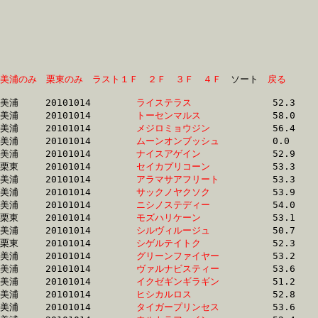
美浦のみ
栗東のみ
ラスト１Ｆ
２Ｆ
３Ｆ
４Ｆ
　ソート　
戻る
美浦	20101014	
ライステラス　　　
		52.3	-	37.3	-	24.2	-	12.3

美浦	20101014	
トーセンマルス　　
		58.0	-	38.1	-	24.4	-	12.3

美浦	20101014	
メジロミョウジン　
		56.4	-	37.6	-	24.4	-	12.3

美浦	20101014	
ムーンオンブッシュ
		0.0	-	0.0	-	24.6	-	12.2

美浦	20101014	
ナイスアゲイン　　
		52.9	-	37.9	-	24.6	-	12.1

栗東	20101014	
セイカプリコーン　
		53.3	-	38.3	-	24.7	-	12.1

美浦	20101014	
アラマサアフリート
		53.3	-	37.9	-	24.7	-	12.4

美浦	20101014	
サックノヤクソク　
		53.9	-	0.0	-	24.7	-	12.5

美浦	20101014	
ニシノステディー　
		54.0	-	38.5	-	24.8	-	12.4

栗東	20101014	
モズハリケーン　　
		53.1	-	38.4	-	24.8	-	12.3

美浦	20101014	
シルヴィルージュ　
		50.7	-	37.2	-	24.8	-	12.8

栗東	20101014	
シゲルテイトク　　
		52.3	-	37.8	-	24.9	-	12.6

美浦	20101014	
グリーンファイヤー
		53.2	-	38.2	-	24.9	-	12.7

美浦	20101014	
ヴァルナビスティー
		53.6	-	38.4	-	24.9	-	12.2

美浦	20101014	
イクゼギンギラギン
		51.2	-	37.7	-	25.1	-	12.7

美浦	20101014	
ヒシカルロス　　　
		52.8	-	38.5	-	25.1	-	12.4

美浦	20101014	
タイガープリンセス
		53.6	-	38.0	-	25.2	-	12.9
