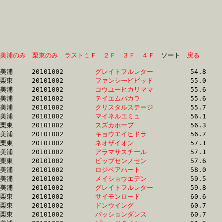
美浦のみ
栗東のみ
ラスト１Ｆ
２Ｆ
３Ｆ
４Ｆ
　ソート　
戻る
美浦	20101002	
グレイトフルレター
		54.8	-	38.2	-	25.3	-	12.8

栗東	20101002	
ファンシービビッド
		55.0	-	40.7	-	27.3	-	13.8

美浦	20101002	
コウユーヒカリママ
		55.6	-	39.7	-	26.3	-	13.5

美浦	20101002	
テイエムバカラ　　
		55.6	-	39.7	-	26.3	-	13.5

美浦	20101002	
クリスタルステージ
		55.7	-	39.3	-	25.9	-	12.6

美浦	20101002	
マイネルエミュ　　
		56.1	-	39.9	-	26.2	-	13.1

栗東	20101002	
スズカホープ　　　
		56.3	-	41.0	-	26.4	-	12.9

美浦	20101002	
キョウエイヒドラ　
		56.7	-	40.6	-	26.6	-	13.1

栗東	20101002	
ネオザイオン　　　
		57.1	-	42.6	-	28.6	-	14.4

美浦	20101002	
アラマサスチール　
		57.1	-	41.8	-	27.6	-	13.9

栗東	20101002	
ビップセンノセン　
		57.6	-	40.6	-	26.7	-	13.4

美浦	20101002	
ロジベアハート　　
		58.0	-	42.8	-	29.3	-	14.8

美浦	20101002	
メイショウエデン　
		59.5	-	44.1	-	29.5	-	15.1

美浦	20101002	
グレイトフルレター
		59.8	-	42.6	-	27.9	-	13.9

栗東	20101002	
サイモンロード　　
		60.6	-	0.0	-	30.3	-	15.2

栗東	20101002	
ドンウイング　　　
		60.7	-	45.6	-	0.0	-	15.7

栗東	20101002	
パッションダンス　
		60.7	-	45.4	-	30.4	-	15.3
