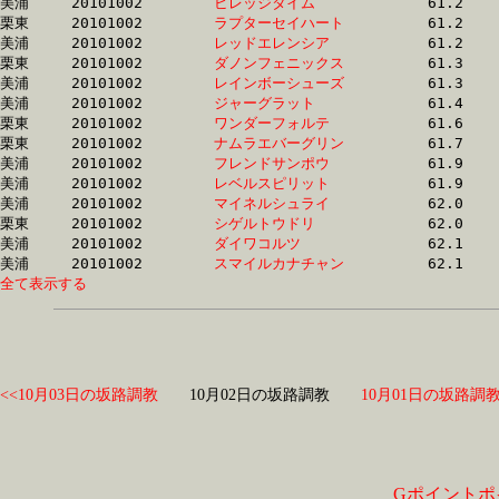
美浦	20101002	
ビレッジタイム　　
		61.2	-	43.2	-	27.5	-	13.4

栗東	20101002	
ラプターセイハート
		61.2	-	45.3	-	30.1	-	15.1

美浦	20101002	
レッドエレンシア　
		61.2	-	46.1	-	31.6	-	16.4

栗東	20101002	
ダノンフェニックス
		61.3	-	45.3	-	30.5	-	15.5

美浦	20101002	
レインボーシューズ
		61.3	-	46.2	-	31.7	-	16.6

美浦	20101002	
ジャーグラット　　
		61.4	-	44.8	-	29.3	-	14.4

栗東	20101002	
ワンダーフォルテ　
		61.6	-	45.8	-	30.8	-	15.6

栗東	20101002	
ナムラエバーグリン
		61.7	-	44.7	-	29.6	-	15.0

美浦	20101002	
フレンドサンポウ　
		61.9	-	46.4	-	31.6	-	16.4

美浦	20101002	
レベルスピリット　
		61.9	-	46.1	-	30.8	-	15.9

美浦	20101002	
マイネルシュライ　
		62.0	-	46.7	-	31.7	-	16.5

栗東	20101002	
シゲルトウドリ　　
		62.0	-	46.8	-	31.4	-	16.1

美浦	20101002	
ダイワコルツ　　　
		62.1	-	46.8	-	31.8	-	16.8

美浦	20101002	
スマイルカナチャン
全て表示する
<<10月03日の坂路調教
10月02日の坂路調教
10月01日の坂路調教
Gポイントポ