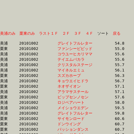
美浦のみ
栗東のみ
ラスト１Ｆ
２Ｆ
３Ｆ
４Ｆ
　ソート　
戻る
美浦	20101002	
グレイトフルレター
		54.8	-	38.2	-	25.3	-	12.8

栗東	20101002	
ファンシービビッド
		55.0	-	40.7	-	27.3	-	13.8

美浦	20101002	
コウユーヒカリママ
		55.6	-	39.7	-	26.3	-	13.5

美浦	20101002	
テイエムバカラ　　
		55.6	-	39.7	-	26.3	-	13.5

美浦	20101002	
クリスタルステージ
		55.7	-	39.3	-	25.9	-	12.6

美浦	20101002	
マイネルエミュ　　
		56.1	-	39.9	-	26.2	-	13.1

栗東	20101002	
スズカホープ　　　
		56.3	-	41.0	-	26.4	-	12.9

美浦	20101002	
キョウエイヒドラ　
		56.7	-	40.6	-	26.6	-	13.1

栗東	20101002	
ネオザイオン　　　
		57.1	-	42.6	-	28.6	-	14.4

美浦	20101002	
アラマサスチール　
		57.1	-	41.8	-	27.6	-	13.9

栗東	20101002	
ビップセンノセン　
		57.6	-	40.6	-	26.7	-	13.4

美浦	20101002	
ロジベアハート　　
		58.0	-	42.8	-	29.3	-	14.8

美浦	20101002	
メイショウエデン　
		59.5	-	44.1	-	29.5	-	15.1

美浦	20101002	
グレイトフルレター
		59.8	-	42.6	-	27.9	-	13.9

栗東	20101002	
サイモンロード　　
		60.6	-	0.0	-	30.3	-	15.2

栗東	20101002	
ドンウイング　　　
		60.7	-	45.6	-	0.0	-	15.7

栗東	20101002	
パッションダンス　
		60.7	-	45.4	-	30.4	-	15.3
