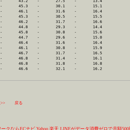
>>
戻る
ワークならECナビ
Yahoo
楽天
LINEがデータ消費ゼロで月額50