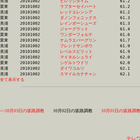
美浦	20101002	
ビレッジタイム　　
		61.2	-	43.2	-	27.5	-	13.4

栗東	20101002	
ラプターセイハート
		61.2	-	45.3	-	30.1	-	15.1

美浦	20101002	
レッドエレンシア　
		61.2	-	46.1	-	31.6	-	16.4

栗東	20101002	
ダノンフェニックス
		61.3	-	45.3	-	30.5	-	15.5

美浦	20101002	
レインボーシューズ
		61.3	-	46.2	-	31.7	-	16.6

美浦	20101002	
ジャーグラット　　
		61.4	-	44.8	-	29.3	-	14.4

栗東	20101002	
ワンダーフォルテ　
		61.6	-	45.8	-	30.8	-	15.6

栗東	20101002	
ナムラエバーグリン
		61.7	-	44.7	-	29.6	-	15.0

美浦	20101002	
フレンドサンポウ　
		61.9	-	46.4	-	31.6	-	16.4

美浦	20101002	
レベルスピリット　
		61.9	-	46.1	-	30.8	-	15.9

美浦	20101002	
マイネルシュライ　
		62.0	-	46.7	-	31.7	-	16.5

栗東	20101002	
シゲルトウドリ　　
		62.0	-	46.8	-	31.4	-	16.1

美浦	20101002	
ダイワコルツ　　　
		62.1	-	46.8	-	31.8	-	16.8

美浦	20101002	
スマイルカナチャン
全て表示する
<<10月03日の坂路調教
10月02日の坂路調教
10月01日の坂路調教
テレ