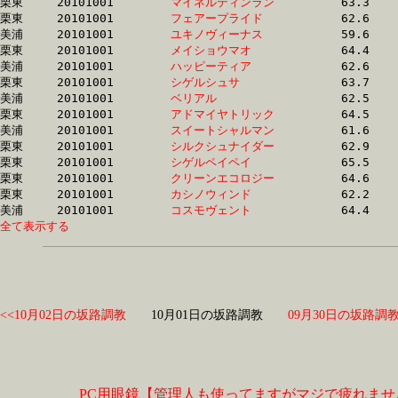
栗東	20101001	
マイネルティンラン
		63.3	-	45.9	-	30.2	-	15.2

栗東	20101001	
フェアープライド　
		62.6	-	46.2	-	30.2	-	15.2

美浦	20101001	
ユキノヴィーナス　
		59.6	-	44.6	-	30.2	-	15.4

栗東	20101001	
メイショウマオ　　
		64.4	-	46.2	-	30.2	-	14.8

美浦	20101001	
ハッピーティア　　
		62.6	-	46.0	-	30.3	-	15.0

栗東	20101001	
シゲルシュサ　　　
		63.7	-	46.3	-	30.4	-	14.9

美浦	20101001	
ベリアル　　　　　
		62.5	-	46.0	-	30.5	-	15.4

栗東	20101001	
アドマイヤトリック
		64.5	-	47.4	-	30.6	-	14.9

美浦	20101001	
スイートシャルマン
		61.6	-	45.7	-	30.6	-	15.6

栗東	20101001	
シルクシュナイダー
		62.9	-	46.2	-	30.6	-	14.9

栗東	20101001	
シゲルペイペイ　　
		65.5	-	47.4	-	30.7	-	15.7

栗東	20101001	
クリーンエコロジー
		64.6	-	47.4	-	30.7	-	14.9

栗東	20101001	
カシノウィンド　　
		62.2	-	46.1	-	30.7	-	15.2

美浦	20101001	
コスモヴェント　　
全て表示する
<<10月02日の坂路調教
10月01日の坂路調教
09月30日の坂路調教
PC用眼鏡【管理人も使ってますがマジで疲れませ