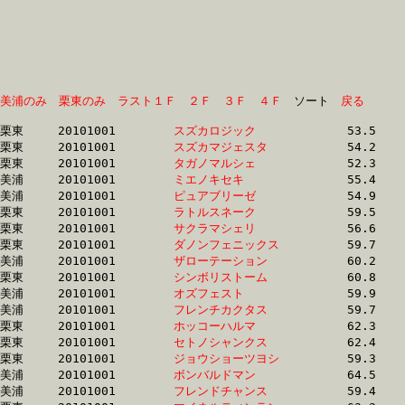
美浦のみ
栗東のみ
ラスト１Ｆ
２Ｆ
３Ｆ
４Ｆ
　ソート　
戻る
栗東	20101001	
スズカロジック　　
		53.5	-	38.5	-	25.0	-	12.6

栗東	20101001	
スズカマジェスタ　
		54.2	-	39.0	-	25.8	-	12.9

栗東	20101001	
タガノマルシェ　　
		52.3	-	38.8	-	26.4	-	13.8

美浦	20101001	
ミエノキセキ　　　
		55.4	-	40.4	-	27.3	-	14.2

美浦	20101001	
ピュアブリーゼ　　
		54.9	-	40.6	-	27.3	-	13.9

栗東	20101001	
ラトルスネーク　　
		59.5	-	42.5	-	27.6	-	13.7

栗東	20101001	
サクラマシェリ　　
		56.6	-	42.3	-	28.1	-	14.0

栗東	20101001	
ダノンフェニックス
		59.7	-	43.5	-	28.4	-	13.8

美浦	20101001	
ザローテーション　
		60.2	-	43.3	-	28.5	-	14.0

栗東	20101001	
シンボリストーム　
		60.8	-	44.0	-	28.7	-	13.6

美浦	20101001	
オズフェスト　　　
		59.9	-	44.1	-	29.1	-	14.4

美浦	20101001	
フレンチカクタス　
		59.7	-	44.1	-	29.2	-	14.4

栗東	20101001	
ホッコーハルマ　　
		62.3	-	45.4	-	29.5	-	14.8

栗東	20101001	
セトノシャンクス　
		62.4	-	44.9	-	29.5	-	14.3

栗東	20101001	
ジョウショーツヨシ
		59.3	-	44.1	-	29.8	-	15.2

美浦	20101001	
ボンバルドマン　　
		64.5	-	46.6	-	29.9	-	14.9

美浦	20101001	
フレンドチャンス　
		59.4	-	44.6	-	30.1	-	15.3
