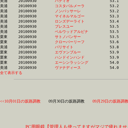
美浦	20100930	
パティオ　　　　　
		53.1	-	38.9	-	25.9	-	12.8

美浦	20100930	
コスタパルメーラ　
		53.2	-	38.7	-	25.6	-	13.0

美浦	20100930	
ノンパッサーレ　　
		53.2	-	39.3	-	26.6	-	13.5

美浦	20100930	
マイネルマルゴー　
		53.3	-	38.4	-	24.7	-	12.5

美浦	20100930	
ロンズデーライト　
		53.4	-	39.0	-	25.8	-	13.1

美浦	20100930	
ブレスユー　　　　
		53.5	-	39.1	-	25.0	-	12.6

美浦	20100930	
ベルウッドアルピナ
		53.5	-	39.4	-	26.3	-	13.3

栗東	20100930	
サトノパンサー　　
		53.5	-	38.3	-	25.2	-	12.7

栗東	20100930	
クローバーリーフ　
		53.6	-	39.8	-	26.0	-	13.0

美浦	20100930	
バリサイト　　　　
		53.8	-	39.3	-	25.6	-	12.4

栗東	20100930	
エヴァンブルー　　
		53.9	-	39.6	-	25.9	-	13.2

栗東	20100930	
ハンドインハンド　
		53.9	-	39.2	-	25.5	-	12.9

栗東	20100930	
エーシンラッシング
		54.0	-	38.8	-	25.9	-	13.3

美浦	20100930	
ヴァナディース　　
全て表示する
<<10月01日の坂路調教
09月30日の坂路調教
09月29日の坂路調教
PC用眼鏡【管理人も使ってますがマジで疲れませ