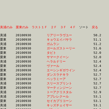
美浦のみ
栗東のみ
ラスト１Ｆ
２Ｆ
３Ｆ
４Ｆ
　ソート　
戻る
美浦	20100930	
リアリーラヴユー　
		50.2	-	37.0	-	24.7	-	12.7

栗東	20100930	
キョウエイバサラ　
		51.1	-	38.1	-	26.0	-	13.5

美浦	20100930	
ガムラン　　　　　
		51.2	-	37.6	-	25.0	-	12.7

栗東	20100930	
ガールズストーリー
		51.6	-	38.6	-	26.3	-	13.5

栗東	20100930	
タビト　　　　　　
		52.0	-	38.3	-	25.4	-	13.0

栗東	20100930	
サマークイーン　　
		52.0	-	38.8	-	26.5	-	13.8

美浦	20100930	
ヘラルドリー　　　
		52.4	-	39.1	-	27.0	-	13.8

栗東	20100930	
ヴァール　　　　　
		52.4	-	38.4	-	25.4	-	13.0

栗東	20100930	
エーシンギガウイン
		52.4	-	38.5	-	25.5	-	12.9

栗東	20100930	
ダンスラナキラ　　
		52.7	-	39.3	-	26.6	-	13.8

栗東	20100930	
ベッラミーア　　　
		52.7	-	39.3	-	26.6	-	13.9

美浦	20100930	
スリースプリント　
		52.7	-	39.4	-	27.1	-	14.0

栗東	20100930	
マーティンジーン　
		52.7	-	38.8	-	25.9	-	13.1

美浦	20100930	
トーアクリスタル　
		52.9	-	38.0	-	24.6	-	12.3

美浦	20100930	
アプレレクール　　
		53.1	-	38.7	-	25.5	-	12.8

栗東	20100930	
セイカプリコーン　
		53.1	-	38.2	-	24.8	-	12.2

美浦	20100930	
キッズチェイサー　
		53.1	-	38.7	-	25.5	-	12.9
