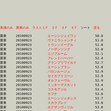
美浦のみ
栗東のみ
ラスト１Ｆ
２Ｆ
３Ｆ
４Ｆ
　ソート　
戻る
栗東	20100923	
エーシンジェイワン
		50.8	-	38.2	-	25.2	-	12.5

栗東	20100923	
ヴァニラシャンティ
		51.0	-	37.5	-	24.9	-	12.7

栗東	20100923	
トウシンイーグル　
		51.0	-	38.0	-	25.6	-	13.4

栗東	20100923	
ノーザンソング　　
		52.0	-	38.3	-	25.4	-	12.7

栗東	20100923	
ニジブルーム　　　
		52.1	-	38.5	-	25.7	-	13.4

栗東	20100923	
フレンドハーバー　
		52.4	-	38.4	-	25.5	-	13.1

栗東	20100923	
グランプリワイルド
		52.7	-	38.4	-	25.4	-	13.2

栗東	20100923	
エーシンブラン　　
		52.8	-	38.8	-	26.0	-	13.7

栗東	20100923	
バロンルージュ　　
		52.9	-	39.4	-	26.5	-	13.7

栗東	20100923	
セイカプリコーン　
		52.9	-	38.5	-	25.1	-	12.6

栗東	20100923	
オルフェーヴル　　
		52.9	-	38.8	-	25.9	-	13.4

栗東	20100923	
ミッキーマスカット
		53.4	-	39.2	-	25.6	-	12.9

栗東	20100923	
コスモアジル　　　
		53.4	-	40.4	-	27.6	-	14.4

栗東	20100923	
カフナ　　　　　　
		53.6	-	39.2	-	25.8	-	13.1

栗東	20100923	
エーシンジェネシス
		53.7	-	38.9	-	25.3	-	12.6

栗東	20100923	
スカラブレイ　　　
		53.8	-	39.3	-	26.1	-	13.4

栗東	20100923	
ホクザンヴィリル　
		53.8	-	39.0	-	26.1	-	13.5
