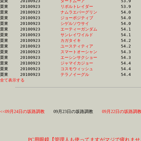
栗東	20100923	
ダートムーア　　　
		53.9	-	39.7	-	26.0	-	13.0

栗東	20100923	
リボルトレイダー　
		53.9	-	39.0	-	25.5	-	12.7

栗東	20100923	
ナムラエバーグリン
		54.0	-	40.0	-	27.0	-	14.0

栗東	20100923	
ジョーポジティブ　
		54.0	-	39.3	-	25.9	-	12.9

栗東	20100923	
シゲルソウサイ　　
		54.0	-	39.6	-	26.4	-	13.9

栗東	20100923	
エーティーガンダム
		54.1	-	39.5	-	25.8	-	12.8

栗東	20100923	
サンレイワイルド　
		54.1	-	38.9	-	25.1	-	12.4

栗東	20100923	
カガタイキ　　　　
		54.2	-	40.1	-	26.3	-	12.9

栗東	20100923	
ユースティティア　
		54.2	-	39.8	-	26.2	-	0.0

栗東	20100923	
スマートオーシャン
		54.3	-	39.8	-	26.7	-	14.2

栗東	20100923	
エーシンサクショー
		54.3	-	38.7	-	25.4	-	12.9

栗東	20100923	
ジャマイカジョー　
		54.4	-	39.9	-	0.0	-	13.5

栗東	20100923	
コスモウィッシュ　
		54.4	-	40.0	-	26.3	-	13.3

栗東	20100923	
テラノイーグル　　
全て表示する
<<09月24日の坂路調教
09月23日の坂路調教
09月22日の坂路調教
PC用眼鏡【管理人も使ってますがマジで疲れませ