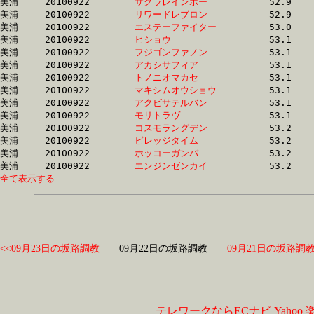
美浦	20100922	
サクラレインボー　
		52.9	-	38.2	-	25.4	-	13.2

美浦	20100922	
リワードレブロン　
		52.9	-	38.9	-	26.2	-	13.5

美浦	20100922	
エステーファイター
		53.0	-	38.0	-	24.9	-	12.5

美浦	20100922	
ヒショウ　　　　　
		53.1	-	38.7	-	25.5	-	13.0

美浦	20100922	
フジゴンファノン　
		53.1	-	38.7	-	25.3	-	12.9

美浦	20100922	
アカシサフィア　　
		53.1	-	38.9	-	26.4	-	13.7

美浦	20100922	
トノニオマカセ　　
		53.1	-	39.6	-	26.6	-	13.8

美浦	20100922	
マキシムオウショウ
		53.1	-	38.7	-	25.6	-	13.0

美浦	20100922	
アクビサテルバン　
		53.1	-	38.3	-	25.3	-	13.2

美浦	20100922	
モリトラヴ　　　　
		53.1	-	40.0	-	27.7	-	14.8

美浦	20100922	
コスモラングデン　
		53.2	-	38.4	-	25.8	-	13.1

美浦	20100922	
ビレッジタイム　　
		53.2	-	39.1	-	26.5	-	13.8

美浦	20100922	
ホッコーガンバ　　
		53.2	-	38.7	-	25.5	-	12.4

美浦	20100922	
エンジンゼンカイ　
全て表示する
<<09月23日の坂路調教
09月22日の坂路調教
09月21日の坂路調教
テレワークならECナビ
Yahoo