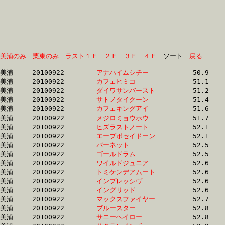
美浦のみ
栗東のみ
ラスト１Ｆ
２Ｆ
３Ｆ
４Ｆ
　ソート　
戻る
美浦	20100922	
アナハイムシチー　
		50.9	-	37.7	-	25.6	-	13.0

美浦	20100922	
カフェヒミコ　　　
		51.1	-	37.5	-	24.8	-	12.7

美浦	20100922	
ダイワサンバースト
		51.2	-	37.5	-	24.9	-	12.7

美浦	20100922	
サトノタイクーン　
		51.4	-	38.2	-	26.1	-	13.7

美浦	20100922	
カフェキングアイ　
		51.6	-	37.9	-	25.3	-	13.0

美浦	20100922	
メジロミョウホウ　
		51.7	-	37.5	-	24.7	-	12.6

美浦	20100922	
ヒズラストノート　
		52.1	-	37.9	-	25.2	-	13.0

美浦	20100922	
エーブポセイドーン
		52.1	-	37.6	-	24.7	-	12.5

美浦	20100922	
バーネット　　　　
		52.5	-	39.3	-	26.8	-	13.8

美浦	20100922	
ゴールドラム　　　
		52.5	-	39.0	-	26.1	-	13.4

美浦	20100922	
ワイルドジュニア　
		52.6	-	37.7	-	24.7	-	12.6

美浦	20100922	
トミケンデアムート
		52.6	-	39.4	-	27.2	-	14.3

美浦	20100922	
インプレッシヴ　　
		52.6	-	38.4	-	25.7	-	13.2

美浦	20100922	
イングリッド　　　
		52.6	-	38.3	-	25.6	-	13.2

美浦	20100922	
マックスファイヤー
		52.7	-	38.2	-	24.9	-	12.7

美浦	20100922	
ブルースター　　　
		52.8	-	38.6	-	25.5	-	13.1

美浦	20100922	
サニーヘイロー　　
		52.8	-	38.6	-	25.4	-	12.8
