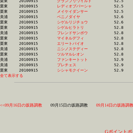
栗東	20100915	
グランプリワイルド
		52.5	-	38.3	-	25.2	-	12.6

栗東	20100915	
レディオブパーシャ
		52.5	-	39.2	-	26.3	-	13.7

栗東	20100915	
メイケイダンサー　
		52.5	-	0.0	-	25.5	-	13.0

美浦	20100915	
ベニノダイヤ　　　
		52.6	-	38.1	-	24.9	-	12.7

栗東	20100915	
シゲルリジチョウ　
		52.6	-	38.8	-	26.0	-	13.4

栗東	20100915	
シゲルヒラトリ　　
		52.8	-	38.8	-	26.0	-	13.3

美浦	20100915	
フレンドサンポウ　
		52.8	-	37.5	-	25.1	-	12.8

栗東	20100915	
マイネルデフィ　　
		52.8	-	38.5	-	25.6	-	13.3

栗東	20100915	
エリートバイオ　　
		52.8	-	39.4	-	0.0	-	13.8

美浦	20100915	
ニシノステディー　
		52.8	-	37.8	-	24.7	-	12.6

栗東	20100915	
ツルマルレオン　　
		52.8	-	38.0	-	25.0	-	12.6

美浦	20100915	
ファンキートット　
		52.9	-	38.4	-	25.3	-	12.9

美浦	20100915	
プレチェス　　　　
		52.9	-	38.7	-	25.7	-	13.2

栗東	20100915	
シシャモクイーン　
全て表示する
<<09月16日の坂路調教
09月15日の坂路調教
09月14日の坂路調教
Gポイントポ