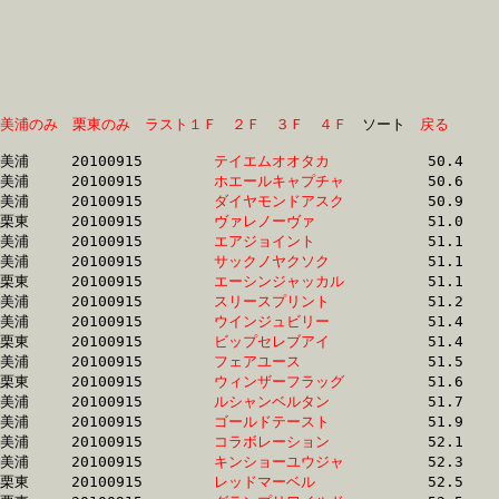
美浦のみ
栗東のみ
ラスト１Ｆ
２Ｆ
３Ｆ
４Ｆ
　ソート　
戻る
美浦	20100915	
テイエムオオタカ　
		50.4	-	37.5	-	25.6	-	13.0

美浦	20100915	
ホエールキャプチャ
		50.6	-	36.4	-	24.5	-	12.6

美浦	20100915	
ダイヤモンドアスク
		50.9	-	37.9	-	25.9	-	13.4

栗東	20100915	
ヴァレノーヴァ　　
		51.0	-	36.6	-	24.4	-	12.6

美浦	20100915	
エアジョイント　　
		51.1	-	38.1	-	26.1	-	13.5

美浦	20100915	
サックノヤクソク　
		51.1	-	37.3	-	25.1	-	13.2

栗東	20100915	
エーシンジャッカル
		51.1	-	37.8	-	25.2	-	12.8

美浦	20100915	
スリースプリント　
		51.2	-	37.4	-	25.3	-	13.2

美浦	20100915	
ウインジュビリー　
		51.4	-	37.9	-	25.8	-	13.4

栗東	20100915	
ビップセレブアイ　
		51.4	-	37.7	-	24.9	-	12.5

美浦	20100915	
フェアユース　　　
		51.5	-	37.4	-	24.9	-	12.7

栗東	20100915	
ウィンザーフラッグ
		51.6	-	37.5	-	25.0	-	12.9

美浦	20100915	
ルシャンベルタン　
		51.7	-	36.9	-	24.5	-	12.6

美浦	20100915	
ゴールドテースト　
		51.9	-	39.1	-	27.3	-	14.4

美浦	20100915	
コラボレーション　
		52.1	-	37.9	-	25.1	-	12.6

美浦	20100915	
キンショーユウジャ
		52.3	-	37.9	-	24.6	-	12.3

栗東	20100915	
レッドマーベル　　
		52.5	-	38.1	-	25.4	-	12.8
