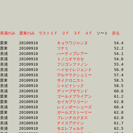
美浦のみ
栗東のみ
ラスト１Ｆ
２Ｆ
３Ｆ
４Ｆ
　ソート　
戻る
栗東	20100910	
キョウワジャンヌ　
		54.4	-	38.8	-	25.4	-	12.8

栗東	20100910	
ツナミ　　　　　　
		52.2	-	39.1	-	26.5	-	13.8

美浦	20100910	
ハーティプレアー　
		54.1	-	39.3	-	26.3	-	13.3

美浦	20100910	
トノニオマカセ　　
		54.6	-	40.2	-	26.7	-	13.4

美浦	20100910	
フジゴンファノン　
		55.4	-	40.7	-	27.4	-	13.9

美浦	20100910	
ヘイセイレジェンド
		56.9	-	41.3	-	27.0	-	13.1

美浦	20100910	
デルマラクシュミー
		57.4	-	41.8	-	27.1	-	13.3

栗東	20100910	
サイクロニスト　　
		58.5	-	43.1	-	28.0	-	13.0

美浦	20100910	
シャビイシック　　
		58.5	-	43.6	-	28.9	-	14.4

美浦	20100910	
ディープサウンド　
		60.6	-	44.7	-	29.9	-	15.0

栗東	20100910	
ゴールドブライアン
		61.2	-	44.8	-	29.4	-	14.1

栗東	20100910	
セイカプリコーン　
		62.8	-	45.1	-	30.7	-	15.7

美浦	20100910	
レインボーシューズ
		60.4	-	45.2	-	30.4	-	15.4

栗東	20100910	
ガールズストーリー
		62.0	-	45.4	-	30.5	-	15.5

美浦	20100910	
フレンチカクタス　
		62.0	-	45.4	-	30.4	-	15.1

美浦	20100910	
ナイスアゲイン　　
		61.7	-	45.4	-	29.5	-	15.0

美浦	20100910	
モエレフォルテ　　
		62.5	-	45.6	-	30.0	-	15.2
