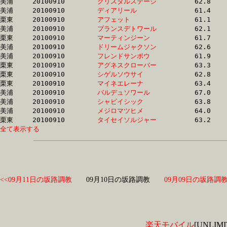
美浦	20100910	
クリスタルステージ
		62.8	-	46.0	-	31.0	-	15.4

美浦	20100910	
ディアリール　　　
		61.4	-	46.1	-	31.4	-	16.5

栗東	20100910	
アフェット　　　　
		61.1	-	46.3	-	31.7	-	16.5

美浦	20100910	
プランスデトワール
		62.1	-	46.5	-	31.2	-	15.5

栗東	20100910	
マーティンジーン　
		61.7	-	46.6	-	31.6	-	16.1

美浦	20100910	
ドリームジャクソン
		62.6	-	46.6	-	31.7	-	16.1

美浦	20100910	
フレンドサンポウ　
		61.9	-	46.7	-	31.7	-	15.9

栗東	20100910	
アグネスクローバー
		63.3	-	46.9	-	31.1	-	15.6

栗東	20100910	
シゲルソウサイ　　
		62.8	-	47.0	-	31.2	-	15.5

栗東	20100910	
マイネエレーナ　　
		63.4	-	47.1	-	31.2	-	15.5

美浦	20100910	
バルデュソワール　
		67.0	-	47.1	-	30.3	-	14.9

美浦	20100910	
シャビイシック　　
		63.8	-	47.1	-	31.2	-	15.6

美浦	20100910	
メジロマツヒメ　　
		64.0	-	47.1	-	31.6	-	15.7

栗東	20100910	
タイセイソルジャー
全て表示する
<<09月11日の坂路調教
09月10日の坂路調教
09月09日の坂路調教
楽天モバイル
[UNLI