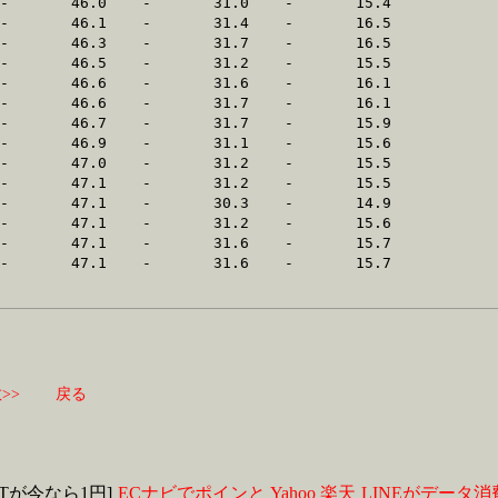
>>
戻る
MITが今なら1円]
ECナビでポインと
Yahoo
楽天
LINEがデータ消