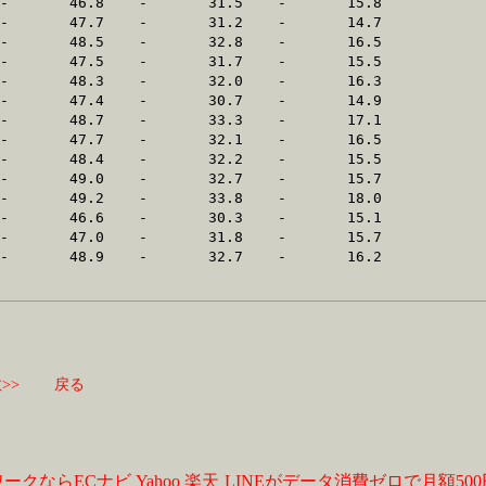
>>
戻る
ワークならECナビ
Yahoo
楽天
LINEがデータ消費ゼロで月額50