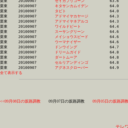
栗東	20100907	
セイカプリコーン　
		63.6	-	46.8	-	31.5	-	15.8

栗東	20100907	
キタサンカムイデン
		64.0	-	47.7	-	31.2	-	14.7

栗東	20100907	
タビト　　　　　　
		64.0	-	48.5	-	32.8	-	16.5

栗東	20100907	
アドマイヤカヤージ
		64.3	-	47.5	-	31.7	-	15.5

栗東	20100907	
アドマイヤネアルコ
		64.3	-	48.3	-	32.0	-	16.3

栗東	20100907	
ワイルドビート　　
		64.4	-	47.4	-	30.7	-	14.9

栗東	20100907	
スーサングリーン　
		64.6	-	48.7	-	33.3	-	17.1

栗東	20100907	
メイショウスピード
		64.6	-	47.7	-	32.1	-	16.5

栗東	20100907	
ウーマナイザー　　
		64.6	-	48.4	-	32.2	-	15.5

栗東	20100907	
ドンウイング　　　
		64.7	-	49.0	-	32.7	-	15.7

栗東	20100907	
ドリームガイド　　
		64.8	-	49.2	-	33.8	-	18.0

栗東	20100907	
ダートムーア　　　
		64.8	-	46.6	-	30.3	-	15.1

栗東	20100907	
セルリアンディンゴ
		64.8	-	47.0	-	31.8	-	15.7

栗東	20100907	
アグネスクローバー
全て表示する
<<09月08日の坂路調教
09月07日の坂路調教
09月05日の坂路調教
テレ