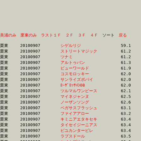
美浦のみ
栗東のみ
ラスト１Ｆ
２Ｆ
３Ｆ
４Ｆ
　ソート　
戻る
栗東	20100907	
シゲルリジ　　　　
		59.1	-	43.4	-	28.5	-	14.2

栗東	20100907	
ストリートマジック
		61.2	-	45.2	-	30.8	-	15.5

栗東	20100907	
ツナミ　　　　　　
		61.2	-	45.1	-	29.8	-	15.1

栗東	20100907	
アルトゥバン　　　
		61.3	-	44.6	-	29.6	-	15.2

栗東	20100907	
ビューワールド　　
		61.9	-	46.0	-	31.3	-	15.5

栗東	20100907	
コスモロッキー　　
		62.0	-	46.2	-	31.4	-	16.4

栗東	20100907	
サンライズポパイ　
		62.0	-	45.8	-	30.2	-	14.9

栗東	20100907	
ﾛｰｻﾞﾛｯｻの08　　　
		62.0	-	45.3	-	30.1	-	15.1

栗東	20100907	
ツルマルワンピース
		62.1	-	45.9	-	30.8	-	15.5

栗東	20100907	
マイネジャンヌ　　
		62.5	-	47.0	-	31.4	-	15.7

栗東	20100907	
ノーザンソング　　
		62.6	-	47.4	-	32.0	-	16.2

栗東	20100907	
ペガサスフラッシュ
		63.1	-	46.0	-	30.4	-	15.0

栗東	20100907	
ファイアアロー　　
		63.2	-	45.5	-	29.8	-	14.8

栗東	20100907	
キミニアエタキセキ
		63.4	-	47.3	-	31.7	-	15.7

栗東	20100907	
タイセイジーニアス
		63.4	-	46.5	-	31.7	-	16.3

栗東	20100907	
ピユカンタービレ　
		63.4	-	46.2	-	30.3	-	14.5

栗東	20100907	
ラプスドール　　　
		63.5	-	46.8	-	30.7	-	15.2
