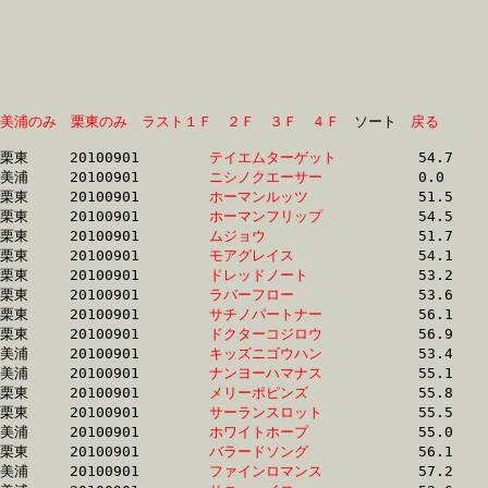
美浦のみ
栗東のみ
ラスト１Ｆ
２Ｆ
３Ｆ
４Ｆ
　ソート　
戻る
栗東	20100901	
テイエムターゲット
		54.7	-	39.3	-	24.8	-	11.9

美浦	20100901	
ニシノクエーサー　
		0.0	-	0.0	-	0.0	-	12.0

栗東	20100901	
ホーマンルッツ　　
		51.5	-	37.7	-	24.7	-	12.1

栗東	20100901	
ホーマンフリップ　
		54.5	-	40.1	-	25.5	-	12.2

栗東	20100901	
ムジョウ　　　　　
		51.7	-	37.4	-	24.1	-	12.2

栗東	20100901	
モアグレイス　　　
		54.1	-	39.3	-	25.6	-	12.2

栗東	20100901	
ドレッドノート　　
		53.2	-	37.9	-	24.2	-	12.2

栗東	20100901	
ラバーフロー　　　
		53.6	-	38.9	-	25.5	-	12.3

栗東	20100901	
サチノパートナー　
		56.1	-	40.4	-	26.1	-	12.4

栗東	20100901	
ドクターコジロウ　
		56.9	-	41.0	-	26.2	-	12.4

美浦	20100901	
キッズニゴウハン　
		53.4	-	38.7	-	25.1	-	12.4

美浦	20100901	
ナンヨーハマナス　
		55.1	-	40.6	-	25.6	-	12.4

栗東	20100901	
メリーポピンズ　　
		55.8	-	40.3	-	25.7	-	12.5

栗東	20100901	
サーランスロット　
		55.5	-	39.5	-	25.3	-	12.5

美浦	20100901	
ホワイトホープ　　
		55.0	-	39.0	-	25.3	-	12.5

栗東	20100901	
バラードソング　　
		56.1	-	40.4	-	25.8	-	12.5

美浦	20100901	
ファインロマンス　
		57.2	-	40.4	-	26.2	-	12.5
