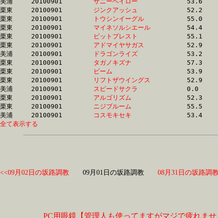
美浦	20100901	
サニーヘイロー　　
		53.6	-	38.8	-	25.3	-	12.5

栗東	20100901	
ジンクアッシュ　　
		52.2	-	37.4	-	24.4	-	12.5

栗東	20100901	
トウシンイーグル　
		55.0	-	39.6	-	25.4	-	12.6

栗東	20100901	
マイネソルシエール
		54.4	-	39.5	-	25.4	-	12.6

栗東	20100901	
ビットプレスト　　
		55.1	-	39.4	-	25.2	-	12.6

栗東	20100901	
アドマイヤサガス　
		52.9	-	39.3	-	26.2	-	12.6

美浦	20100901	
ドラゴンライズ　　
		53.2	-	38.4	-	25.2	-	12.6

栗東	20100901	
タガノキズナ　　　
		57.3	-	41.1	-	25.9	-	12.6

栗東	20100901	
ビーム　　　　　　
		53.9	-	38.6	-	24.8	-	12.6

栗東	20100901	
リフトザウイングス
		52.9	-	38.3	-	25.1	-	12.7

美浦	20100901	
スピードサクラ　　
		0.0	-	0.0	-	25.7	-	12.7

栗東	20100901	
アルゴリズム　　　
		52.3	-	38.7	-	25.3	-	12.7

栗東	20100901	
ニジブルーム　　　
		55.5	-	39.2	-	25.5	-	12.7

美浦	20100901	
コスモキセキ　　　
全て表示する
<<09月02日の坂路調教
09月01日の坂路調教
08月31日の坂路調教
PC用眼鏡【管理人も使ってますがマジで疲れませ