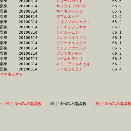
栗東	20100814	
ドリームガイド　　
		65.6	-	48.7	-	32.3	-	16.0

栗東	20100814	
サンライズポパイ　
		65.9	-	49.3	-	33.0	-	16.7

栗東	20100814	
マイネジャンヌ　　
		65.9	-	50.7	-	34.7	-	17.7

栗東	20100814	
ダブルエッグ　　　
		65.9	-	49.1	-	32.3	-	16.1

栗東	20100814	
クリノプロジェクト
		65.9	-	48.7	-	32.6	-	16.4

栗東	20100814	
テイエムフブキオー
		66.0	-	48.6	-	32.0	-	15.9

栗東	20100814	
シゲルシュジ　　　
		66.1	-	49.6	-	32.8	-	15.9

栗東	20100814	
エンジョイタイム　
		66.1	-	49.5	-	33.1	-	16.9

栗東	20100814	
ヴァーチュスター　
		66.1	-	50.3	-	34.4	-	17.2

栗東	20100814	
ニシノフウウンジ　
		66.2	-	49.6	-	33.1	-	16.3

栗東	20100814	
アンデスシチー　　
		66.3	-	49.7	-	33.0	-	16.5

栗東	20100814	
シゲルヒラトリ　　
		66.3	-	48.4	-	31.8	-	15.8

栗東	20100814	
キミニアエタキセキ
		66.3	-	49.5	-	33.2	-	16.0

栗東	20100814	
テイエムリニア　　
全て表示する
<<08月15日の坂路調教
08月14日の坂路調教
08月13日の坂路調教