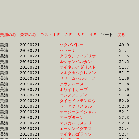
美浦のみ
栗東のみ
ラスト１Ｆ
２Ｆ
３Ｆ
４Ｆ
　ソート　
戻る
美浦	20100721	
ツクババレー　　　
		49.9	-	36.2	-	24.2	-	12.4

美浦	20100721	
セラーナ　　　　　
		51.1	-	36.8	-	24.2	-	12.3

美浦	20100721	
クラウンフィデリオ
		51.5	-	37.8	-	25.0	-	12.6

美浦	20100721	
ルシャンベルタン　
		51.5	-	37.9	-	24.9	-	12.2

美浦	20100721	
マイネルメダリスト
		51.7	-	38.2	-	0.0	-	12.6

美浦	20100721	
マルタカシクレノン
		51.7	-	38.0	-	24.7	-	12.1

美浦	20100721	
ドリームボルケーノ
		51.8	-	37.1	-	24.6	-	12.7

美浦	20100721	
アランルース　　　
		51.8	-	37.9	-	25.0	-	12.8

美浦	20100721	
ホワイトホープ　　
		51.9	-	37.1	-	24.8	-	12.8

美浦	20100721	
ニシノステディー　
		51.9	-	37.2	-	24.4	-	12.1

美浦	20100721	
タイセイマテンロウ
		52.0	-	37.7	-	24.4	-	12.3

美浦	20100721	
トーアクリスタル　
		52.0	-	38.0	-	24.9	-	12.2

美浦	20100721	
ケージースペシャル
		52.1	-	38.0	-	25.3	-	12.9

美浦	20100721	
アップターン　　　
		52.3	-	38.3	-	25.4	-	12.8

美浦	20100721	
マジカルミステリー
		52.3	-	37.1	-	24.1	-	12.0

美浦	20100721	
エーシンイグアス　
		52.4	-	37.6	-	24.3	-	11.9

美浦	20100721	
マイネルゴラッソ　
		52.4	-	0.0	-	25.9	-	13.3
