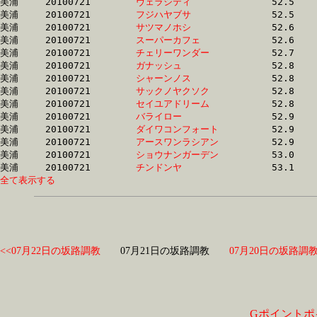
美浦	20100721	
ヴェラシティ　　　
		52.5	-	37.8	-	24.4	-	12.2

美浦	20100721	
フジハヤブサ　　　
		52.5	-	38.5	-	24.5	-	12.2

美浦	20100721	
サツマノホシ　　　
		52.6	-	38.4	-	25.6	-	13.0

美浦	20100721	
スーパーカフェ　　
		52.6	-	38.7	-	25.5	-	12.8

美浦	20100721	
チェリーワンダー　
		52.7	-	38.5	-	25.6	-	12.9

美浦	20100721	
ガナッシュ　　　　
		52.8	-	38.7	-	25.5	-	12.7

美浦	20100721	
シャーンノス　　　
		52.8	-	38.7	-	25.2	-	12.5

美浦	20100721	
サックノヤクソク　
		52.8	-	37.4	-	24.9	-	12.9

美浦	20100721	
セイユアドリーム　
		52.8	-	38.2	-	25.0	-	12.6

美浦	20100721	
バライロー　　　　
		52.9	-	38.6	-	25.1	-	12.3

美浦	20100721	
ダイワコンフォート
		52.9	-	38.1	-	25.2	-	12.9

美浦	20100721	
アースワンラシアン
		52.9	-	38.8	-	25.7	-	12.9

美浦	20100721	
ショウナンガーデン
		53.0	-	38.3	-	24.6	-	12.2

美浦	20100721	
チンドンヤ　　　　
全て表示する
<<07月22日の坂路調教
07月21日の坂路調教
07月20日の坂路調教
Gポイントポ