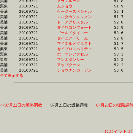
美浦	20100721	
アランルース　　　
		51.8	-	37.9	-	25.0	-	12.8

栗東	20100721	
ムジョウ　　　　　
		51.9	-	38.0	-	25.0	-	12.6

美浦	20100721	
ケージースペシャル
		52.1	-	38.0	-	25.3	-	12.9

美浦	20100721	
マルタカシクレノン
		51.7	-	38.0	-	24.7	-	12.1

美浦	20100721	
トーアクリスタル　
		52.0	-	38.0	-	24.9	-	12.2

美浦	20100721	
ダイワコンフォート
		52.9	-	38.1	-	25.2	-	12.9

美浦	20100721	
ゴールドタイコー　
		53.6	-	38.1	-	24.5	-	12.2

美浦	20100721	
セイユアドリーム　
		52.8	-	38.2	-	25.0	-	12.6

美浦	20100721	
マイネルメダリスト
		51.7	-	38.2	-	0.0	-	12.6

栗東	20100721	
セイプロスペリティ
		53.5	-	38.2	-	24.9	-	12.4

栗東	20100721	
ホーマンアクセル　
		53.3	-	38.2	-	24.8	-	12.5

栗東	20100721	
マンボダンサー　　
		52.5	-	38.3	-	25.5	-	13.3

美浦	20100721	
アップターン　　　
		52.3	-	38.3	-	25.4	-	12.8

美浦	20100721	
ショウナンガーデン
全て表示する
<<07月22日の坂路調教
07月21日の坂路調教
07月20日の坂路調教
Gポイントポ