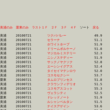
美浦のみ
栗東のみ
ラスト１Ｆ
２Ｆ
３Ｆ
４Ｆ
　ソート　
戻る
美浦	20100721	
ツクババレー　　　
		49.9	-	36.2	-	24.2	-	12.4

美浦	20100721	
セラーナ　　　　　
		51.1	-	36.8	-	24.2	-	12.3

美浦	20100721	
ホワイトホープ　　
		51.9	-	37.1	-	24.8	-	12.8

美浦	20100721	
ドリームボルケーノ
		51.8	-	37.1	-	24.6	-	12.7

美浦	20100721	
マジカルミステリー
		52.3	-	37.1	-	24.1	-	12.0

美浦	20100721	
ニシノステディー　
		51.9	-	37.2	-	24.4	-	12.1

美浦	20100721	
サックノヤクソク　
		52.8	-	37.4	-	24.9	-	12.9

美浦	20100721	
エーシンイグアス　
		52.4	-	37.6	-	24.3	-	11.9

美浦	20100721	
タイセイマテンロウ
		52.0	-	37.7	-	24.4	-	12.3

美浦	20100721	
コスモセクシー　　
		53.7	-	37.7	-	24.8	-	12.8

栗東	20100721	
タムロプリンセス　
		51.8	-	37.8	-	25.1	-	12.7

美浦	20100721	
クラウンフィデリオ
		51.5	-	37.8	-	25.0	-	12.6

美浦	20100721	
コスモアスコット　
		55.3	-	37.8	-	25.1	-	13.0

美浦	20100721	
ヴェラシティ　　　
		52.5	-	37.8	-	24.4	-	12.2

栗東	20100721	
ドレッドノート　　
		51.9	-	37.9	-	25.1	-	12.7

美浦	20100721	
ルシャンベルタン　
		51.5	-	37.9	-	24.9	-	12.2

美浦	20100721	
ナイスアゲイン　　
		53.6	-	37.9	-	24.5	-	12.1
