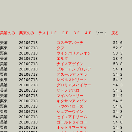
美浦のみ
栗東のみ
ラスト１Ｆ
２Ｆ
３Ｆ
４Ｆ
　ソート　
戻る
美浦	20100718	
コスモアパッチ　　
		51.0	-	36.8	-	24.1	-	12.0

栗東	20100718	
タフ　　　　　　　
		52.9	-	38.6	-	25.6	-	13.1

栗東	20100718	
ウインバリアシオン
		53.3	-	39.0	-	25.9	-	12.8

美浦	20100718	
エルダ　　　　　　
		53.4	-	38.8	-	25.7	-	13.0

美浦	20100718	
ナイスアゲイン　　
		53.8	-	38.4	-	25.5	-	12.7

美浦	20100718	
ブルーアンブロシア
		54.1	-	40.1	-	26.4	-	12.8

栗東	20100718	
アスールアラテラ　
		54.2	-	39.3	-	25.9	-	13.1

栗東	20100718	
レベルスピリット　
		54.2	-	39.7	-	26.4	-	13.8

美浦	20100718	
グロリアスハイヤー
		54.3	-	40.2	-	0.0	-	13.5

美浦	20100718	
サトノアポロ　　　
		54.3	-	40.3	-	26.9	-	13.5

美浦	20100718	
マイネシェリー　　
		54.4	-	40.7	-	27.5	-	13.8

栗東	20100718	
キタサンアマゾン　
		54.5	-	39.4	-	25.9	-	13.1

栗東	20100718	
トウケイローズ　　
		54.8	-	40.5	-	27.0	-	13.5

栗東	20100718	
シュアーウイン　　
		54.8	-	38.6	-	24.8	-	12.3

美浦	20100718	
セイユアドリーム　
		54.8	-	40.1	-	26.8	-	13.8

美浦	20100718	
ゴールドタイコー　
		54.8	-	40.7	-	26.5	-	12.3

栗東	20100718	
ホットサマーデイ　
		54.8	-	39.4	-	25.8	-	13.0
