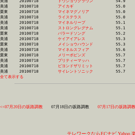
美浦	20100718	
トウショウクラウン
		54.9	-	39.7	-	25.8	-	12.7

美浦	20100718	
アイカギ　　　　　
		55.0	-	39.7	-	26.0	-	12.9

栗東	20100718	
マイネマグノリア　
		55.0	-	39.6	-	26.0	-	13.1

美浦	20100718	
ライステラス　　　
		55.0	-	40.2	-	26.6	-	13.4

美浦	20100718	
マイネルリープ　　
		55.1	-	39.9	-	25.7	-	12.3

美浦	20100718	
ストロングレグナム
		55.1	-	40.9	-	26.6	-	12.4

栗東	20100718	
バラードソング　　
		55.2	-	39.6	-	25.2	-	12.3

美浦	20100718	
ケイアイアレス　　
		55.3	-	40.0	-	26.0	-	13.0

栗東	20100718	
メイショウハウンド
		55.3	-	41.0	-	27.8	-	14.7

美浦	20100718	
マイネルスフィア　
		55.6	-	40.3	-	26.3	-	13.2

栗東	20100718	
メリーポピンズ　　
		55.7	-	40.2	-	25.8	-	12.8

美浦	20100718	
プリティーマッハ　
		55.7	-	41.1	-	27.5	-	13.9

美浦	20100718	
ビヨンドザリミット
		55.7	-	41.0	-	26.8	-	13.3

美浦	20100718	
サイレントソニック
全て表示する
<<07月20日の坂路調教
07月18日の坂路調教
07月17日の坂路調教
テレワークならECナビ
Yahoo