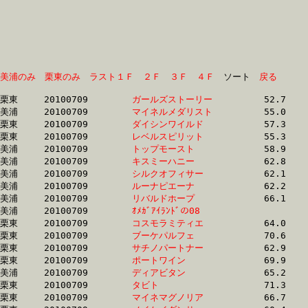
美浦のみ
栗東のみ
ラスト１Ｆ
２Ｆ
３Ｆ
４Ｆ
　ソート　
戻る
栗東	20100709	
ガールズストーリー
		52.7	-	38.9	-	26.0	-	13.2

美浦	20100709	
マイネルメダリスト
		55.0	-	40.6	-	27.4	-	13.4

栗東	20100709	
ダイシンワイルド　
		57.3	-	42.4	-	27.6	-	13.4

栗東	20100709	
レベルスピリット　
		55.3	-	40.6	-	27.4	-	14.1

美浦	20100709	
トップモースト　　
		58.9	-	44.0	-	29.5	-	14.3

美浦	20100709	
キスミーハニー　　
		62.8	-	45.7	-	30.2	-	14.5

美浦	20100709	
シルクオフィサー　
		62.1	-	45.4	-	30.0	-	14.5

美浦	20100709	
ルーナピエーナ　　
		62.2	-	45.9	-	30.4	-	15.1

美浦	20100709	
リバルドホープ　　
		66.1	-	48.8	-	32.2	-	15.1

美浦	20100709	
ｵﾒｶﾞｱｲﾗﾝﾄﾞの08　　
		60.6	-	45.5	-	30.6	-	15.2

栗東	20100709	
コスモラミティエ　
		64.0	-	46.4	-	30.7	-	15.2

栗東	20100709	
ブーケパルフェ　　
		70.6	-	48.9	-	32.1	-	15.2

栗東	20100709	
サチノパートナー　
		62.9	-	46.6	-	31.1	-	15.3

栗東	20100709	
ポートワイン　　　
		69.9	-	49.5	-	31.8	-	15.4

美浦	20100709	
ディアビタン　　　
		65.2	-	0.0	-	32.1	-	15.4

栗東	20100709	
タビト　　　　　　
		71.3	-	52.3	-	34.1	-	15.5

栗東	20100709	
マイネマグノリア　
		66.7	-	48.8	-	31.9	-	15.5
