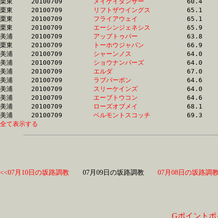
栗東	20100709	
メイケイダンサー　
		60.4	-	45.0	-	30.1	-	15.5

栗東	20100709	
リフトザウイングス
		65.1	-	48.2	-	31.4	-	15.6

栗東	20100709	
フライアウェイ　　
		65.1	-	48.2	-	31.4	-	15.6

栗東	20100709	
エーシンジェネシス
		65.9	-	49.7	-	32.4	-	15.6

美浦	20100709	
アップトゥパー　　
		63.8	-	47.8	-	32.0	-	15.7

栗東	20100709	
トーホウジャパン　
		66.9	-	48.5	-	32.0	-	15.7

美浦	20100709	
シャーンノス　　　
		64.0	-	47.8	-	31.8	-	15.7

美浦	20100709	
ショウナンバーズ　
		64.0	-	47.7	-	31.6	-	15.7

美浦	20100709	
エルダ　　　　　　
		67.0	-	0.0	-	31.0	-	15.8

美浦	20100709	
ラブバーボン　　　
		64.6	-	47.5	-	31.6	-	15.8

美浦	20100709	
スリーケインズ　　
		64.0	-	47.6	-	31.6	-	15.8

美浦	20100709	
エーブトウコン　　
		64.6	-	47.5	-	31.7	-	15.9

美浦	20100709	
ローズオブメイ　　
		68.1	-	0.0	-	32.7	-	15.9

美浦	20100709	
ベルモントスコッチ
全て表示する
<<07月10日の坂路調教
07月09日の坂路調教
07月08日の坂路調教
Gポイントポ