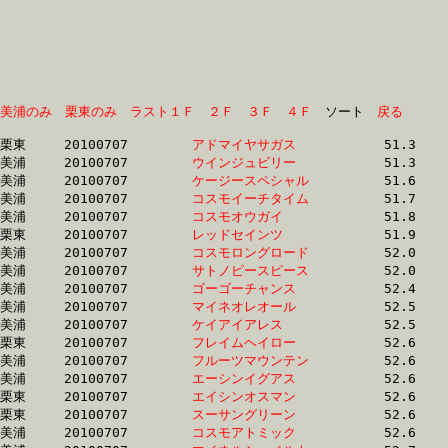
美浦のみ
栗東のみ
ラスト１Ｆ
２Ｆ
３Ｆ
４Ｆ
　ソート　
戻る
栗東	20100707	
アドマイヤサガス　
		51.3	-	37.4	-	24.6	-	12.4

美浦	20100707	
ウインジュビリー　
		51.3	-	37.3	-	24.6	-	12.5

美浦	20100707	
ケージースペシャル
		51.6	-	37.8	-	24.9	-	12.6

美浦	20100707	
コスモイーチタイム
		51.7	-	37.6	-	24.8	-	12.5

美浦	20100707	
コスモオウガイ　　
		51.8	-	37.5	-	24.4	-	12.3

栗東	20100707	
レッドセインツ　　
		51.9	-	37.6	-	24.7	-	12.6

美浦	20100707	
コスモロングロード
		52.0	-	37.7	-	24.5	-	12.4

美浦	20100707	
サトノピースピース
		52.0	-	37.8	-	24.8	-	12.5

美浦	20100707	
ゴーゴーチャンス　
		52.4	-	38.3	-	25.5	-	13.1

美浦	20100707	
マイネオレオール　
		52.5	-	38.1	-	24.7	-	12.2

美浦	20100707	
ケイアイアレス　　
		52.5	-	39.0	-	26.5	-	13.6

栗東	20100707	
フレイムヘイロー　
		52.6	-	38.2	-	25.0	-	12.8

美浦	20100707	
フルーツマウンテン
		52.6	-	37.7	-	24.8	-	12.5

美浦	20100707	
エーシンイグアス　
		52.6	-	38.3	-	25.0	-	12.4

栗東	20100707	
エイシンオスマン　
		52.6	-	37.7	-	25.1	-	13.0

栗東	20100707	
スーサングリーン　
		52.6	-	38.9	-	26.3	-	13.9

美浦	20100707	
コスモアトミック　
		52.6	-	37.6	-	24.2	-	12.2
