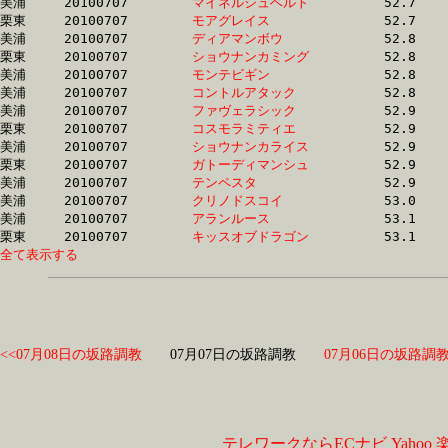
美浦	20100707	
マイネルシュベルト
		52.7	-	38.4	-	25.0	-	12.4

栗東	20100707	
モアグレイス　　　
		52.7	-	37.2	-	23.9	-	12.1

美浦	20100707	
ディアマンボウ　　
		52.8	-	37.7	-	24.7	-	12.4

栗東	20100707	
ショウナンカミング
		52.8	-	38.8	-	26.0	-	13.3

美浦	20100707	
モンテビギン　　　
		52.8	-	38.7	-	25.3	-	12.4

美浦	20100707	
コントルアタック　
		52.8	-	38.4	-	25.0	-	12.6

美浦	20100707	
ファヴェラシック　
		52.9	-	38.5	-	25.1	-	12.5

栗東	20100707	
コスモラミティエ　
		52.9	-	39.6	-	27.1	-	14.1

美浦	20100707	
ショウナンカライス
		52.9	-	38.1	-	25.0	-	12.9

栗東	20100707	
ガトーディマンシュ
		52.9	-	39.3	-	26.7	-	13.9

美浦	20100707	
テンペスタ　　　　
		52.9	-	38.0	-	25.2	-	12.8

美浦	20100707	
クリノドスコイ　　
		53.0	-	38.2	-	25.1	-	13.0

美浦	20100707	
アランルース　　　
		53.1	-	38.5	-	25.7	-	13.4

栗東	20100707	
キッスオブドラゴン
全て表示する
<<07月08日の坂路調教
07月07日の坂路調教
07月06日の坂路調教
テレワークならECナビ
Yahoo