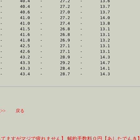
>>
戻る
ってますがマジで疲れません】
解約手数料０円【あしたでんき