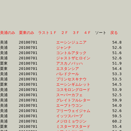
美浦のみ
栗東のみ
ラスト１Ｆ
２Ｆ
３Ｆ
４Ｆ
　ソート　
戻る
美浦	20100701	
エーシンジュニア　
		54.8	-	37.2	-	24.0	-	11.9

美浦	20100701	
ジャンナ　　　　　
		52.6	-	37.4	-	24.1	-	12.0

美浦	20100701	
コントルアタック　
		51.6	-	37.4	-	24.7	-	12.5

美浦	20100701	
ジャストザヒロイン
		52.6	-	37.6	-	24.2	-	12.0

栗東	20100701	
アスカノバッハ　　
		51.9	-	38.1	-	25.2	-	12.7

栗東	20100701	
エスタンシア　　　
		54.4	-	38.6	-	25.0	-	12.3

美浦	20100701	
バレドクール　　　
		53.3	-	38.9	-	25.3	-	12.7

美浦	20100701	
プリンセスキナウ　
		53.5	-	39.0	-	25.5	-	12.9

栗東	20100701	
エーシンギムレット
		54.5	-	39.4	-	26.1	-	13.3

美浦	20100701	
コスモロングロード
		53.9	-	39.7	-	26.4	-	13.3

美浦	20100701	
スーパーカフェ　　
		52.5	-	39.7	-	27.2	-	14.2

美浦	20100701	
グレイトフルレター
		59.9	-	39.8	-	25.8	-	12.6

美浦	20100701	
エーブトウコン　　
		54.0	-	39.8	-	26.5	-	13.4

美浦	20100701	
フリーウェイジャム
		52.6	-	39.8	-	27.3	-	14.3

美浦	20100701	
イッツスパーブ　　
		59.5	-	39.9	-	25.8	-	12.7

美浦	20100701	
メジロミョウジン　
		60.2	-	40.0	-	25.8	-	12.7

栗東	20100701	
ミスターマスタード
		55.4	-	40.2	-	26.8	-	14.1
