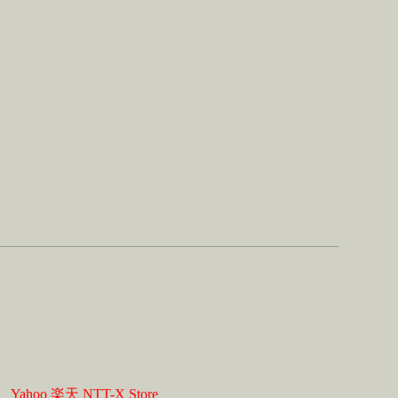
】
Yahoo
楽天
NTT-X Store