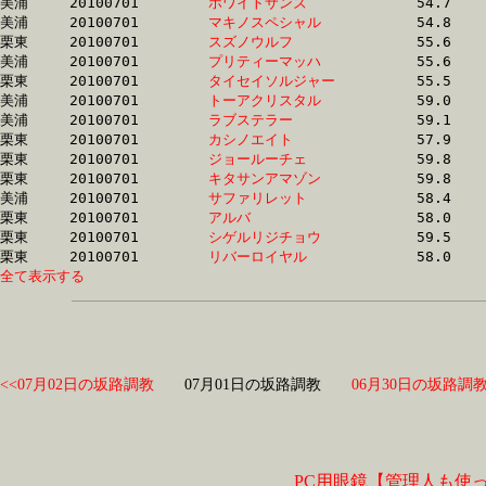
美浦	20100701	
ホワイトサンズ　　
		54.7	-	40.4	-	27.2	-	13.6

美浦	20100701	
マキノスペシャル　
		54.8	-	40.4	-	27.2	-	13.7

栗東	20100701	
スズノウルフ　　　
		55.6	-	40.6	-	27.0	-	13.7

美浦	20100701	
プリティーマッハ　
		55.6	-	41.0	-	27.2	-	14.0

栗東	20100701	
タイセイソルジャー
		55.5	-	41.0	-	27.4	-	13.8

美浦	20100701	
トーアクリスタル　
		59.0	-	41.5	-	26.8	-	13.1

美浦	20100701	
ラブステラー　　　
		59.1	-	41.6	-	26.8	-	13.1

栗東	20100701	
カシノエイト　　　
		57.9	-	41.8	-	26.9	-	13.2

栗東	20100701	
ジョールーチェ　　
		59.8	-	42.5	-	27.1	-	13.1

栗東	20100701	
キタサンアマゾン　
		59.8	-	42.6	-	27.1	-	13.1

美浦	20100701	
サファリレット　　
		58.4	-	43.2	-	28.9	-	14.3

栗東	20100701	
アルバ　　　　　　
		58.0	-	43.3	-	29.2	-	14.7

栗東	20100701	
シゲルリジチョウ　
		59.5	-	43.3	-	28.4	-	14.1

栗東	20100701	
リバーロイヤル　　
全て表示する
<<07月02日の坂路調教
07月01日の坂路調教
06月30日の坂路調教
PC用眼鏡【管理人も使