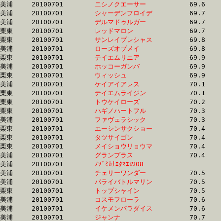
美浦	20100701	
ニシノクエーサー　
		69.6	-	52.7	-	35.6	-	18.1

美浦	20100701	
シャーデンフロイデ
		69.7	-	52.2	-	34.8	-	17.1

美浦	20100701	
デルマドゥルガー　
		69.7	-	51.5	-	34.2	-	17.1

栗東	20100701	
レッドマロン　　　
		69.7	-	52.7	-	36.0	-	18.1

栗東	20100701	
サンレイプレシャス
		69.8	-	51.4	-	34.5	-	16.9

美浦	20100701	
ローズオブメイ　　
		69.8	-	52.1	-	34.8	-	17.1

栗東	20100701	
テイエムリニア　　
		69.9	-	51.6	-	33.4	-	15.8

美浦	20100701	
ホッコーガンバ　　
		69.9	-	53.0	-	35.8	-	18.3

栗東	20100701	
ウィッシュ　　　　
		69.9	-	52.2	-	33.8	-	16.7

美浦	20100701	
ケイアイアレス　　
		70.1	-	52.1	-	34.2	-	16.7

栗東	20100701	
テイエムライジン　
		70.1	-	52.6	-	35.1	-	17.5

栗東	20100701	
トウケイローズ　　
		70.2	-	52.6	-	35.1	-	17.5

栗東	20100701	
ハギノハートフル　
		70.3	-	51.7	-	33.3	-	14.9

美浦	20100701	
ファヴェラシック　
		70.3	-	52.8	-	35.8	-	18.4

栗東	20100701	
エーシンサクショー
		70.4	-	50.5	-	33.1	-	16.5

栗東	20100701	
タツサイゴン　　　
		70.4	-	51.7	-	34.5	-	17.1

栗東	20100701	
メイショウリョウマ
		70.4	-	53.1	-	35.7	-	18.0

美浦	20100701	
グランプラス　　　
		70.4	-	52.3	-	35.0	-	17.6

美浦	20100701	
ﾉｿﾞﾐｶﾅｴﾀﾏｴの08　　
		70.5	-	52.9	-	35.9	-	17.9

美浦	20100701	
チェリーワンダー　
		70.5	-	53.7	-	36.7	-	18.0

美浦	20100701	
パライバトルマリン
		70.5	-	52.6	-	35.4	-	18.6

栗東	20100701	
トップシャイン　　
		70.5	-	52.7	-	35.9	-	18.0

美浦	20100701	
コスモフローラ　　
		70.6	-	52.3	-	34.9	-	17.5

美浦	20100701	
イケメンパラダイス
		70.6	-	53.1	-	35.4	-	17.6

美浦	20100701	
ジャンナ　　　　　
		70.7	-	53.6	-	36.0	-	17.6
