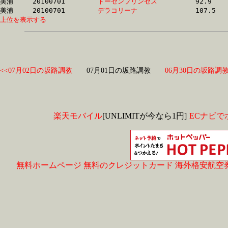
美浦	20100701	
トーセンプリンセス
		92.9	-	67.1	-	44.4	-	22.7

美浦	20100701	
デラコリーナ　　　
上位を表示する
<<07月02日の坂路調教
07月01日の坂路調教
06月30日の坂路調教
楽天モバイル
[UNLIMITが今なら1円]
ECナビで
無料ホームページ
無料のクレジットカード
海外格安航空