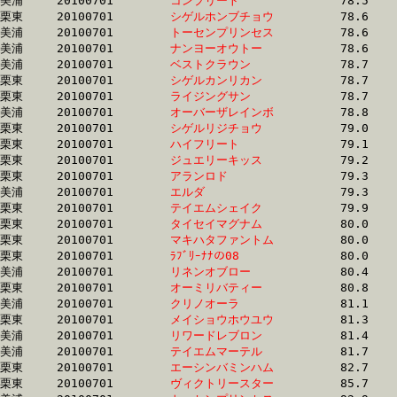
美浦	20100701	
コンプリート　　　
		78.5	-	59.5	-	39.7	-	20.0

栗東	20100701	
シゲルホンブチョウ
		78.6	-	59.1	-	39.7	-	20.1

美浦	20100701	
トーセンプリンセス
		78.6	-	59.0	-	39.8	-	19.7

美浦	20100701	
ナンヨーオウトー　
		78.6	-	58.7	-	39.1	-	19.8

美浦	20100701	
ベストクラウン　　
		78.7	-	59.7	-	39.8	-	20.0

栗東	20100701	
シゲルカンリカン　
		78.7	-	57.8	-	38.1	-	18.6

栗東	20100701	
ライジングサン　　
		78.7	-	57.9	-	38.1	-	18.5

美浦	20100701	
オーバーザレインボ
		78.8	-	58.9	-	39.4	-	19.5

栗東	20100701	
シゲルリジチョウ　
		79.0	-	59.3	-	39.6	-	20.0

栗東	20100701	
ハイフリート　　　
		79.1	-	59.5	-	40.2	-	20.7

栗東	20100701	
ジュエリーキッス　
		79.2	-	59.0	-	39.7	-	20.1

栗東	20100701	
アランロド　　　　
		79.3	-	59.1	-	39.7	-	20.1

美浦	20100701	
エルダ　　　　　　
		79.3	-	58.2	-	38.8	-	19.4

栗東	20100701	
テイエムシェイク　
		79.9	-	58.3	-	38.2	-	18.8

栗東	20100701	
タイセイマグナム　
		80.0	-	59.1	-	39.7	-	19.8

栗東	20100701	
マキハタファントム
		80.0	-	58.3	-	38.3	-	18.9

栗東	20100701	
ﾗﾌﾞﾘｰﾅﾅの08　　　
		80.0	-	59.3	-	38.7	-	18.7

美浦	20100701	
リネンオブロー　　
		80.4	-	59.9	-	40.4	-	20.3

栗東	20100701	
オーミリバティー　
		80.8	-	59.2	-	39.0	-	18.9

美浦	20100701	
クリノオーラ　　　
		81.1	-	61.2	-	40.9	-	20.2

栗東	20100701	
メイショウホウユウ
		81.3	-	60.4	-	40.7	-	20.3

美浦	20100701	
リワードレブロン　
		81.4	-	60.1	-	39.7	-	19.4

美浦	20100701	
テイエムマーテル　
		81.7	-	61.4	-	41.0	-	20.2

栗東	20100701	
エーシンバミンハム
		82.7	-	61.2	-	40.1	-	20.0

栗東	20100701	
ヴィクトリースター
		85.7	-	63.4	-	41.3	-	21.0
