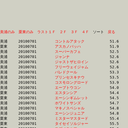
美浦のみ
栗東のみ
ラスト１Ｆ
２Ｆ
３Ｆ
４Ｆ
　ソート　
戻る
美浦	20100701	
コントルアタック　
		51.6	-	37.4	-	24.7	-	12.5

栗東	20100701	
アスカノバッハ　　
		51.9	-	38.1	-	25.2	-	12.7

美浦	20100701	
スーパーカフェ　　
		52.5	-	39.7	-	27.2	-	14.2

美浦	20100701	
ジャンナ　　　　　
		52.6	-	37.4	-	24.1	-	12.0

美浦	20100701	
ジャストザヒロイン
		52.6	-	37.6	-	24.2	-	12.0

美浦	20100701	
フリーウェイジャム
		52.6	-	39.8	-	27.3	-	14.3

美浦	20100701	
バレドクール　　　
		53.3	-	38.9	-	25.3	-	12.7

美浦	20100701	
プリンセスキナウ　
		53.5	-	39.0	-	25.5	-	12.9

美浦	20100701	
コスモロングロード
		53.9	-	39.7	-	26.4	-	13.3

美浦	20100701	
エーブトウコン　　
		54.0	-	39.8	-	26.5	-	13.4

栗東	20100701	
エスタンシア　　　
		54.4	-	38.6	-	25.0	-	12.3

栗東	20100701	
エーシンギムレット
		54.5	-	39.4	-	26.1	-	13.3

美浦	20100701	
ホワイトサンズ　　
		54.7	-	40.4	-	27.2	-	13.6

美浦	20100701	
マキノスペシャル　
		54.8	-	40.4	-	27.2	-	13.7

美浦	20100701	
エーシンジュニア　
		54.8	-	37.2	-	24.0	-	11.9

栗東	20100701	
ミスターマスタード
		55.4	-	40.2	-	26.8	-	14.1

栗東	20100701	
タイセイソルジャー
		55.5	-	41.0	-	27.4	-	13.8
