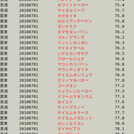
美浦	20100701	
ホワイトクーガー　
		75.4	-	55.7	-	37.2	-	18.9

美浦	20100701	
マイネルリープ　　
		75.7	-	56.0	-	37.4	-	19.0

栗東	20100701	
カガタイキ　　　　
		75.8	-	56.2	-	37.2	-	18.3

栗東	20100701	
セルリアンデーゲン
		75.8	-	55.4	-	36.1	-	18.5

栗東	20100701	
ダンテスク　　　　
		75.9	-	56.8	-	38.0	-	18.7

栗東	20100701	
タマモタンバリン　
		76.1	-	55.5	-	36.3	-	17.8

美浦	20100701	
コルノグランデ　　
		76.2	-	57.1	-	38.5	-	19.5

栗東	20100701	
リッシンカッポレ　
		76.3	-	55.8	-	36.7	-	17.7

美浦	20100701	
マイネイサベル　　
		76.3	-	57.1	-	38.2	-	19.1

栗東	20100701	
シゲルカンサヤク　
		76.5	-	54.9	-	36.3	-	18.1

美浦	20100701	
フロールジェナ　　
		76.6	-	57.5	-	38.5	-	19.9

栗東	20100701	
マコトカリバーン　
		76.8	-	55.5	-	36.1	-	17.9

栗東	20100701	
マウンテンダイヤ　
		76.8	-	55.8	-	37.0	-	18.6

栗東	20100701	
テイエムギンリュウ
		76.9	-	58.0	-	39.2	-	19.7

栗東	20100701	
クリノマキバオー　
		77.0	-	56.0	-	36.6	-	17.8

栗東	20100701	
ゴーズオン　　　　
		77.2	-	56.5	-	37.1	-	18.4

美浦	20100701	
リュウシンヒーロー
		77.3	-	57.0	-	38.1	-	18.9

栗東	20100701	
ドリームマキシマム
		77.3	-	56.6	-	37.1	-	18.5

美浦	20100701	
セイエイ　　　　　
		77.6	-	58.4	-	39.6	-	19.8

美浦	20100701	
ディープスノー　　
		77.6	-	58.4	-	39.6	-	19.8

栗東	20100701	
テイエムキラーズ　
		77.7	-	56.4	-	36.3	-	18.2

栗東	20100701	
テイエムメガヒット
		77.8	-	58.2	-	39.4	-	19.3

栗東	20100701	
カシノエイカン　　
		78.0	-	56.2	-	36.9	-	18.2

美浦	20100701	
ダイヤピアス　　　
		78.1	-	59.1	-	39.7	-	19.8
