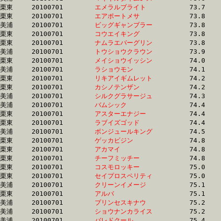
栗東	20100701	
エメラルブライト　
		73.7	-	53.8	-	35.3	-	17.4

栗東	20100701	
エアポートメサ　　
		73.8	-	52.7	-	34.7	-	16.8

美浦	20100701	
ビッグギャンブラー
		73.8	-	55.6	-	37.4	-	19.1

栗東	20100701	
コウエイキング　　
		73.8	-	53.3	-	34.9	-	17.2

栗東	20100701	
ナムラエバーグリン
		73.8	-	53.7	-	34.4	-	16.5

美浦	20100701	
トウショウクラウン
		73.9	-	55.1	-	37.5	-	19.3

栗東	20100701	
メイショウイッシン
		74.0	-	54.2	-	35.5	-	17.1

美浦	20100701	
ラショウモン　　　
		74.1	-	55.7	-	37.8	-	19.3

栗東	20100701	
リキアイギムレット
		74.2	-	54.5	-	36.1	-	18.0

栗東	20100701	
カシノテンザン　　
		74.2	-	54.6	-	36.7	-	18.6

美浦	20100701	
シルクグラサージュ
		74.3	-	54.9	-	36.3	-	17.7

美浦	20100701	
バムシック　　　　
		74.4	-	55.8	-	37.9	-	19.5

栗東	20100701	
アスターエナジー　
		74.4	-	54.5	-	36.0	-	18.1

栗東	20100701	
ラブイズゴッド　　
		74.4	-	54.8	-	36.5	-	18.2

美浦	20100701	
ボンジュールキング
		74.5	-	55.8	-	38.2	-	19.6

栗東	20100701	
ゲッカビジン　　　
		74.8	-	55.1	-	36.8	-	18.4

栗東	20100701	
アカマイ　　　　　
		74.8	-	55.1	-	0.0	-	0.0

栗東	20100701	
チーフミッチー　　
		74.8	-	53.1	-	34.9	-	16.9

栗東	20100701	
コスモロッキー　　
		75.0	-	53.3	-	36.0	-	17.2

栗東	20100701	
セイプロスペリティ
		75.0	-	55.4	-	38.0	-	18.9

美浦	20100701	
クリーンイメージ　
		75.1	-	56.6	-	37.7	-	19.1

栗東	20100701	
アルバ　　　　　　
		75.1	-	54.6	-	36.4	-	18.1

美浦	20100701	
プリンセスキナウ　
		75.2	-	56.2	-	37.1	-	18.3

美浦	20100701	
ショウナンカライス
		75.2	-	55.4	-	36.6	-	18.0

美浦	20100701	
バレドクール　　　
		75.4	-	56.3	-	37.4	-	18.7
