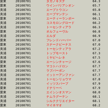
栗東	20100701	
タガノキズナ　　　
		64.3	-	46.9	-	31.0	-	15.5

栗東	20100701	
ウインバリアシオン
		65.7	-	49.4	-	33.7	-	17.2

美浦	20100701	
エーブトウコン　　
		65.8	-	49.5	-	33.5	-	16.9

美浦	20100701	
エーブマンテン　　
		66.1	-	49.6	-	33.7	-	16.9

栗東	20100701	
エーティーランボー
		66.1	-	48.8	-	0.0	-	0.0

美浦	20100701	
コスモロングロード
		66.2	-	49.8	-	33.7	-	16.9

美浦	20100701	
トーセンティアラ　
		66.3	-	49.3	-	32.7	-	16.3

栗東	20100701	
オルフェーヴル　　
		66.8	-	49.2	-	32.9	-	15.9

美浦	20100701	
エルダ　　　　　　
		66.9	-	48.7	-	32.1	-	15.8

栗東	20100701	
フレンドハーバー　
		67.0	-	50.2	-	33.3	-	16.2

栗東	20100701	
スナークビーナス　
		67.0	-	50.4	-	33.9	-	16.8

美浦	20100701	
トーセンティアラ　
		67.2	-	50.3	-	33.9	-	17.1

美浦	20100701	
トップモースト　　
		67.3	-	50.2	-	33.2	-	16.5

美浦	20100701	
ミヤビヘレネ　　　
		67.5	-	49.1	-	32.5	-	15.9

栗東	20100701	
エーシンチャージ　
		67.6	-	50.8	-	33.8	-	16.8

栗東	20100701	
マコトハドロン　　
		67.7	-	50.1	-	32.9	-	16.4

美浦	20100701	
ラブバーボン　　　
		67.7	-	50.1	-	33.0	-	17.1

美浦	20100701	
イットーアンファン
		67.7	-	50.1	-	33.1	-	17.1

美浦	20100701	
トーセンリョウマ　
		67.8	-	50.2	-	33.2	-	17.3

美浦	20100701	
イッツスパーブ　　
		67.9	-	46.4	-	30.6	-	15.3

栗東	20100701	
ドナリーベ　　　　
		67.9	-	50.1	-	33.1	-	16.5

栗東	20100701	
エイシンオスマン　
		68.0	-	51.7	-	35.9	-	18.5

美浦	20100701	
ナムラグーテン　　
		68.1	-	50.9	-	34.0	-	17.5

美浦	20100701	
シルククリエイター
		68.1	-	50.5	-	33.7	-	16.9

栗東	20100701	
マイネマオ　　　　
		68.2	-	50.9	-	33.9	-	17.2
