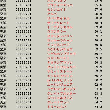
栗東	20100701	
スズノウルフ　　　
		55.6	-	40.6	-	27.0	-	13.7

美浦	20100701	
プリティーマッハ　
		55.6	-	41.0	-	27.2	-	14.0

栗東	20100701	
カシノエイト　　　
		57.9	-	41.8	-	26.9	-	13.2

栗東	20100701	
アルバ　　　　　　
		58.0	-	43.3	-	29.2	-	14.7

栗東	20100701	
リバーロイヤル　　
		58.0	-	43.4	-	28.7	-	14.3

美浦	20100701	
サファリレット　　
		58.4	-	43.2	-	28.9	-	14.3

美浦	20100701	
トーアクリスタル　
		59.0	-	41.5	-	26.8	-	13.1

美浦	20100701	
ラブステラー　　　
		59.1	-	41.6	-	26.8	-	13.1

栗東	20100701	
タマモタンバリン　
		59.2	-	44.4	-	30.2	-	15.5

栗東	20100701	
ロッキーラクーン　
		59.4	-	44.1	-	29.1	-	14.2

美浦	20100701	
イッツスパーブ　　
		59.5	-	39.9	-	25.8	-	12.7

栗東	20100701	
シゲルリジチョウ　
		59.5	-	43.3	-	28.4	-	14.1

栗東	20100701	
シゲルホンブチョウ
		59.7	-	43.4	-	28.4	-	14.1

栗東	20100701	
ジョールーチェ　　
		59.8	-	42.5	-	27.1	-	13.1

栗東	20100701	
キタサンアマゾン　
		59.8	-	42.6	-	27.1	-	13.1

美浦	20100701	
グレイトフルレター
		59.9	-	39.8	-	25.8	-	12.6

栗東	20100701	
サミットストーン　
		59.9	-	44.5	-	29.8	-	15.5

美浦	20100701	
メジロミョウジン　
		60.2	-	40.0	-	25.8	-	12.7

栗東	20100701	
レベルスピリット　
		60.2	-	45.4	-	30.3	-	15.6

美浦	20100701	
エーシンジュニア　
		62.6	-	43.6	-	28.8	-	14.4

栗東	20100701	
シゲルマドギワゾク
		63.0	-	45.0	-	30.2	-	15.2

美浦	20100701	
グレイトフルレター
		63.8	-	43.9	-	29.0	-	14.4

美浦	20100701	
スペシャルダンス　
		64.1	-	48.3	-	32.5	-	16.1

美浦	20100701	
グレートマッハ　　
		64.2	-	47.0	-	31.3	-	16.0

栗東	20100701	
ドリームスパ　　　
		64.3	-	46.9	-	30.5	-	14.7
