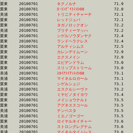
栗東	20100701	
キクノルナ　　　　
		71.9	-	52.7	-	35.3	-	17.6

栗東	20100701	
ﾛｰﾗﾝﾃﾞｲﾗﾐの08　　
		72.0	-	52.9	-	35.4	-	17.6

美浦	20100701	
トリニティチャーチ
		72.1	-	55.0	-	37.4	-	18.7

栗東	20100701	
レッドジュバ　　　
		72.1	-	54.9	-	37.4	-	18.5

栗東	20100701	
タガノロックオン　
		72.2	-	53.1	-	35.4	-	17.5

美浦	20100701	
プリティーマッハ　
		72.2	-	54.2	-	36.5	-	18.5

栗東	20100701	
シゲルソウダンヤク
		72.4	-	54.0	-	36.2	-	18.6

栗東	20100701	
ランドヘラクレス　
		72.4	-	53.2	-	34.8	-	17.8

栗東	20100701	
アルティシムス　　
		72.5	-	53.2	-	34.9	-	18.0

栗東	20100701	
カレンデイムーン　
		72.9	-	54.7	-	37.2	-	19.4

栗東	20100701	
エクスメイン　　　
		72.9	-	54.3	-	36.8	-	19.3

栗東	20100701	
エピデンドラム　　
		73.0	-	53.5	-	35.2	-	17.5

栗東	20100701	
スリップストリーム
		73.0	-	53.2	-	34.4	-	17.3

美浦	20100701	
ｽｶｲｱﾗｲｱﾝｽの08　　
		73.1	-	54.5	-	37.0	-	18.8

美浦	20100701	
マイネルロガール　
		73.1	-	54.6	-	36.6	-	18.3

栗東	20100701	
シゲルシュジ　　　
		73.1	-	54.2	-	35.9	-	17.5

美浦	20100701	
エスクルシーヴァ　
		73.2	-	54.7	-	37.0	-	19.3

栗東	20100701	
ミヤビノタイヨウ　
		73.4	-	55.2	-	37.1	-	18.7

栗東	20100701	
メイショウナルト　
		73.5	-	53.8	-	35.3	-	17.4

栗東	20100701	
アグネススコール　
		73.5	-	53.6	-	35.1	-	17.2

美浦	20100701	
テンペスタ　　　　
		73.5	-	54.4	-	35.9	-	18.2

美浦	20100701	
ミエノゴーゴー　　
		73.5	-	55.0	-	36.9	-	18.6

栗東	20100701	
ロイヤルネイチャー
		73.6	-	53.6	-	35.4	-	17.6

美浦	20100701	
ストロングレグナム
		73.6	-	54.3	-	35.9	-	17.7

美浦	20100701	
マイネルタイムレス
		73.6	-	55.2	-	37.5	-	19.3
