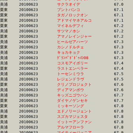
美浦	20100623	
サクラオイデ　　　
		67.0	-	47.4	-	31.3	-	15.9

栗東	20100623	
プントバンコ　　　
		67.1	-	49.5	-	33.1	-	16.4

栗東	20100623	
タガノロックオン　
		67.1	-	49.3	-	32.1	-	15.1

栗東	20100623	
アドマイヤネアルコ
		67.1	-	48.1	-	31.3	-	15.1

栗東	20100623	
マイネルデフィ　　
		67.2	-	50.7	-	34.8	-	18.1

美浦	20100623	
サツマノホシ　　　
		67.2	-	49.3	-	31.9	-	15.8

栗東	20100623	
アマノレインジャー
		67.2	-	50.9	-	34.1	-	16.9

美浦	20100623	
ヒールゼアハーツ　
		67.3	-	49.9	-	33.4	-	16.8

栗東	20100623	
カシノドルチェ　　
		67.3	-	50.4	-	33.1	-	16.3

美浦	20100623	
キョカキョク　　　
		67.3	-	50.4	-	33.9	-	16.9

美浦	20100623	
ｸﾞﾗﾝﾊﾟﾄﾞﾄﾞｩの08　
		67.3	-	50.6	-	34.4	-	17.3

美浦	20100623	
コスモアイボリー　
		67.4	-	50.6	-	34.3	-	17.4

栗東	20100623	
ラストエンペラー　
		67.4	-	50.9	-	34.2	-	17.0

美浦	20100623	
トーセンミウラ　　
		67.5	-	51.0	-	34.1	-	17.1

美浦	20100623	
レジェンドラヴ　　
		67.5	-	50.8	-	34.1	-	17.4

栗東	20100623	
クリノプロジェクト
		67.6	-	50.5	-	34.1	-	17.3

美浦	20100623	
ディアマンボウ　　
		67.6	-	50.7	-	33.7	-	16.3

美浦	20100623	
キッズニゴウハン　
		67.7	-	49.7	-	32.6	-	16.1

栗東	20100623	
ダイヤノゲンセキ　
		67.7	-	48.6	-	31.9	-	15.8

栗東	20100623	
ミッキーソング　　
		67.8	-	50.7	-	35.1	-	18.3

美浦	20100623	
エドノリージェント
		67.8	-	51.2	-	34.5	-	17.5

栗東	20100623	
スズカマジェスタ　
		67.8	-	50.1	-	32.4	-	16.2

美浦	20100623	
イットーアンファン
		67.8	-	50.4	-	33.6	-	16.8

美浦	20100623	
アルマフローラ　　
		67.8	-	51.1	-	34.2	-	17.1

美浦	20100623	
マイティージュニア
		67.9	-	50.8	-	33.6	-	16.8
