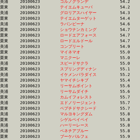
美浦	20100623	
コルノグランデ　　
		54.2	-	40.1	-	26.5	-	12.9

栗東	20100623	
テイエムキューバ　
		54.2	-	39.0	-	26.4	-	13.7

美浦	20100623	
グロリアスハイヤー
		54.3	-	39.9	-	26.3	-	13.5

栗東	20100623	
テイエムターゲット
		54.4	-	38.9	-	26.4	-	13.6

美浦	20100623	
ラバンビーナ　　　
		54.6	-	39.7	-	26.1	-	12.9

栗東	20100623	
ショウナンカミング
		54.7	-	40.4	-	27.3	-	14.0

栗東	20100623	
ロードエアフォース
		54.7	-	40.6	-	26.4	-	13.1

栗東	20100623	
ロードエルドール　
		54.7	-	39.3	-	25.5	-	12.8

美浦	20100623	
コンプリート　　　
		54.9	-	40.1	-	26.6	-	13.4

栗東	20100623	
マイネマオ　　　　
		55.0	-	39.9	-	26.4	-	13.5

栗東	20100623	
マニクーレ　　　　
		55.0	-	40.3	-	27.0	-	13.6

美浦	20100623	
スピードサクラ　　
		55.0	-	39.6	-	26.2	-	12.7

栗東	20100623	
スプリングディナン
		55.1	-	40.2	-	26.7	-	13.8

美浦	20100623	
イケメンパラダイス
		55.2	-	41.4	-	27.8	-	14.1

栗東	20100623	
ヤマイチシキブ　　
		55.4	-	40.8	-	27.5	-	14.3

美浦	20100623	
リーサムポイント　
		55.6	-	40.6	-	26.6	-	13.2

美浦	20100623	
リーサムダイチ　　
		55.6	-	40.3	-	26.5	-	13.2

栗東	20100623	
カムイフォレスト　
		55.7	-	40.7	-	26.9	-	13.7

美浦	20100623	
エドノリージェント
		55.7	-	41.0	-	27.3	-	14.7

栗東	20100623	
ペプチドサクシード
		55.7	-	40.0	-	25.9	-	13.0

美浦	20100623	
マルヨキングダム　
		55.8	-	40.6	-	26.2	-	13.1

栗東	20100623	
シゲルペイペイ　　
		55.8	-	41.2	-	28.1	-	14.8

美浦	20100623	
ハーリーレース　　
		55.8	-	40.6	-	26.7	-	13.4

美浦	20100623	
ベネチアブルー　　
		55.8	-	41.1	-	28.2	-	14.6

栗東	20100623	
ブーケパルフェ　　
		55.9	-	40.6	-	26.1	-	12.9
