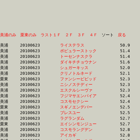
美浦のみ
栗東のみ
ラスト１Ｆ
２Ｆ
３Ｆ
４Ｆ
　ソート　
戻る
美浦	20100623	
ライステラス　　　
		50.9	-	36.6	-	24.0	-	12.1

美浦	20100623	
ポピュラーストック
		51.4	-	38.1	-	25.9	-	13.5

美浦	20100623	
トーセンナスクラ　
		51.4	-	38.2	-	26.0	-	13.5

美浦	20100623	
ダイキチチョウナン
		51.6	-	37.9	-	25.3	-	13.0

美浦	20100623	
シュガーキッス　　
		52.0	-	37.0	-	24.2	-	12.1

美浦	20100623	
クリノトルネード　
		52.1	-	39.0	-	26.6	-	13.9

栗東	20100623	
ファンシービビッド
		52.3	-	39.2	-	26.4	-	13.7

美浦	20100623	
ニシノステディー　
		52.3	-	38.1	-	25.2	-	12.5

美浦	20100623	
エスクルシーヴァ　
		52.3	-	38.5	-	25.6	-	12.9

美浦	20100623	
フジマサエンパイア
		52.4	-	38.5	-	25.6	-	13.0

美浦	20100623	
コスモセクシー　　
		52.4	-	37.3	-	24.5	-	0.0

栗東	20100623	
スギノエンデバー　
		52.5	-	38.3	-	25.6	-	13.4

美浦	20100623	
ブレスユー　　　　
		52.5	-	37.7	-	24.8	-	12.8

美浦	20100623	
ラグランダム　　　
		52.7	-	37.9	-	24.9	-	13.0

栗東	20100623	
エイシンモンジュー
		52.7	-	38.2	-	24.7	-	12.3

美浦	20100623	
コスモラングデン　
		52.8	-	37.7	-	24.7	-	12.5

美浦	20100623	
アイカギ　　　　　
		52.8	-	38.7	-	26.1	-	13.5
