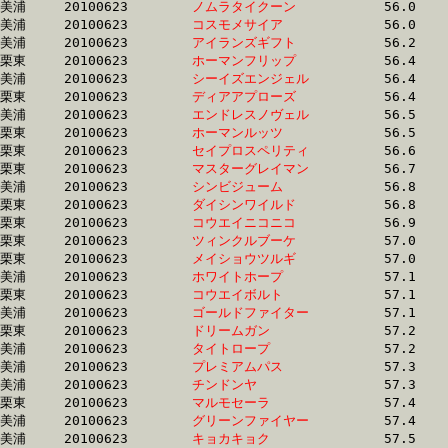
美浦	20100623	
ノムラタイクーン　
		56.0	-	40.9	-	26.8	-	13.0

美浦	20100623	
コスモメサイア　　
		56.0	-	39.6	-	25.5	-	12.5

美浦	20100623	
アイランズギフト　
		56.2	-	41.2	-	26.9	-	13.2

栗東	20100623	
ホーマンフリップ　
		56.4	-	39.5	-	24.8	-	12.1

美浦	20100623	
シーイズエンジェル
		56.4	-	41.6	-	27.2	-	13.4

栗東	20100623	
ディアアプローズ　
		56.4	-	40.9	-	26.9	-	13.7

美浦	20100623	
エンドレスノヴェル
		56.5	-	41.4	-	27.6	-	14.1

栗東	20100623	
ホーマンルッツ　　
		56.5	-	39.6	-	24.9	-	12.1

栗東	20100623	
セイプロスペリティ
		56.6	-	41.2	-	27.3	-	13.5

栗東	20100623	
マスターグレイマン
		56.7	-	40.5	-	25.7	-	12.8

美浦	20100623	
シンビジューム　　
		56.8	-	39.2	-	25.3	-	12.5

栗東	20100623	
ダイシンワイルド　
		56.8	-	40.6	-	26.1	-	13.4

栗東	20100623	
コウエイニコニコ　
		56.9	-	41.4	-	27.4	-	13.9

栗東	20100623	
ツィンクルブーケ　
		57.0	-	42.0	-	27.4	-	13.5

栗東	20100623	
メイショウツルギ　
		57.0	-	41.3	-	27.5	-	14.1

美浦	20100623	
ホワイトホープ　　
		57.1	-	40.0	-	25.7	-	12.7

栗東	20100623	
コウエイボルト　　
		57.1	-	41.5	-	27.5	-	13.9

美浦	20100623	
ゴールドファイター
		57.1	-	41.0	-	26.8	-	13.4

栗東	20100623	
ドリームガン　　　
		57.2	-	41.6	-	26.7	-	13.2

美浦	20100623	
タイトロープ　　　
		57.2	-	41.5	-	27.5	-	14.0

美浦	20100623	
プレミアムパス　　
		57.3	-	39.2	-	25.3	-	12.5

美浦	20100623	
チンドンヤ　　　　
		57.3	-	42.2	-	27.2	-	13.1

栗東	20100623	
マルモセーラ　　　
		57.4	-	41.6	-	26.6	-	13.2

美浦	20100623	
グリーンファイヤー
		57.4	-	42.2	-	27.6	-	13.8

美浦	20100623	
キョカキョク　　　
		57.5	-	41.7	-	27.0	-	12.9
