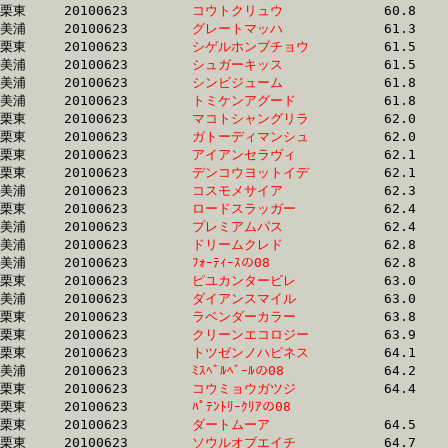
栗東	20100623	
コウトクリュウ　　
		60.8	-	44.8	-	29.0	-	14.2

美浦	20100623	
グレートマッハ　　
		61.3	-	44.9	-	29.8	-	14.9

栗東	20100623	
シゲルホンブチョウ
		61.5	-	45.7	-	31.0	-	16.6

美浦	20100623	
シュガーキッス　　
		61.5	-	44.4	-	29.8	-	15.2

美浦	20100623	
シンビジューム　　
		61.8	-	42.8	-	28.1	-	14.2

美浦	20100623	
トミケンアグード　
		61.8	-	44.9	-	29.1	-	14.3

栗東	20100623	
マコトシャングリラ
		62.0	-	46.4	-	31.5	-	16.3

栗東	20100623	
ガトーディマンシュ
		62.0	-	46.5	-	31.7	-	16.3

栗東	20100623	
アイアンセラヴィ　
		62.1	-	47.4	-	32.3	-	16.4

栗東	20100623	
デンコウヨットイデ
		62.1	-	46.4	-	31.4	-	16.0

美浦	20100623	
コスモメサイア　　
		62.3	-	46.7	-	31.6	-	16.6

栗東	20100623	
ロードスラッガー　
		62.4	-	46.6	-	31.6	-	16.4

美浦	20100623	
プレミアムパス　　
		62.4	-	43.3	-	28.3	-	14.1

美浦	20100623	
ドリームクレド　　
		62.8	-	47.0	-	32.4	-	16.5

美浦	20100623	
ﾌｫｰﾃｨｰｽの08　　　
		62.8	-	48.0	-	33.0	-	16.5

栗東	20100623	
ピユカンタービレ　
		63.0	-	46.8	-	31.6	-	16.1

美浦	20100623	
ダイアンスマイル　
		63.0	-	46.7	-	32.2	-	16.8

栗東	20100623	
ラベンダーカラー　
		63.8	-	47.8	-	32.4	-	16.8

栗東	20100623	
クリーンエコロジー
		63.9	-	45.8	-	30.4	-	15.2

栗東	20100623	
トツゼンノハピネス
		64.1	-	46.9	-	30.1	-	14.2

美浦	20100623	
ﾐｽﾍﾞﾙﾍﾞｰﾙの08　　
		64.2	-	48.0	-	32.1	-	16.1

栗東	20100623	
コウミョウガツジ　
		64.4	-	48.3	-	32.8	-	16.7

栗東	20100623	
ﾊﾟﾃﾝﾄﾘｰｸﾘｱの08　　
		64.4	-	48.3	-	32.8	-	16.7

栗東	20100623	
ダートムーア　　　
		64.5	-	47.4	-	30.9	-	15.5

栗東	20100623	
ソウルオブエイチ　
		64.7	-	47.3	-	31.6	-	15.3
