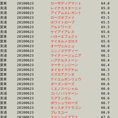
栗東	20100623	
ローザディアマント
		64.8	-	48.2	-	32.4	-	16.7

美浦	20100623	
レイナカスターニャ
		65.0	-	48.1	-	32.1	-	15.8

美浦	20100623	
アイアムエレガント
		65.4	-	48.1	-	32.2	-	15.9

美浦	20100623	
ローズオブメイ　　
		65.5	-	48.9	-	33.1	-	17.1

美浦	20100623	
ホワイトホープ　　
		65.5	-	47.6	-	31.6	-	15.6

栗東	20100623	
アルドワーズ　　　
		65.5	-	48.8	-	32.8	-	16.5

美浦	20100623	
ケイアイアレス　　
		65.6	-	48.9	-	32.7	-	16.3

栗東	20100623	
ハローエフェクト　
		65.7	-	48.5	-	32.2	-	16.3

栗東	20100623	
マイネルメガロス　
		65.9	-	48.9	-	32.2	-	15.9

美浦	20100623	
オーヴェルニュ　　
		66.0	-	49.4	-	33.1	-	16.6

美浦	20100623	
ニシノステディー　
		66.0	-	49.5	-	0.0	-	0.0

美浦	20100623	
マイティージュニア
		66.1	-	49.9	-	33.9	-	16.8

栗東	20100623	
シグナルストーン　
		66.4	-	49.7	-	33.1	-	16.6

栗東	20100623	
マーティンジーン　
		66.4	-	48.2	-	32.2	-	15.8

栗東	20100623	
タイセイマグナム　
		66.5	-	46.4	-	29.9	-	15.1

栗東	20100623	
スズカアクシオ　　
		66.5	-	48.5	-	31.7	-	15.3

栗東	20100623	
テイエムギンリュウ
		66.5	-	46.4	-	30.0	-	15.0

栗東	20100623	
ダーズンローズ　　
		66.6	-	50.2	-	33.9	-	17.0

栗東	20100623	
ミエノスペシャル　
		66.6	-	49.3	-	33.0	-	16.5

美浦	20100623	
コパノハリケーン　
		66.6	-	49.7	-	32.7	-	15.9

美浦	20100623	
ラグランダム　　　
		66.6	-	50.4	-	0.0	-	17.1

栗東	20100623	
ボウシュウローズ　
		66.7	-	48.8	-	31.9	-	14.9

栗東	20100623	
キッスオブドラゴン
		66.8	-	48.9	-	32.1	-	15.0

美浦	20100623	
ブレスユー　　　　
		66.9	-	49.9	-	33.6	-	17.4

美浦	20100623	
エーシンイグアス　
		67.0	-	51.2	-	35.4	-	18.4
