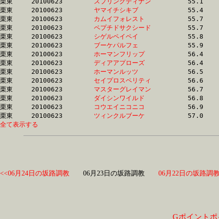
栗東	20100623	
スプリングディナン
		55.1	-	40.2	-	26.7	-	13.8

栗東	20100623	
ヤマイチシキブ　　
		55.4	-	40.8	-	27.5	-	14.3

栗東	20100623	
カムイフォレスト　
		55.7	-	40.7	-	26.9	-	13.7

栗東	20100623	
ペプチドサクシード
		55.7	-	40.0	-	25.9	-	13.0

栗東	20100623	
シゲルペイペイ　　
		55.8	-	41.2	-	28.1	-	14.8

栗東	20100623	
ブーケパルフェ　　
		55.9	-	40.6	-	26.1	-	12.9

栗東	20100623	
ホーマンフリップ　
		56.4	-	39.5	-	24.8	-	12.1

栗東	20100623	
ディアアプローズ　
		56.4	-	40.9	-	26.9	-	13.7

栗東	20100623	
ホーマンルッツ　　
		56.5	-	39.6	-	24.9	-	12.1

栗東	20100623	
セイプロスペリティ
		56.6	-	41.2	-	27.3	-	13.5

栗東	20100623	
マスターグレイマン
		56.7	-	40.5	-	25.7	-	12.8

栗東	20100623	
ダイシンワイルド　
		56.8	-	40.6	-	26.1	-	13.4

栗東	20100623	
コウエイニコニコ　
		56.9	-	41.4	-	27.4	-	13.9

栗東	20100623	
ツィンクルブーケ　
全て表示する
<<06月24日の坂路調教
06月23日の坂路調教
06月22日の坂路調教
Gポイントポ