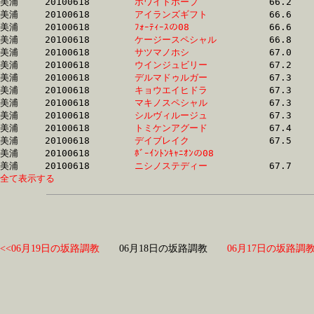
美浦	20100618	
ホワイトホープ　　
		66.2	-	48.4	-	31.5	-	15.5

美浦	20100618	
アイランズギフト　
		66.6	-	50.6	-	34.0	-	17.0

美浦	20100618	
ﾌｫｰﾃｨｰｽの08　　　
		66.6	-	50.7	-	34.5	-	17.8

美浦	20100618	
ケージースペシャル
		66.8	-	50.7	-	34.6	-	17.4

美浦	20100618	
サツマノホシ　　　
		67.0	-	50.3	-	33.9	-	16.8

美浦	20100618	
ウインジュビリー　
		67.2	-	51.3	-	34.5	-	17.4

美浦	20100618	
デルマドゥルガー　
		67.3	-	49.9	-	32.9	-	16.7

美浦	20100618	
キョウエイヒドラ　
		67.3	-	50.2	-	33.2	-	16.2

美浦	20100618	
マキノスペシャル　
		67.3	-	50.8	-	34.4	-	17.7

美浦	20100618	
シルヴィルージュ　
		67.3	-	50.5	-	33.8	-	16.9

美浦	20100618	
トミケンアグード　
		67.4	-	50.5	-	34.2	-	17.2

美浦	20100618	
デイブレイク　　　
		67.5	-	51.1	-	34.4	-	17.3

美浦	20100618	
ﾎﾞｰｲﾝﾄﾝｷｬﾆｵﾝの08　
		67.5	-	50.7	-	34.0	-	17.3

美浦	20100618	
ニシノステディー　
全て表示する
<<06月19日の坂路調教
06月18日の坂路調教
06月17日の坂路調教