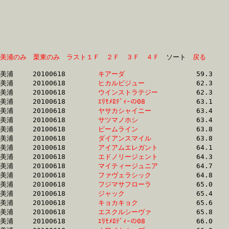
美浦のみ
栗東のみ
ラスト１Ｆ
２Ｆ
３Ｆ
４Ｆ
　ソート　
戻る
美浦	20100618	
キアーダ　　　　　
		59.3	-	41.6	-	27.5	-	13.7

美浦	20100618	
ヒカルビジュー　　
		62.3	-	46.7	-	30.9	-	15.2

美浦	20100618	
ウインストラテジー
		62.3	-	46.7	-	31.5	-	16.0

美浦	20100618	
ｴﾘﾓﾒﾛﾃﾞｨｰの08　　
		63.1	-	47.3	-	31.8	-	16.0

美浦	20100618	
ヤサカシャイニー　
		63.4	-	47.9	-	32.5	-	16.4

美浦	20100618	
サツマノホシ　　　
		63.4	-	48.0	-	32.5	-	16.3

美浦	20100618	
ビームライン　　　
		63.8	-	47.2	-	31.2	-	15.1

美浦	20100618	
ダイアンスマイル　
		63.8	-	47.1	-	31.5	-	15.8

美浦	20100618	
アイアムエレガント
		64.1	-	48.7	-	33.0	-	16.9

美浦	20100618	
エドノリージェント
		64.3	-	48.3	-	31.7	-	16.0

美浦	20100618	
マイティージュニア
		64.7	-	47.6	-	31.6	-	16.0

美浦	20100618	
ファヴェラシック　
		64.8	-	47.8	-	31.8	-	15.5

美浦	20100618	
フジマサフローラ　
		65.0	-	48.6	-	32.5	-	16.1

美浦	20100618	
ジャック　　　　　
		65.4	-	49.0	-	32.8	-	16.4

美浦	20100618	
キョカキョク　　　
		65.6	-	48.6	-	32.5	-	17.4

美浦	20100618	
エスクルシーヴァ　
		65.8	-	49.3	-	33.8	-	17.8

美浦	20100618	
ｴﾘﾓﾒﾛﾃﾞｨｰの08　　
		66.0	-	49.3	-	33.0	-	16.6
