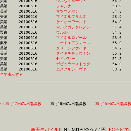
美浦	20100616	
シルヴィルージュ　
		54.3	-	38.8	-	25.3	-	12.8

美浦	20100616	
ジャンナ　　　　　
		53.9	-	39.6	-	25.8	-	12.8

美浦	20100616	
サツマノホシ　　　
		54.3	-	39.7	-	25.7	-	12.8

美浦	20100616	
マイネルマサムネ　
		53.9	-	39.1	-	25.8	-	12.8

美浦	20100616	
ケイオーワールド　
		54.8	-	40.1	-	26.2	-	12.8

美浦	20100616	
マルタカシクレノン
		51.4	-	37.8	-	25.4	-	12.8

栗東	20100616	
ウルル　　　　　　
		54.8	-	39.8	-	25.8	-	12.8

美浦	20100616	
マイネルロガール　
		53.0	-	36.9	-	24.8	-	12.9

栗東	20100616	
ロードエアフォース
		55.0	-	40.0	-	26.0	-	12.9

美浦	20100616	
グリーンファイヤー
		54.2	-	38.7	-	25.5	-	12.9

美浦	20100616	
ダイキチチョウナン
		55.3	-	38.2	-	25.4	-	12.9

美浦	20100616	
セイバリー　　　　
		51.5	-	37.6	-	25.1	-	12.9

美浦	20100616	
ポピュラーストック
		54.0	-	38.8	-	25.3	-	12.9

美浦	20100616	
エスクルシーヴァ　
全て表示する
<<06月17日の坂路調教
06月16日の坂路調教
06月15日の坂路調教
楽天モバイル
[UNLIMITが今なら1円]
ECナビで