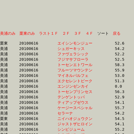
美浦のみ
栗東のみ
ラスト１Ｆ
２Ｆ
３Ｆ
４Ｆ
　ソート　
戻る
栗東	20100616	
エイシンモンジュー
		52.6	-	38.0	-	24.6	-	12.2

美浦	20100616	
シュガーキッス　　
		54.2	-	38.9	-	25.0	-	12.3

美浦	20100616	
ファヴェラシック　
		52.2	-	38.2	-	24.8	-	12.3

美浦	20100616	
フジマサフローラ　
		52.5	-	38.4	-	25.2	-	12.4

美浦	20100616	
トーセンエトワール
		58.3	-	39.8	-	25.6	-	12.4

美浦	20100616	
フルーツマウンテン
		55.9	-	40.0	-	25.5	-	12.4

美浦	20100616	
マイネルパルフェ　
		53.0	-	38.7	-	0.0	-	12.5

美浦	20100616	
エクセレントピーク
		51.3	-	37.4	-	24.7	-	12.5

美浦	20100616	
エンジンゼンカイ　
		0.0	-	37.6	-	24.8	-	12.5

美浦	20100616	
トーセンプリンセス
		56.3	-	38.8	-	25.0	-	12.5

美浦	20100616	
テンゲントッパ　　
		52.9	-	38.7	-	25.3	-	12.6

美浦	20100616	
ティアップゼウス　
		54.1	-	39.4	-	25.6	-	12.6

美浦	20100616	
ケージースペシャル
		55.7	-	39.5	-	25.4	-	12.6

美浦	20100616	
セラーナ　　　　　
		54.2	-	39.4	-	25.4	-	12.7

栗東	20100616	
ニイハオジュウクン
		54.5	-	39.4	-	25.6	-	12.8

美浦	20100616	
ジャストザヒロイン
		54.1	-	39.7	-	25.9	-	12.8

美浦	20100616	
シンビジューム　　
		55.2	-	38.4	-	25.4	-	12.8
