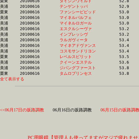
栗東	20100616	
ダイシンワイルド　
		52.8	-	38.9	-	25.8	-	13.3

美浦	20100616	
テンゲントッパ　　
		52.9	-	38.7	-	25.3	-	12.6

栗東	20100616	
ファンシービビッド
		53.0	-	39.0	-	25.8	-	13.0

美浦	20100616	
マイネルパルフェ　
		53.0	-	38.7	-	0.0	-	12.5

美浦	20100616	
マイネルロガール　
		53.0	-	36.9	-	24.8	-	12.9

美浦	20100616	
エスクルシーヴァ　
		53.2	-	38.7	-	25.6	-	12.9

美浦	20100616	
インプレッシヴ　　
		53.2	-	38.8	-	26.1	-	13.4

美浦	20100616	
ラルガヴィータ　　
		53.4	-	39.1	-	26.2	-	13.4

美浦	20100616	
マイネアドヴァンス
		53.4	-	38.5	-	25.5	-	13.0

美浦	20100616	
コスモサンドリヨン
		53.4	-	38.5	-	25.5	-	12.9

栗東	20100616	
レベルスピリット　
		53.5	-	40.2	-	27.5	-	14.5

美浦	20100616	
クイーンエステル　
		53.6	-	39.4	-	26.3	-	13.5

美浦	20100616	
ジパングファースト
		53.8	-	40.3	-	26.6	-	13.1

栗東	20100616	
タムロプリンセス　
全て表示する
<<06月17日の坂路調教
06月16日の坂路調教
06月15日の坂路調教
PC用眼鏡【管理人も使ってますがマジで疲れませ