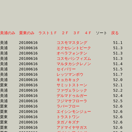
美浦のみ
栗東のみ
ラスト１Ｆ
２Ｆ
３Ｆ
４Ｆ
　ソート　
戻る
美浦	20100616	
コスモマスタング　
		51.1	-	37.8	-	25.6	-	13.1

美浦	20100616	
エクセレントピーク
		51.3	-	37.4	-	24.7	-	12.5

美浦	20100616	
オペラフォンテン　
		51.3	-	38.0	-	25.6	-	13.3

美浦	20100616	
コスモパシフィズム
		51.3	-	38.0	-	25.7	-	13.3

美浦	20100616	
マルタカシクレノン
		51.4	-	37.8	-	25.4	-	12.8

美浦	20100616	
セイバリー　　　　
		51.5	-	37.6	-	25.1	-	12.9

美浦	20100616	
レッツマンボウ　　
		51.7	-	37.7	-	25.2	-	13.0

美浦	20100616	
キョカキョク　　　
		52.0	-	38.0	-	25.6	-	13.3

栗東	20100616	
サミットストーン　
		52.1	-	39.2	-	26.5	-	13.7

美浦	20100616	
ファヴェラシック　
		52.2	-	38.2	-	24.8	-	12.3

美浦	20100616	
デルマドゥルガー　
		52.4	-	38.4	-	25.7	-	13.4

美浦	20100616	
フジマサフローラ　
		52.5	-	38.4	-	25.2	-	12.4

栗東	20100616	
ラバーフロー　　　
		52.6	-	39.4	-	25.9	-	13.0

栗東	20100616	
エイシンモンジュー
		52.6	-	38.0	-	24.6	-	12.2

栗東	20100616	
トラストワン　　　
		52.6	-	38.6	-	25.6	-	13.0

栗東	20100616	
タガノキズナ　　　
		52.6	-	38.8	-	25.6	-	13.2

栗東	20100616	
アドマイヤサガス　
		52.6	-	38.6	-	25.4	-	13.0
