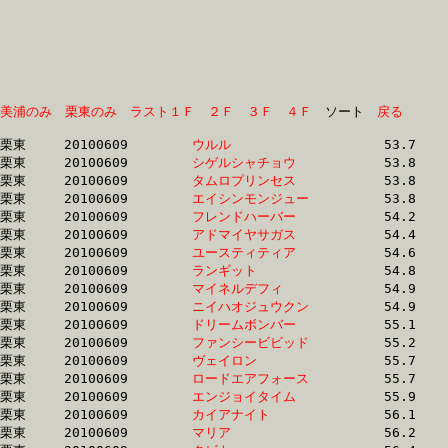
美浦のみ
栗東のみ
ラスト１Ｆ
２Ｆ
３Ｆ
４Ｆ
　ソート　
戻る
栗東	20100609	
ウルル　　　　　　
		53.7	-	39.6	-	26.1	-	13.4

栗東	20100609	
シゲルシャチョウ　
		53.8	-	40.2	-	27.5	-	14.6

栗東	20100609	
タムロプリンセス　
		53.8	-	38.7	-	25.8	-	13.4

栗東	20100609	
エイシンモンジュー
		53.8	-	38.8	-	25.8	-	13.4

栗東	20100609	
フレンドハーバー　
		54.2	-	40.5	-	27.6	-	14.5

栗東	20100609	
アドマイヤサガス　
		54.4	-	40.7	-	27.2	-	13.7

栗東	20100609	
ユースティティア　
		54.6	-	40.1	-	26.1	-	13.3

栗東	20100609	
ランギット　　　　
		54.8	-	40.2	-	26.3	-	13.2

栗東	20100609	
マイネルデフィ　　
		54.9	-	40.6	-	26.7	-	13.6

栗東	20100609	
ニイハオジュウクン
		54.9	-	40.3	-	26.4	-	13.3

栗東	20100609	
ドリームボンバー　
		55.1	-	40.3	-	26.8	-	13.4

栗東	20100609	
ファンシービビッド
		55.2	-	41.3	-	27.7	-	14.5

栗東	20100609	
ヴェイロン　　　　
		55.7	-	41.0	-	27.2	-	14.1

栗東	20100609	
ロードエアフォース
		55.7	-	40.5	-	27.0	-	13.8

栗東	20100609	
エンジョイタイム　
		55.9	-	40.0	-	26.4	-	13.0

栗東	20100609	
カイアナイト　　　
		56.1	-	41.2	-	28.1	-	14.7

栗東	20100609	
マリア　　　　　　
		56.2	-	41.4	-	28.3	-	14.9
