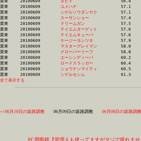
栗東	20100609	
タビト　　　　　　
		56.4	-	41.4	-	27.6	-	13.9

栗東	20100609	
ユメハナ　　　　　
		57.1	-	41.3	-	27.5	-	14.1

栗東	20100609	
シゲルソウダンヤク
		57.1	-	41.1	-	26.4	-	13.1

栗東	20100609	
スーサンショー　　
		57.4	-	41.5	-	27.7	-	14.3

栗東	20100609	
ドリームガン　　　
		57.5	-	42.9	-	29.0	-	14.7

栗東	20100609	
テイエムターゲット
		57.6	-	42.8	-	28.9	-	14.8

栗東	20100609	
テイエムキューバ　
		57.6	-	42.8	-	28.9	-	14.8

栗東	20100609	
ケージーヨシツネ　
		57.9	-	40.5	-	26.9	-	13.5

栗東	20100609	
マスターグレイマン
		58.0	-	41.4	-	27.5	-	14.1

栗東	20100609	
クローバーリーフ　
		58.8	-	44.1	-	30.3	-	15.6

栗東	20100609	
エーシンディーバ　
		60.2	-	44.6	-	29.6	-	14.4

栗東	20100609	
ロードスラッガー　
		60.4	-	44.4	-	29.3	-	14.4

栗東	20100609	
ショウナンマイティ
		60.5	-	44.5	-	29.5	-	14.5

栗東	20100609	
シゲルセンム　　　
全て表示する
<<06月10日の坂路調教
06月09日の坂路調教
06月08日の坂路調教
PC用眼鏡【管理人も使ってますがマジで疲れませ