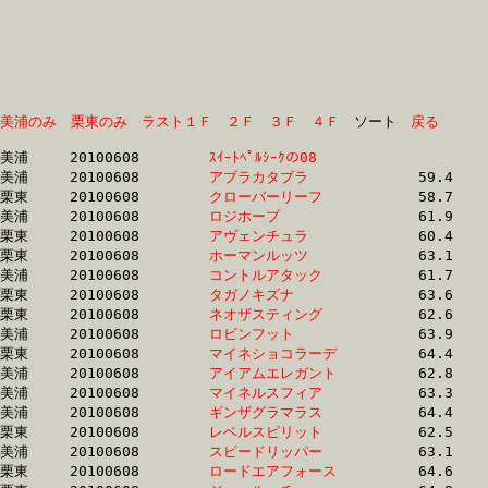
美浦のみ
栗東のみ
ラスト１Ｆ
２Ｆ
３Ｆ
４Ｆ
　ソート　
戻る
美浦	20100608	
ｽｲｰﾄﾍﾟﾙｼｰｸの08　　
		58.9	-	43.4	-	28.7	-	13.9

美浦	20100608	
アブラカタブラ　　
		59.4	-	44.0	-	29.4	-	15.0

栗東	20100608	
クローバーリーフ　
		58.7	-	44.5	-	31.0	-	15.4

美浦	20100608	
ロジホープ　　　　
		61.9	-	44.7	-	28.9	-	14.4

栗東	20100608	
アヴェンチュラ　　
		60.4	-	44.8	-	29.4	-	14.5

栗東	20100608	
ホーマンルッツ　　
		63.1	-	46.1	-	0.0	-	15.6

美浦	20100608	
コントルアタック　
		61.7	-	46.2	-	31.3	-	15.7

栗東	20100608	
タガノキズナ　　　
		63.6	-	46.3	-	30.1	-	14.8

栗東	20100608	
ネオザスティング　
		62.6	-	46.3	-	31.3	-	15.8

美浦	20100608	
ロビンフット　　　
		63.9	-	46.9	-	31.0	-	15.5

栗東	20100608	
マイネショコラーデ
		64.4	-	46.9	-	30.3	-	14.6

美浦	20100608	
アイアムエレガント
		62.8	-	46.9	-	31.4	-	15.5

美浦	20100608	
マイネルスフィア　
		63.3	-	46.9	-	31.1	-	15.2

美浦	20100608	
ギンザグラマラス　
		64.4	-	47.0	-	31.3	-	15.2

栗東	20100608	
レベルスピリット　
		62.5	-	47.1	-	31.8	-	16.2

美浦	20100608	
スピードリッパー　
		63.1	-	47.1	-	31.9	-	15.9

栗東	20100608	
ロードエアフォース
		64.6	-	47.3	-	30.9	-	15.3
