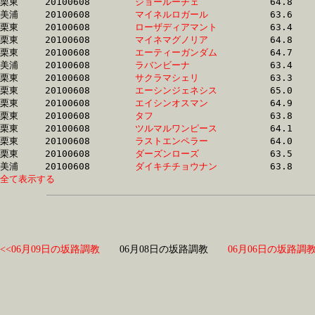
栗東	20100608	
ジョールーチェ　　
		64.8	-	47.3	-	30.9	-	15.5

美浦	20100608	
マイネルロガール　
		63.6	-	47.3	-	32.0	-	16.3

栗東	20100608	
ローザディアマント
		63.4	-	47.3	-	31.2	-	15.8

栗東	20100608	
マイネマグノリア　
		64.8	-	47.3	-	31.0	-	15.6

栗東	20100608	
エーティーガンダム
		64.7	-	47.4	-	30.9	-	15.7

美浦	20100608	
ラバンビーナ　　　
		63.4	-	47.5	-	31.7	-	16.2

栗東	20100608	
サクラマシェリ　　
		63.3	-	47.5	-	32.6	-	16.9

栗東	20100608	
エーシンジェネシス
		65.0	-	47.5	-	32.0	-	16.0

栗東	20100608	
エイシンオスマン　
		64.9	-	47.5	-	32.0	-	16.1

栗東	20100608	
タフ　　　　　　　
		63.8	-	47.5	-	32.0	-	16.1

栗東	20100608	
ツルマルワンピース
		64.1	-	47.6	-	32.0	-	16.2

栗東	20100608	
ラストエンペラー　
		64.0	-	47.6	-	0.0	-	16.0

栗東	20100608	
ダーズンローズ　　
		63.5	-	47.6	-	31.7	-	15.9

美浦	20100608	
ダイキチチョウナン
全て表示する
<<06月09日の坂路調教
06月08日の坂路調教
06月06日の坂路調教