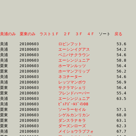
美浦のみ
栗東のみ
ラスト１Ｆ
２Ｆ
３Ｆ
４Ｆ
　ソート　
戻る
美浦	20100603	
ロビンフット　　　
		53.6	-	38.2	-	24.2	-	11.5

美浦	20100603	
エーシンイグアス　
		54.2	-	38.2	-	24.4	-	12.3

美浦	20100603	
ベニバナクラウン　
		54.6	-	38.6	-	24.8	-	12.6

美浦	20100603	
エーシンジュニア　
		58.8	-	39.5	-	25.6	-	12.7

栗東	20100603	
ホーマンルッツ　　
		56.4	-	40.7	-	26.3	-	12.8

栗東	20100603	
ホーマンフリップ　
		56.2	-	40.8	-	26.3	-	12.8

美浦	20100603	
ネコチーター　　　
		54.6	-	39.5	-	25.8	-	12.9

美浦	20100603	
レッツマンボウ　　
		56.9	-	41.6	-	27.2	-	13.7

栗東	20100603	
サクラマシェリ　　
		56.4	-	41.5	-	27.6	-	13.8

栗東	20100603	
フレンドハーバー　
		55.4	-	40.6	-	27.2	-	14.0

美浦	20100603	
エーシンジュニア　
		63.5	-	43.7	-	28.8	-	14.2

美浦	20100603	
ﾋﾟｭｱｺﾞｰﾙﾄﾞの08　　
		59.4	-	43.7	-	29.1	-	14.3

栗東	20100603	
ソーラーセイル　　
		57.1	-	41.2	-	27.8	-	14.7

栗東	20100603	
シゲルカンリカン　
		68.0	-	48.7	-	30.6	-	15.1

栗東	20100603	
ダンスラナキラ　　
		63.1	-	46.9	-	31.2	-	15.5

栗東	20100603	
ダーズンローズ　　
		62.3	-	46.6	-	31.1	-	15.5

美浦	20100603	
メイショウラブフォ
		67.7	-	49.3	-	32.6	-	15.6
