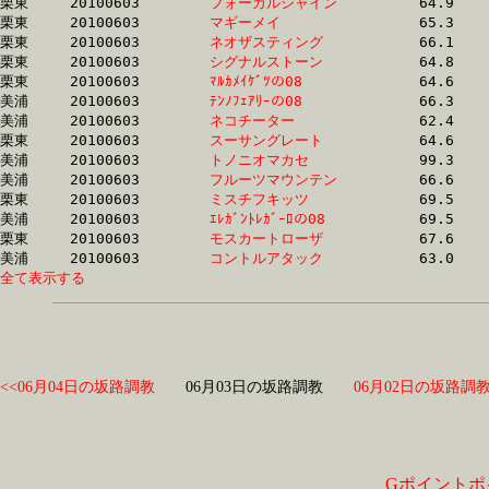
栗東	20100603	
フォーカルシャイン
		64.9	-	47.7	-	31.5	-	15.7

栗東	20100603	
マギーメイ　　　　
		65.3	-	48.1	-	31.4	-	15.7

栗東	20100603	
ネオザスティング　
		66.1	-	47.7	-	31.5	-	15.7

栗東	20100603	
シグナルストーン　
		64.8	-	47.3	-	31.7	-	15.8

栗東	20100603	
ﾏﾙｶﾒｲｹﾞﾂの08　　　
		64.6	-	47.7	-	31.5	-	15.8

美浦	20100603	
ﾃﾝﾉﾌｪｱﾘｰの08　　　
		66.3	-	48.6	-	32.1	-	15.8

美浦	20100603	
ネコチーター　　　
		62.4	-	46.5	-	31.3	-	15.8

栗東	20100603	
スーサングレート　
		64.6	-	47.7	-	31.5	-	15.8

美浦	20100603	
トノニオマカセ　　
		99.3	-	69.5	-	39.9	-	15.8

美浦	20100603	
フルーツマウンテン
		66.6	-	48.9	-	32.6	-	15.8

栗東	20100603	
ミスチフキッツ　　
		69.5	-	50.0	-	32.4	-	15.9

美浦	20100603	
ｴﾚｶﾞﾝﾄﾚｶﾞｰﾛの08　
		69.5	-	48.9	-	31.5	-	16.0

栗東	20100603	
モスカートローザ　
		67.6	-	50.1	-	33.3	-	16.0

美浦	20100603	
コントルアタック　
全て表示する
<<06月04日の坂路調教
06月03日の坂路調教
06月02日の坂路調教
Gポイントポ