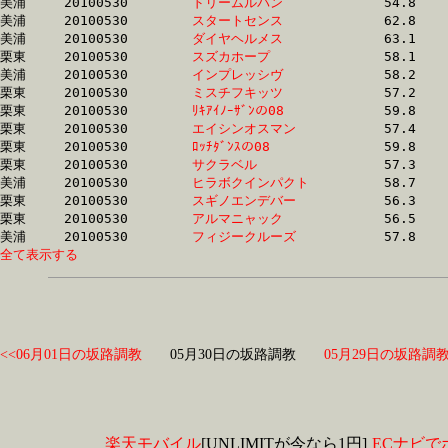
美浦	20100530	
ドリームルパン　　
		54.8	-	39.3	-	26.6	-	13.7

美浦	20100530	
スタートセンス　　
		62.8	-	44.5	-	29.0	-	13.7

美浦	20100530	
ダイヤヘルメス　　
		63.1	-	44.6	-	28.9	-	13.7

栗東	20100530	
スズカホープ　　　
		58.1	-	42.6	-	27.8	-	13.7

美浦	20100530	
インプレッシヴ　　
		58.2	-	43.4	-	28.4	-	13.7

栗東	20100530	
ミスチフキッツ　　
		57.2	-	40.5	-	26.8	-	13.8

栗東	20100530	
ﾘｷｱｲﾉｰｻﾞﾝの08　　
		59.8	-	44.2	-	29.0	-	13.9

栗東	20100530	
エイシンオスマン　
		57.4	-	42.0	-	27.9	-	13.9

栗東	20100530	
ﾛｯﾁﾀﾞﾝｽの08　　　
		59.8	-	44.2	-	29.0	-	13.9

栗東	20100530	
サクラベル　　　　
		57.3	-	42.3	-	28.2	-	14.0

美浦	20100530	
ヒラボクインパクト
		58.7	-	43.6	-	28.6	-	14.0

栗東	20100530	
スギノエンデバー　
		56.3	-	41.4	-	27.6	-	14.0

栗東	20100530	
アルマニャック　　
		56.5	-	41.7	-	27.7	-	14.1

美浦	20100530	
フィジークルーズ　
全て表示する
<<06月01日の坂路調教
05月30日の坂路調教
05月29日の坂路調教
楽天モバイル
[UNLIMITが今なら1円]
ECナビで