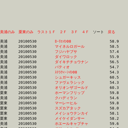
美浦のみ
栗東のみ
ラスト１Ｆ
２Ｆ
３Ｆ
４Ｆ
　ソート　
戻る
美浦	20100530	
ﾛｰﾘｴの08　　　　　
		58.9	-	39.9	-	25.7	-	12.3

美浦	20100530	
マイネルロガール　
		58.5	-	39.8	-	25.7	-	12.3

美浦	20100530	
フジハヤブサ　　　
		57.4	-	40.4	-	25.9	-	12.7

美浦	20100530	
ダイワロック　　　
		55.9	-	40.2	-	25.8	-	12.7

美浦	20100530	
ダイキチチョウナン
		56.5	-	39.4	-	25.9	-	12.7

美浦	20100530	
パティオ　　　　　
		54.7	-	39.4	-	25.9	-	12.8

美浦	20100530	
ｽﾃﾗｸｨｰﾝの08　　　
		54.3	-	39.6	-	26.1	-	13.3

美浦	20100530	
シュガーキッス　　
		60.5	-	43.2	-	28.1	-	13.3

美浦	20100530	
ファヴェラシック　
		54.3	-	39.5	-	26.2	-	13.3

美浦	20100530	
オリオンザゴールド
		60.3	-	42.7	-	27.3	-	13.5

栗東	20100530	
ホーマンフリップ　
		59.8	-	43.3	-	28.0	-	13.5

美浦	20100530	
クハディラン　　　
		54.6	-	39.8	-	26.5	-	13.6

栗東	20100530	
マーレーヒル　　　
		59.8	-	43.3	-	28.1	-	13.6

栗東	20100530	
スズカアタック　　
		58.0	-	42.5	-	27.8	-	13.6

栗東	20100530	
メイショウテンカイ
		58.1	-	41.5	-	26.9	-	13.6

栗東	20100530	
メイケイダンサー　
		58.2	-	41.6	-	27.6	-	13.7

美浦	20100530	
ホエールキャプチャ
		59.6	-	42.8	-	27.9	-	13.7
