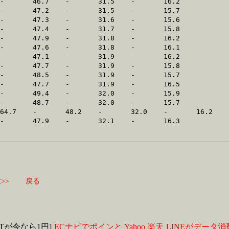
>>
戻る
MITが今なら1円]
ECナビでポインと
Yahoo
楽天
LINEがデータ消