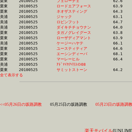
栗東	20100525	
フェローチェ　　　
		62.6	-	46.7	-	31.5	-	16.2

栗東	20100525	
ロードエアフォース
		63.9	-	47.2	-	31.5	-	15.7

栗東	20100525	
ネオザスティング　
		64.3	-	47.3	-	31.6	-	15.6

美浦	20100525	
ジャック　　　　　
		63.1	-	47.4	-	31.7	-	15.8

美浦	20100525	
ロビンフット　　　
		64.7	-	47.9	-	31.8	-	16.2

美浦	20100525	
ダイキチチョウナン
		64.0	-	47.6	-	31.8	-	16.1

栗東	20100525	
タガノグレイグース
		63.8	-	47.1	-	31.9	-	16.2

栗東	20100525	
ローザディアマント
		63.9	-	47.7	-	31.9	-	15.8

美浦	20100525	
ケージーハヤテ　　
		66.1	-	48.5	-	31.9	-	15.7

栗東	20100525	
ユースティティア　
		64.6	-	47.7	-	31.9	-	16.5

栗東	20100525	
エーシンディーバ　
		68.1	-	49.4	-	32.0	-	15.9

栗東	20100525	
マーレーヒル　　　
		66.4	-	48.7	-	32.0	-	15.7

美浦	20100525	
ｱﾄﾞﾏｲﾔｱｲﾘｽの08　　
		64.7	-	48.2	-	32.0	-	16.2

栗東	20100525	
サミットストーン　
全て表示する
<<05月26日の坂路調教
05月25日の坂路調教
05月23日の坂路調教
楽天モバイル
[UNLI