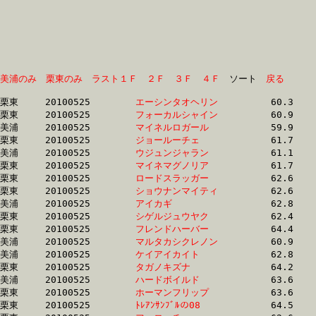
美浦のみ
栗東のみ
ラスト１Ｆ
２Ｆ
３Ｆ
４Ｆ
　ソート　
戻る
栗東	20100525	
エーシンタオヘリン
		60.3	-	44.9	-	29.9	-	14.9

栗東	20100525	
フォーカルシャイン
		60.9	-	44.9	-	30.1	-	15.2

美浦	20100525	
マイネルロガール　
		59.9	-	44.8	-	30.1	-	15.4

栗東	20100525	
ジョールーチェ　　
		61.7	-	45.8	-	30.4	-	15.1

美浦	20100525	
ウジュンジャラン　
		61.1	-	45.7	-	30.5	-	15.3

栗東	20100525	
マイネマグノリア　
		61.7	-	45.9	-	30.5	-	15.2

栗東	20100525	
ロードスラッガー　
		62.6	-	46.3	-	30.6	-	15.2

栗東	20100525	
ショウナンマイティ
		62.6	-	46.3	-	30.6	-	15.3

美浦	20100525	
アイカギ　　　　　
		62.8	-	46.9	-	30.7	-	15.4

栗東	20100525	
シゲルジュウヤク　
		62.4	-	46.1	-	30.8	-	15.8

栗東	20100525	
フレンドハーバー　
		64.4	-	47.6	-	30.9	-	14.8

美浦	20100525	
マルタカシクレノン
		60.9	-	46.0	-	31.0	-	15.8

美浦	20100525	
ケイアイカイト　　
		62.8	-	46.6	-	31.0	-	15.5

栗東	20100525	
タガノキズナ　　　
		64.2	-	46.9	-	31.2	-	15.3

美浦	20100525	
ハードボイルド　　
		63.6	-	47.1	-	31.4	-	15.4

栗東	20100525	
ホーマンフリップ　
		63.6	-	47.3	-	31.4	-	15.6

栗東	20100525	
ﾄﾚｱﾝｻﾝﾌﾞﾙの08　　
		64.5	-	47.4	-	31.4	-	15.6
