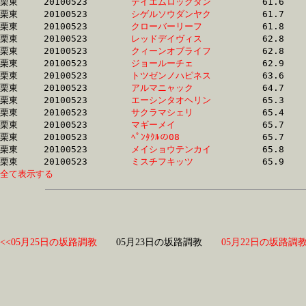
栗東	20100523	
テイエムロックダン
		61.6	-	45.0	-	0.0	-	14.5

栗東	20100523	
シゲルソウダンヤク
		61.7	-	45.0	-	29.3	-	14.5

栗東	20100523	
クローバーリーフ　
		61.8	-	0.0	-	0.0	-	0.0

栗東	20100523	
レッドデイヴィス　
		62.8	-	45.8	-	29.5	-	14.8

栗東	20100523	
クィーンオブライフ
		62.8	-	45.8	-	29.5	-	14.9

栗東	20100523	
ジョールーチェ　　
		62.9	-	46.7	-	31.8	-	16.5

栗東	20100523	
トツゼンノハピネス
		63.6	-	46.7	-	30.6	-	15.2

栗東	20100523	
アルマニャック　　
		64.7	-	46.6	-	30.5	-	15.2

栗東	20100523	
エーシンタオヘリン
		65.3	-	47.8	-	32.2	-	16.0

栗東	20100523	
サクラマシェリ　　
		65.4	-	49.6	-	33.5	-	16.9

栗東	20100523	
マギーメイ　　　　
		65.7	-	48.1	-	31.8	-	15.9

栗東	20100523	
ﾍﾟﾝﾀｸﾙの08　　　　
		65.7	-	50.3	-	34.5	-	17.5

栗東	20100523	
メイショウテンカイ
		65.8	-	49.1	-	32.6	-	16.4

栗東	20100523	
ミスチフキッツ　　
全て表示する
<<05月25日の坂路調教
05月23日の坂路調教
05月22日の坂路調教