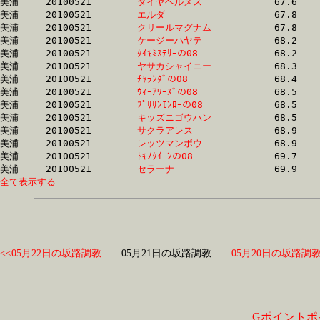
美浦	20100521	
ダイヤヘルメス　　
		67.6	-	49.9	-	32.9	-	16.7

美浦	20100521	
エルダ　　　　　　
		67.8	-	49.7	-	32.8	-	16.4

美浦	20100521	
クリールマグナム　
		67.8	-	51.0	-	34.8	-	18.2

美浦	20100521	
ケージーハヤテ　　
		68.2	-	50.9	-	34.2	-	17.0

美浦	20100521	
ﾀｲｷﾐｽﾃﾘｰの08　　　
		68.2	-	50.5	-	33.8	-	17.1

美浦	20100521	
ヤサカシャイニー　
		68.3	-	50.7	-	34.3	-	17.1

美浦	20100521	
ﾁｬﾗﾝﾀﾞの08　　　　
		68.4	-	51.8	-	35.3	-	17.8

美浦	20100521	
ｳｨｰｱﾜｰｽﾞの08　　　
		68.5	-	50.9	-	34.5	-	17.0

美浦	20100521	
ﾌﾟﾘﾘﾝﾓﾝﾛｰの08　　
		68.5	-	50.8	-	34.4	-	17.0

美浦	20100521	
キッズニゴウハン　
		68.5	-	51.1	-	34.8	-	17.6

美浦	20100521	
サクラアレス　　　
		68.9	-	51.7	-	35.1	-	18.2

美浦	20100521	
レッツマンボウ　　
		68.9	-	51.7	-	35.1	-	17.7

美浦	20100521	
ﾄｷﾉｸｲｰﾝの08　　　
		69.7	-	51.5	-	34.5	-	17.2

美浦	20100521	
セラーナ　　　　　
全て表示する
<<05月22日の坂路調教
05月21日の坂路調教
05月20日の坂路調教
Gポイントポ