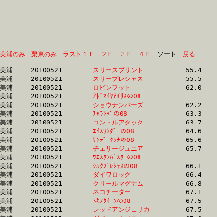
美浦のみ
栗東のみ
ラスト１Ｆ
２Ｆ
３Ｆ
４Ｆ
　ソート　
戻る
美浦	20100521	
スリースプリント　
		55.4	-	39.1	-	26.0	-	13.1

美浦	20100521	
スリープレシャス　
		55.5	-	39.1	-	26.0	-	13.1

美浦	20100521	
ロビンフット　　　
		62.0	-	45.6	-	30.1	-	14.7

美浦	20100521	
ｱﾄﾞﾏｲﾔｱｲﾘｽの08　　
		62.0	-	45.7	-	30.1	-	14.7

美浦	20100521	
ショウナンバーズ　
		62.2	-	46.9	-	31.4	-	15.7

美浦	20100521	
ﾁｬﾗﾝﾀﾞの08　　　　
		63.3	-	47.9	-	32.5	-	16.4

美浦	20100521	
コントルアタック　
		63.7	-	47.4	-	32.1	-	16.4

美浦	20100521	
ｴｲｽﾜﾝﾀﾞｰの08　　　
		64.6	-	48.8	-	33.0	-	16.8

美浦	20100521	
ｻﾝﾃﾞｰﾀｯﾁの08　　　
		65.6	-	48.7	-	32.8	-	16.9

美浦	20100521	
チェリージュニア　
		65.7	-	48.7	-	32.7	-	16.5

美浦	20100521	
ｳｴｽﾀﾝﾊﾞｽﾀｰの08　　
		66.0	-	48.9	-	33.0	-	16.5

美浦	20100521	
ｼﾙｸﾌﾟﾚｼｬｽの08　　
		66.1	-	49.0	-	33.0	-	16.5

美浦	20100521	
ダイワロック　　　
		66.4	-	49.9	-	33.4	-	16.6

美浦	20100521	
クリールマグナム　
		66.8	-	50.6	-	34.6	-	18.0

美浦	20100521	
ネコチーター　　　
		67.1	-	49.9	-	33.6	-	17.0

美浦	20100521	
ﾄｷﾉｸｲｰﾝの08　　　
		67.5	-	50.2	-	32.6	-	15.9

美浦	20100521	
レッドアンジェリカ
		67.5	-	49.7	-	33.3	-	16.5
