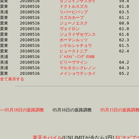
栗東	20100516	
ダンスインザスカイ
		59.4	-	44.8	-	30.4	-	15.6

栗東	20100516	
ドクトルスズカ　　
		61.0	-	45.3	-	30.3	-	15.4

美浦	20100516	
リバービバップ　　
		63.5	-	45.3	-	29.4	-	14.4

栗東	20100516	
スズカホープ　　　
		61.2	-	45.3	-	30.5	-	15.3

栗東	20100516	
ジューノエスク　　
		60.9	-	45.6	-	30.9	-	15.6

栗東	20100516	
ヴェイロン　　　　
		61.0	-	45.7	-	30.9	-	15.6

栗東	20100516	
ジュライザセヴンス
		61.6	-	45.9	-	30.8	-	15.6

栗東	20100516	
ホーマンルッツ　　
		62.3	-	46.0	-	31.0	-	15.9

栗東	20100516	
シゲルシャチョウ　
		61.5	-	46.2	-	31.9	-	16.4

栗東	20100516	
ヒューストニア　　
		62.4	-	47.1	-	32.2	-	16.6

美浦	20100516	
ｼﾞｬｽﾄﾋﾞｰﾐﾝｸﾞの08　
		63.7	-	47.5	-	31.1	-	15.5

美浦	20100516	
ビリーヴマイン　　
		64.2	-	47.8	-	32.0	-	16.0

美浦	20100516	
マルタカシクレノン
		64.3	-	48.0	-	32.2	-	16.3

栗東	20100516	
メイショウテンカイ
全て表示する
<<05月18日の坂路調教
05月16日の坂路調教
05月15日の坂路調教
楽天モバイル
[UNLIMITが今なら1円]
ECナビで