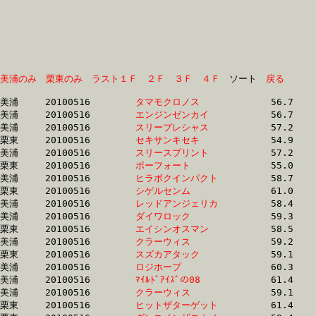
美浦のみ
栗東のみ
ラスト１Ｆ
２Ｆ
３Ｆ
４Ｆ
　ソート　
戻る
美浦	20100516	
タマモクロノス　　
		56.7	-	40.3	-	0.0	-	13.6

美浦	20100516	
エンジンゼンカイ　
		56.7	-	40.4	-	26.8	-	13.7

美浦	20100516	
スリープレシャス　
		57.2	-	40.5	-	26.6	-	13.4

栗東	20100516	
セキサンキセキ　　
		54.9	-	40.6	-	27.5	-	13.9

美浦	20100516	
スリースプリント　
		57.2	-	40.6	-	26.7	-	13.4

栗東	20100516	
ボーフォート　　　
		55.0	-	40.6	-	27.4	-	13.9

美浦	20100516	
ヒラボクインパクト
		58.7	-	42.9	-	28.3	-	14.1

栗東	20100516	
シゲルセンム　　　
		61.0	-	42.9	-	27.8	-	13.5

美浦	20100516	
レッドアンジェリカ
		58.4	-	42.9	-	28.3	-	14.2

美浦	20100516	
ダイワロック　　　
		59.3	-	43.1	-	28.5	-	14.3

栗東	20100516	
エイシンオスマン　
		58.5	-	43.2	-	29.3	-	15.3

美浦	20100516	
クラーウィス　　　
		59.2	-	44.1	-	29.5	-	14.7

栗東	20100516	
スズカアタック　　
		59.1	-	44.1	-	29.4	-	14.7

美浦	20100516	
ロジホープ　　　　
		60.3	-	44.3	-	29.0	-	14.1

美浦	20100516	
ﾏｲﾙﾄﾞｱｲｽﾞの08　　
		61.4	-	44.3	-	28.5	-	13.8

美浦	20100516	
クラーウィス　　　
		59.1	-	44.4	-	30.2	-	15.4

栗東	20100516	
ヒットザターゲット
		61.4	-	44.5	-	28.9	-	14.1
