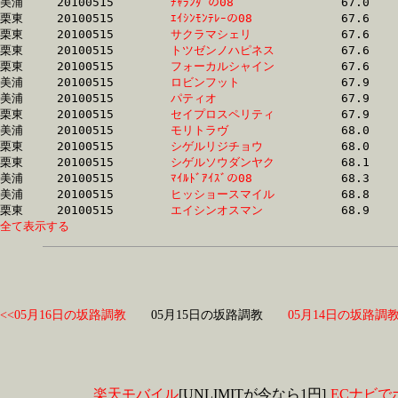
美浦	20100515	
ﾁｬﾗﾝﾀﾞの08　　　　
		67.0	-	50.1	-	33.7	-	16.8

栗東	20100515	
ｴｲｼﾝﾓﾝﾃﾚｰの08　　
		67.6	-	50.0	-	33.3	-	16.6

栗東	20100515	
サクラマシェリ　　
		67.6	-	50.1	-	33.6	-	17.0

栗東	20100515	
トツゼンノハピネス
		67.6	-	50.4	-	34.0	-	17.1

栗東	20100515	
フォーカルシャイン
		67.6	-	50.3	-	33.3	-	16.6

美浦	20100515	
ロビンフット　　　
		67.9	-	49.6	-	33.2	-	16.9

美浦	20100515	
パティオ　　　　　
		67.9	-	50.2	-	32.9	-	16.7

栗東	20100515	
セイプロスペリティ
		67.9	-	50.2	-	33.1	-	16.6

美浦	20100515	
モリトラヴ　　　　
		68.0	-	50.9	-	34.3	-	17.2

栗東	20100515	
シゲルリジチョウ　
		68.0	-	51.0	-	34.2	-	17.0

栗東	20100515	
シゲルソウダンヤク
		68.1	-	49.9	-	32.8	-	15.9

美浦	20100515	
ﾏｲﾙﾄﾞｱｲｽﾞの08　　
		68.3	-	51.1	-	34.4	-	17.2

美浦	20100515	
ヒッショースマイル
		68.8	-	51.3	-	35.0	-	17.8

栗東	20100515	
エイシンオスマン　
全て表示する
<<05月16日の坂路調教
05月15日の坂路調教
05月14日の坂路調教
楽天モバイル
[UNLIMITが今なら1円]
ECナビで