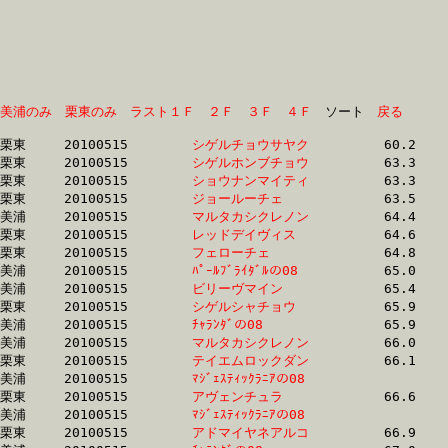
美浦のみ
栗東のみ
ラスト１Ｆ
２Ｆ
３Ｆ
４Ｆ
　ソート　
戻る
栗東	20100515	
シゲルチョウサヤク
		60.2	-	44.6	-	30.0	-	15.0

栗東	20100515	
シゲルホンブチョウ
		63.3	-	48.6	-	33.2	-	17.2

栗東	20100515	
ショウナンマイティ
		63.3	-	47.3	-	31.9	-	16.1

栗東	20100515	
ジョールーチェ　　
		63.5	-	47.4	-	32.1	-	16.2

美浦	20100515	
マルタカシクレノン
		64.4	-	48.4	-	32.6	-	16.3

栗東	20100515	
レッドデイヴィス　
		64.6	-	48.2	-	31.9	-	15.9

栗東	20100515	
フェローチェ　　　
		64.8	-	48.3	-	32.5	-	16.7

美浦	20100515	
ﾊﾟｰﾙﾌﾞﾗｲﾀﾞﾙの08　
		65.0	-	47.8	-	31.5	-	15.7

美浦	20100515	
ビリーヴマイン　　
		65.4	-	49.0	-	33.0	-	16.6

栗東	20100515	
シゲルシャチョウ　
		65.9	-	48.3	-	32.2	-	15.7

美浦	20100515	
ﾁｬﾗﾝﾀﾞの08　　　　
		65.9	-	48.7	-	32.6	-	16.2

美浦	20100515	
マルタカシクレノン
		66.0	-	49.4	-	33.2	-	16.8

栗東	20100515	
テイエムロックダン
		66.1	-	48.4	-	32.0	-	16.5

美浦	20100515	
ﾏｼﾞｪｽﾃｨｯｸﾗﾆｱの08　
		66.3	-	49.9	-	33.4	-	17.2

栗東	20100515	
アヴェンチュラ　　
		66.6	-	49.9	-	34.2	-	17.6

美浦	20100515	
ﾏｼﾞｪｽﾃｨｯｸﾗﾆｱの08　
		66.9	-	50.1	-	33.5	-	17.4

栗東	20100515	
アドマイヤネアルコ
		66.9	-	50.4	-	34.3	-	17.8
