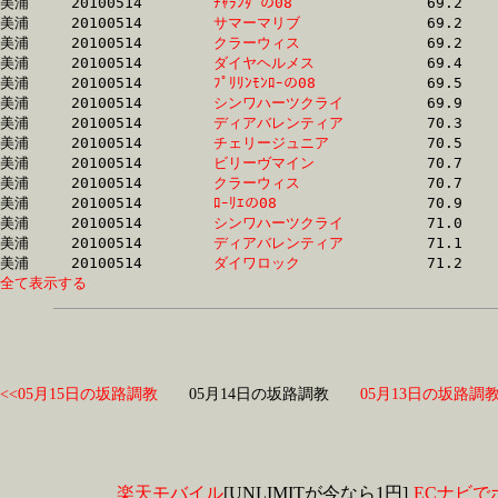
美浦	20100514	
ﾁｬﾗﾝﾀﾞの08　　　　
		69.2	-	51.8	-	34.6	-	17.5

美浦	20100514	
サマーマリブ　　　
		69.2	-	52.5	-	35.5	-	17.8

美浦	20100514	
クラーウィス　　　
		69.2	-	52.5	-	34.7	-	16.8

美浦	20100514	
ダイヤヘルメス　　
		69.4	-	50.4	-	33.6	-	16.7

美浦	20100514	
ﾌﾟﾘﾘﾝﾓﾝﾛｰの08　　
		69.5	-	50.9	-	34.4	-	17.7

美浦	20100514	
シンワハーツクライ
		69.9	-	52.2	-	34.7	-	17.5

美浦	20100514	
ディアバレンティア
		70.3	-	52.3	-	34.8	-	17.6

美浦	20100514	
チェリージュニア　
		70.5	-	53.4	-	36.2	-	18.3

美浦	20100514	
ビリーヴマイン　　
		70.7	-	52.3	-	34.7	-	16.7

美浦	20100514	
クラーウィス　　　
		70.7	-	53.2	-	35.9	-	18.6

美浦	20100514	
ﾛｰﾘｴの08　　　　　
		70.9	-	52.4	-	34.9	-	17.4

美浦	20100514	
シンワハーツクライ
		71.0	-	54.0	-	36.2	-	18.1

美浦	20100514	
ディアバレンティア
		71.1	-	54.1	-	36.2	-	18.1

美浦	20100514	
ダイワロック　　　
全て表示する
<<05月15日の坂路調教
05月14日の坂路調教
05月13日の坂路調教
楽天モバイル
[UNLIMITが今なら1円]
ECナビで