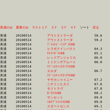
美浦のみ
栗東のみ
ラスト１Ｆ
２Ｆ
３Ｆ
４Ｆ
　ソート　
戻る
美浦	20100514	
アウトストラーダ　
		58.6	-	44.5	-	30.3	-	15.4

美浦	20100514	
アウトストラーダ　
		59.2	-	44.5	-	30.0	-	14.9

美浦	20100514	
ｼﾞｬｽﾄﾋﾞｰﾐﾝｸﾞの08　
		62.9	-	46.7	-	31.0	-	15.0

美浦	20100514	
ヒラボクインパクト
		64.3	-	47.2	-	31.4	-	15.8

美浦	20100514	
ﾁｬﾗﾝﾀﾞの08　　　　
		65.1	-	49.1	-	32.9	-	16.4

美浦	20100514	
レッドアンジェリカ
		66.0	-	48.9	-	32.8	-	16.5

美浦	20100514	
トミケンデアムート
		66.0	-	49.7	-	33.6	-	16.9

美浦	20100514	
ﾏｼﾞｪｽﾃｨｯｸﾗﾆｱの08　
		66.3	-	50.5	-	34.3	-	17.8

美浦	20100514	
エルダ　　　　　　
		66.7	-	49.6	-	32.9	-	16.3

美浦	20100514	
ﾏｼﾞｪｽﾃｨｯｸﾗﾆｱの08　
		67.0	-	51.1	-	34.5	-	17.9

美浦	20100514	
ヤサカシャイニー　
		67.2	-	49.4	-	33.1	-	16.4

美浦	20100514	
ニチリンヒカリ　　
		67.6	-	50.4	-	34.0	-	17.3

美浦	20100514	
モリトラヴ　　　　
		67.8	-	50.1	-	33.5	-	16.8

美浦	20100514	
ﾛｰﾘｴの08　　　　　
		68.2	-	50.0	-	33.3	-	16.4

美浦	20100514	
サンセット　　　　
		69.0	-	51.9	-	34.9	-	17.5

美浦	20100514	
ｼﾙｸﾌﾟﾚｼｬｽの08　　
		69.0	-	51.1	-	34.0	-	17.3

美浦	20100514	
スタートセンス　　
		69.1	-	50.1	-	33.5	-	16.3
